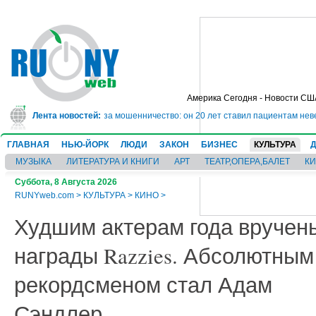
Америка Сегодня - Новости СШ
дет в тюрьму на 10 лет за мошенничество: он 20 лет ставил пациентам неве
Лента новостей:
ГЛАВНАЯ
НЬЮ-ЙОРК
ЛЮДИ
ЗАКОН
БИЗНЕС
КУЛЬТУРА
МУЗЫКА
ЛИТЕРАТУРА И КНИГИ
АРТ
ТЕАТР,ОПЕРА,БАЛЕТ
К
Суббота, 8 Августа 2026
RUNYweb.com
>
КУЛЬТУРА
>
КИНО
>
Худшим актерам года вручен
награды Razzies. Абсолютным
рекордсменом стал Адам
Сэндлер