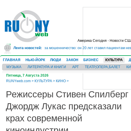
Америка Сегодня - Новости СШ
дет в тюрьму на 10 лет за мошенничество: он 20 лет ставил пациентам нев
Лента новостей:
ГЛАВНАЯ
НЬЮ-ЙОРК
ЛЮДИ
ЗАКОН
БИЗНЕС
КУЛЬТУРА
МУЗЫКА
ЛИТЕРАТУРА И КНИГИ
АРТ
ТЕАТР,ОПЕРА,БАЛЕТ
К
Пятница, 7 Августа 2026
RUNYweb.com
>
КУЛЬТУРА
>
КИНО
>
Режиссеры Стивен Спилберг 
Джордж Лукас предсказали
крах современной
киноиндустрии