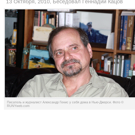
13 Октября, 2010, Беседовал Геннадий Кацов
Писатель и журналист Александр Генис у себя дома в Нью-Джерси. Фото ©
RUNYweb.com