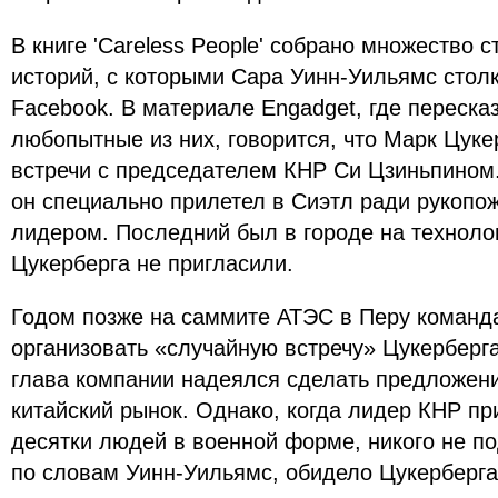
В книге 'Careless People' собрано множество 
историй, с которыми Сара Уинн-Уильямс столк
Facebook. В материале Engadget, где переск
любопытные из них, говорится, что Марк Цуке
встречи с председателем КНР Си Цзиньпином.
он специально прилетел в Сиэтл ради рукопож
лидером. Последний был в городе на техноло
Цукерберга не пригласили.
Годом позже на саммите АТЭС в Перу команд
организовать «случайную встречу» Цукерберга
глава компании надеялся сделать предложени
китайский рынок. Однако, когда лидер КНР пр
десятки людей в военной форме, никого не п
по словам Уинн-Уильямс, обидело Цукерберга