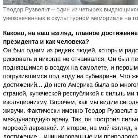
Теодор Рузвельт – один из четырех выдающихс
увековеченных в скульптурном мемориале на г
Каково, на ваш взгляд, главное достижение
президента и как человека?
Он был одним из редких людей, которым радо
рисковать и никогда не отчаивался. Он был 
поднявшимся в воздух на самолете, и первым
погрузившимся под воду на субмарине. Что же
достижений... До него Америка была во мног
страной, купеческой республикой с сильными 
изоляционизму. Впрочем, как мы видим сегодн
живучи. Фактически именно Теодор Рузвельт 
международную арену. Так, он построил сильн
морской державой. И второе, на мой взгляд, 
достижение – инициированные им природоохр