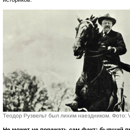
Теодор Рузвельт был лихим наездником. Фото:
Не может не поражать сам факт: бывший п