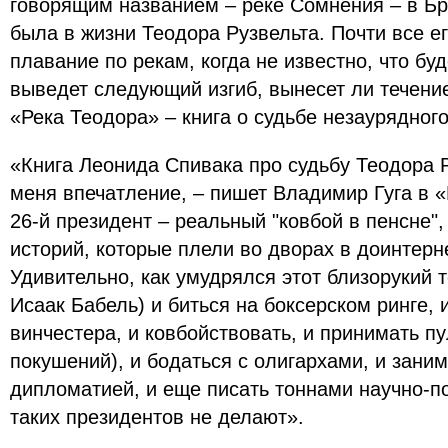
говорящим названием – реке Сомнения – в Бра
была в жизни Теодора Рузвельта. Почти все ег
плавание по рекам, когда не известно, что буд
выведет следующий изгиб, вынесет ли течение
«Река Теодора» – книга о судьбе незаурядного
«Книга Леонида Спивака про судьбу Теодора 
меня впечатление, – пишет Владимир Гуга в «
26-й президент – реальный "ковбой в пенсне"
историй, которые плели во дворах в доинтерн
Удивительно, как умудрялся этот близорукий т
Исаак Бабель) и биться на боксерском ринге, и
винчестера, и ковбойствовать, и принимать пу
покушений), и бодаться с олигархами, и зан
дипломатией, и еще писать тоннами научно-п
таких президентов не делают».