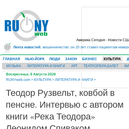
Америка Сегодня - Новости СШ
юрьму на 10 лет за мошенничество: он 20 лет ставил пациентам неверные ди
Лента новостей:
ГЛАВНАЯ
НЬЮ-ЙОРК
ЛЮДИ
ЗАКОН
БИЗНЕС
КУЛЬТУРА
МУЗЫКА
ЛИТЕРАТУРА И КНИГИ
АРТ
ТЕАТР,ОПЕРА,БАЛЕТ
К
Воскресенье, 9 Августа 2026
RUNYweb.com
>
КУЛЬТУРА
>
ЛИТЕРАТУРА И КНИГИ
>
Теодор Рузвельт, ковбой в
пенсне. Интервью с автором
книги «Река Теодора»
Леонидом Спиваком