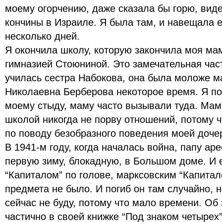
моему огорчению, даже сказала бы горю, виде
кончины в Израиле. Я была там, и навещала е
несколько дней.
Я окончила школу, которую закончила моя мам
гимназией Стоюниной. Это замечательная час
училась сестра Набокова, она была моложе м
Николаевна Берберова некоторое время. Я пош
моему стыду, маму часто вызывали туда. Мама
школой никогда не порву отношений, потому 
по поводу безобразного поведения моей доче
В 1941-м году, когда началась война, папу ар
первую зиму, блокадную, в Большом доме. И 
“Капиталом” по голове, марксовским “Капитал
предмета не было. И погиб он там случайно, н
сейчас не буду, потому что мало времени. Об
частично в своей книжке “Под знаком четырех”