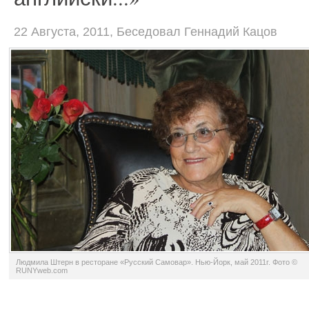
22 Августа, 2011, Беседовал Геннадий Кацов
Людмила Штерн в ресторане «Русский Самовар». Нью-Йорк, май 2011г. Фото ©
RUNYweb.com