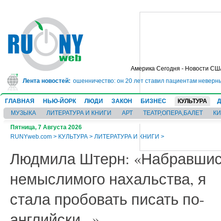
Америка Сегодня - Новости СШ
рьму на 10 лет за мошенничество: он 20 лет ставил пациентам неверные ди
Лента новостей:
ГЛАВНАЯ
НЬЮ-ЙОРК
ЛЮДИ
ЗАКОН
БИЗНЕС
КУЛЬТУРА
МУЗЫКА
ЛИТЕРАТУРА И КНИГИ
АРТ
ТЕАТР,ОПЕРА,БАЛЕТ
К
Пятница, 7 Августа 2026
RUNYweb.com
>
КУЛЬТУРА
>
ЛИТЕРАТУРА И КНИГИ
>
Людмила Штерн: «Набравши
немыслимого нахальства, я
стала пробовать писать по-
английски...»