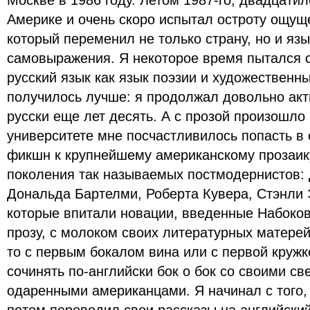
Москве в 1986 году. Летом 1987-го, двадцатил
Америке и очень скоро испытал остроту ощущ
который переменил не только страну, но и яз
самовыражения. Я некоторое время пытался с
русский язык как язык поэзии и художественны
получилось лучше: я продолжал довольно акти
русски еще лет десять. А с прозой произошло
университете мне посчастливилось попасть в
фикшн к крупнейшему американскому прозаик
поколения так называемых постмодернистов:
Дональда Бартелми, Роберта Кувера, Стэнли Э
которые впитали новации, введенные Набоко
прозу, с молоком своих литературных матерей
то с первым бокалом вина или с первой круж
сочинять по-английски бок о бок со своими св
одаренными американцами. Я начинал с того, 