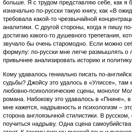
больше. Я с трудом представляю себе, как я 
изначально по-русски такую книгу, как «В ожи
требовала какой-то чрезвычайной концентрац
аналитики. С другой стороны, когда я пишу по-
достигаю какого-то душевного трепетания, ко
звучало бы очень старомодно. Если можно се
формулу: по-русски мне легче размышлять о 
привычнее анализировать историю и политику
Кому удавалось гениально писать по-английск
судьбы? Джойсу это удалось в «Улиссе», там
любовно-психологические сцены, монолог Мо
романа. Набокову это удавалось в «Пнине», в 
мне кажется, надрывность и психологизм – эт
сторона англоязычной стилистики. В русском, с
поучиться надрыву. Одна сцена самоубийства