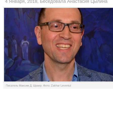
4 Января, 2018, Беседовала Анастасия Цылина
Писатель Максим Д. Шраер. Фото: Zakhar Leventul