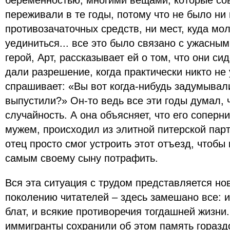
беременностью, многими вещами, которые сов
переживали в те годы, потому что не было н
противозачаточных средств, ни мест, куда м
уединиться... все это было связано с ужасны
герой, Арт, рассказывает ей о том, что они си
дали разрешение, когда практически никто не 
спрашивает: «Вы вот когда-нибудь задумывали
выпустили?» Он-то ведь все эти годы думал, 
случайность. А она объясняет, что его соперн
мужем, происходил из элитной питерской парт
отец просто смог устроить этот отъезд, чтобы 
самым своему сыну потрафить.
Вся эта ситуация с трудом представляется но
поколению читателей – здесь замешано все: и
блат, и всякие противоречия тогдашней жизни
иммигранты сохранили об этом память горазд