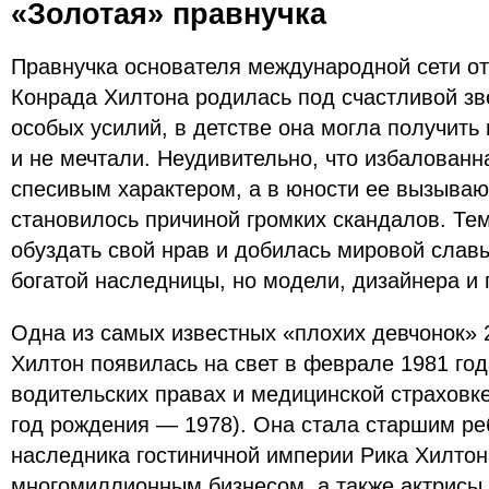
«Золотая» правнучка
Правнучка основателя международной сети оте
Конрада Хилтона родилась под счастливой зв
особых усилий, в детстве она могла получить 
и не мечтали. Неудивительно, что избалованн
спесивым характером, а в юности ее вызыва
становилось причиной громких скандалов. Те
обуздать свой нрав и добилась мировой славы
богатой наследницы, но модели, дизайнера и 
Одна из самых известных «плохих девчонок» 
Хилтон появилась на свет в феврале 1981 года
водительских правах и медицинской страховк
год рождения — 1978). Она стала старшим ре
наследника гостиничной империи Рика Хилтон
многомиллионным бизнесом, а также актрисы 