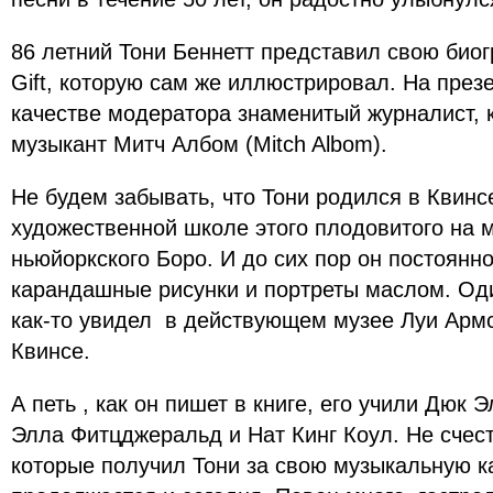
86 летний Тони Беннетт представил свою биогр
Gift, которую сам же иллюстрировал. На през
качестве модератора знаменитый журналист, 
музыкант Митч Албом (Mitch Albom).
Не будем забывать, что Тони родился в Квинс
художественной школе этого плодовитого на 
ньюйоркского Боро. И до сих пор он постоянн
карандашные рисунки и портреты маслом. Оди
как-то увидел в действующем музее Луи Армс
Квинсе.
А петь , как он пишет в книге, его учили Дюк 
Элла Фитцджеральд и Нат Кинг Коул. Не счес
которые получил Тони за свою музыкальную ка