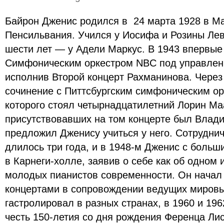
Байрон Дженис родился в 24 марта 1928 в Ма
Пенсильвания. Учился у Иосифа и Розины Лев
шести лет ― у Адели Маркус. В 1943 впервые
Симфоническим оркестром NBC под управлен
исполнив Второй концерт Рахманинова. Через 
сочинение с Питтсбургским симфоническим ор
которого стоял четырнадцатилетний Лорин Ма
присутствовавших на том концерте был Влади
предложил Дженису учиться у него. Сотрудни
длилось три года, и в 1948-м Дженис с боль
в Карнеги-холле, заявив о себе как об одном
молодых пианистов современности. Он начал
концертами в сопровождении ведущих мировы
гастролировал в разных странах, в 1960 и 19
честь 150-летия со дня рождения Ференца Лис