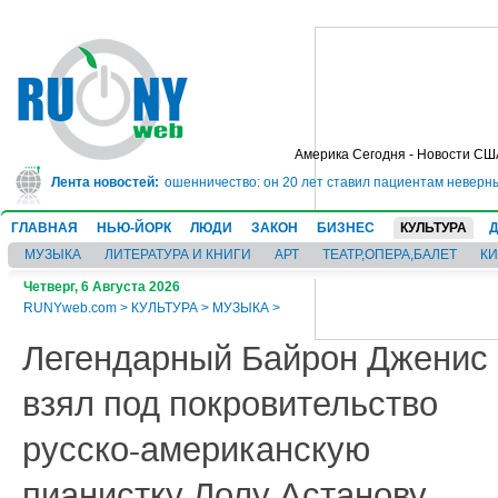
Америка Сегодня - Новости СШ
в тюрьму на 10 лет за мошенничество: он 20 лет ставил пациентам неверные
Лента новостей:
ГЛАВНАЯ
НЬЮ-ЙОРК
ЛЮДИ
ЗАКОН
БИЗНЕС
КУЛЬТУРА
МУЗЫКА
ЛИТЕРАТУРА И КНИГИ
АРТ
ТЕАТР,ОПЕРА,БАЛЕТ
К
Четверг, 6 Августа 2026
RUNYweb.com
>
КУЛЬТУРА
>
МУЗЫКА
>
Легендарный Байрон Дженис
взял под покровительство
русско-американскую
пианистку Лолу Астанову