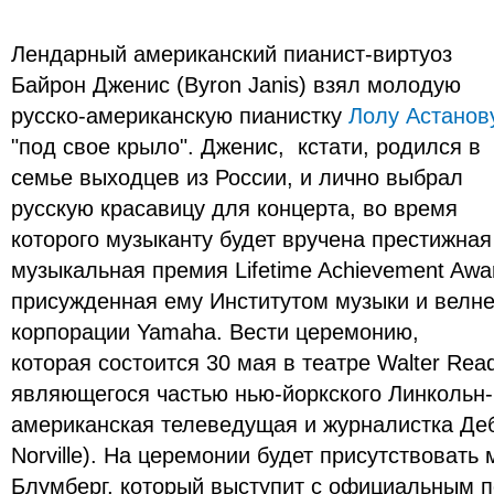
Лендарный американский пианист-виртуоз
Байрон Дженис (Byron Janis) взял молодую
русско-американскую пианистку
Лолу Астанов
"под свое крыло". Дженис, кстати, родился в
семье выходцев из России, и лично выбрал
русскую красавицу для концерта, во время
которого музыканту будет вручена престижная
музыкальная премия Lifetime Achievement Awa
присужденная ему Институтом музыки и велн
корпорации Yamaha. Вести церемонию,
которая состоится 30 мая в театре Walter Rea
являющегося частью нью-йоркского Линкольн-
американская телеведущая и журналистка Де
Norville). На церемонии будет присутствоват
Блумберг, который выступит с официальным 