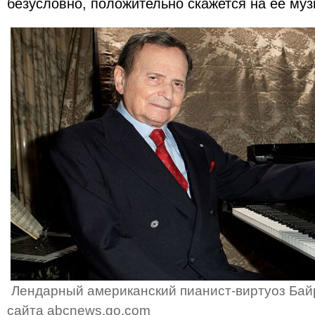
безусловно, положительно скажется на ее муз
Лендарный американский пианист-виртуоз Бай
сайта abcnews.go.com