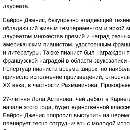
лауреата.
Байрон Дженис, безупречно владеющий техник
обладающий живым темпераментом и яркой м
лауреатом множества премий и наград разных
американским пианистом, удостоенным франц
и литературы. Также пианист был награжден 
французской наградой в области звукозаписи 
Репертуар пианиста весьма широк, но наибол
принесло исполнение произведений, относящи
XX века, в частности Рахманинова, Прокофье
27-летняя Лола Астанова, чей дебют в Карнег
начале этого года, будет единственной класси
Байрон Дженис попросил выступить на церемо
планирует тесно сотрудничать с молодой испо