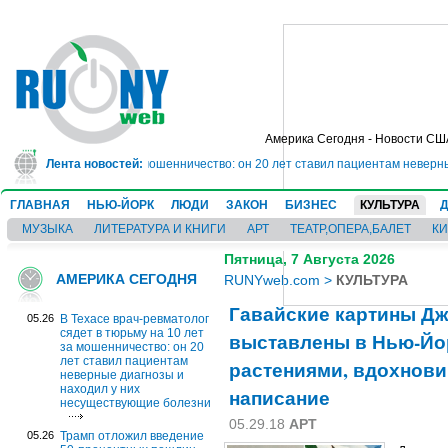
Америка Сегодня - Новости СШ
юрьму на 10 лет за мошенничество: он 20 лет ставил пациентам неверные ди
Лента новостей:
ГЛАВНАЯ
НЬЮ-ЙОРК
ЛЮДИ
ЗАКОН
БИЗНЕС
КУЛЬТУРА
МУЗЫКА
ЛИТЕРАТУРА И КНИГИ
АРТ
ТЕАТР,ОПЕРА,БАЛЕТ
К
Пятница, 7 Августа 2026
АМЕРИКА СЕГОДНЯ
RUNYweb.com
>
КУЛЬТУРА
Гавайские картины Д
05.26
В Техасе врач-ревматолог
сядет в тюрьму на 10 лет
выставлены в Нью-Йор
за мошенничество: он 20
лет ставил пациентам
растениями, вдохнови
неверные диагнозы и
находил у них
написание
несуществующие болезни
05.29.18
АРТ
05.26
Трамп отложил введение