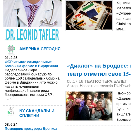
Картина
Малевич
«Супрем
написанн
Christie
млн...
АМЕРИКА СЕГОДНЯ
01. 2.25
ФБР изъяло самодельные
«Диалог» на Бродвее:
бомбы на ферме в Вирджинии
Федеральное бюро
театр отметил свое 15
расследований обнаружило
более 150 самодельных бомб на
05.17.18
ТЕАТР,ОПЕРА,БАЛЕТ
ферме в Вирджинии, что можно
Автор: Новостная служба RUNYwe
назвать крупнейшей
конфискацией такого рода
Нью-йор
боеприпасов в истории ФБР...
«Диалог
премьеро
Бунина. 
NY СКАНДАЛЫ И
аншлаге
СПЛЕТНИ
Бродвее,
08. 6.24
Помощник прокурора Бронкса