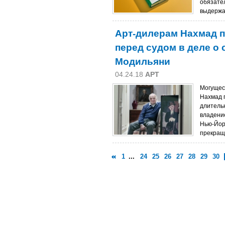
обязате
выдержа
Арт-дилерам Нахмад п
перед судом в деле о 
Модильяни
04.24.18
АРТ
Могущес
Нахмад 
длитель
владени
Нью-Йор
прекращ
1
...
24
25
26
27
28
29
30