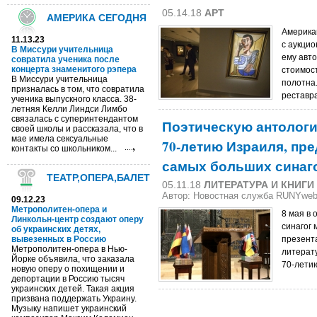
05.14.18
АРТ
АМЕРИКА СЕГОДНЯ
Америка
11.13.23
с аукцио
В Миссури учительница
ему авт
совратила ученика после
концерта знаменитого рэпера
стоимос
В Миссури учительница
полотна
призналась в том, что совратила
реставр
ученика выпускного класса. 38-
летняя Келли Линдси Лимбо
связалась с суперинтендантом
Поэтическую антологи
своей школы и рассказала, что в
мае имела сексуальные
70-летию Израиля, пре
контакты со школьником...
самых больших синаг
ТЕАТР,ОПЕРА,БАЛЕТ
05.11.18
ЛИТЕРАТУРА И КНИГИ
Автор: Новостная служба RUNYwe
09.12.23
Метрополитен-опера и
8 мая в 
Линкольн-центр создают оперу
синагог 
об украинских детях,
вывезенных в Россию
презент
Метрополитен-опера в Нью-
литерат
Йорке объявила, что заказала
70-летию
новую оперу о похищении и
депортации в Россию тысяч
украинских детей. Такая акция
призвана поддержать Украину.
Музыку напишет украинский