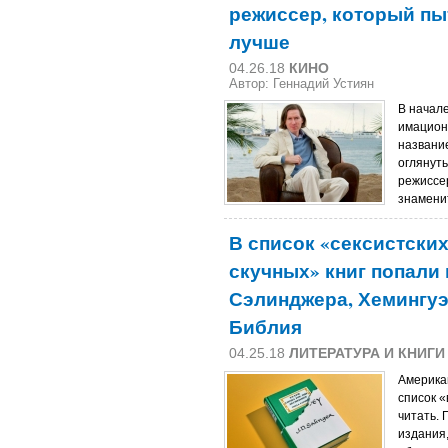
режиссер, который пы
лучше
04.26.18
КИНО
Автор: Геннадий Устиян
В начале
имацион
название
оглянуть
режиссер
знаменит
В список «сексистских
скучных» книг попали
Сэлинджера, Хемингуэя
Библия
04.25.18
ЛИТЕРАТУРА И КНИГИ
Америка
список «
читать.
издания