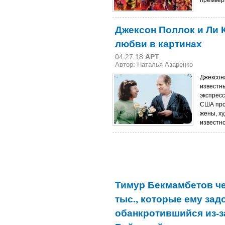
премьеры
Джексон Поллок и Ли 
любви в картинах
04.27.18
АРТ
Автор: Наталья Азаренко
Джексон
известн
экспрес
США про
жены, х
известно
Тимур Бекмамбетов че
тыс., которые ему зад
обанкротившийся из-з