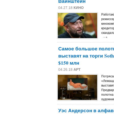
Вайнштейн
04.27.18
КИНО
Работаю
режиссе
кинокомп
кредитор
скандала
Самое большое полот
выставят на торги Soth
$150 млн
04.26.18
АРТ
Потряса
«Лежаща
выставят
Предвар
полотна 
художник
Уэс Андерсон в алфав