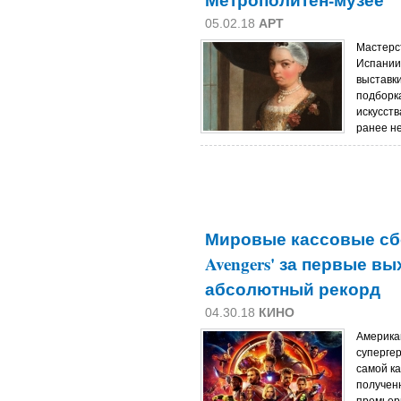
Метрополитен-музее
05.02.18
АРТ
Мастерст
Испании 
выставк
подборк
искусств
ранее не
Мировые кассовые сб
Avengers' за первые в
абсолютный рекорд
04.30.18
КИНО
Америка
супергеро
самой ка
полученн