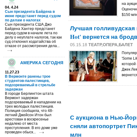
на аукци
04. 4.24
Оценочн
Сын президента Байдена в
$150 млн
июне предстанет перед судом
по делам о налогах
Сын президента США Джо
Лучшая голливудская к
Байдена Хантер предстанет
перед судом в начале лета по
Hot' вернется на брод
делу о неуплате налогов, так как
суд отклонил ходатайства об
05.15.18
ТЕАТР,ОПЕРА,БАЛЕТ
отказе от рассмотрения дела...
Популяр
'Some Li
АМЕРИКА СЕГОДНЯ
которой 
Джек Ле
11.27.23
вернется
В Вермонте ранены трое
студентов-палестинцев,
подозреваемый в стрельбе
задержан
В городе Берлингтон штата
Вермонт задержан
подозреваемый в нападении на
трех молодых палестинцев.
Полиция сообщила, что 48-
летний Джейсон Итон был
С аукциона в Нью-Йор
арестован в воскресенье
недалеко от места
сняли автопортрет Пи
преступления. В его доме уже
проведен обыск...
млн