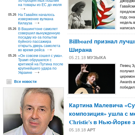
50-процентных пошлин
Джорджи
на товары из ЕС до июля
Гавайски
предлож
05.26
На Гавайях началось
году, он
извержение вулкана
недель 
Килауэа
написала
05.26
В Вашингтоне самолет
совершил вынужденную
посадку из-за попытки
Billboard признал луч
буйного пассажира
открыть дверь самолета
Ширана
во время рейса
05.26
«Он совсем сошел с ума».
05.21.18
МУЗЫКА
Трамп обрушился с
критикой на Путина после
Певец Э
крупнейшего удара по
получил 
Украине
церемони
Все новости
Awards в
победил
Картина Малевича «С
композиция» ушла с м
Christie's в Нью-Йорке
05.18.18
АРТ