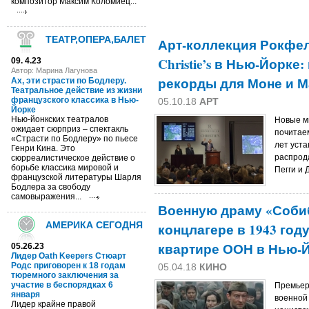
композитор Максим Коломиец...
ТЕАТР,ОПЕРА,БАЛЕТ
Арт-коллекция Рокфел
Christie’s в Нью-Йорк
09. 4.23
Автор: Марина Лагунова
рекорды для Моне и М
Ах, эти страсти по Бодлеру.
Театральное действие из жизни
французского классика в Нью-
05.10.18
АРТ
Йорке
Нью-йонкских театралов
Новые м
ожидает сюрприз – спектакль
почитае
«Страсти по Бодлеру» по пьесе
лет уст
Генри Кина. Это
распрод
сюрреалистическое действие о
борьбе классика мировой и
Пегги и 
французской литературы Шарля
Бодлера за свободу
самовыражения...
Военную драму «Собиб
АМЕРИКА СЕГОДНЯ
концлагере в 1943 год
квартире ООН в Нью-
05.26.23
Лидер Oath Keepers Стюарт
Родс приговорен к 18 годам
05.04.18
КИНО
тюремного заключения за
участие в беспорядках 6
Премьер
января
военной
Лидер крайне правой