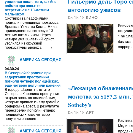
Гильермо дель Торо сн
уволился после того, как был
пойман при попытке
антологию ужасов
встретиться с 13-летним
мальчиком
05.15.18
КИНО
Охотники за педофилами
поймали помощника прокурора
Кинореж
Бронкса, Уильяма Кемпа-Нила,
пришедшего на встречу с 13-
получив
летним школьником. Через
'The Sha
четыре дня 30-летний юрист
фильм», 
уволился из окружной
хоррор-се
прокуратуры Бронкса...
АМЕРИКА СЕГОДНЯ
04.30.24
В Северной Каролине при
задержании преступника
погибли четверо полицейских,
еще четверо получили ранения
«Лежащая обнаженная
В городе Шарлотт в штате
Северная Каролина преступник
молотка за $157,2 млн
открыл огонь по полицейским,
которые пришли к нему домой с
Sotheby's
ордером на арест. В результате
перестрелки погибли четверо
05.15.18
АРТ
полицейских, еще четверо
получили ранения...
Картина
Модильян
АМЕРИКА СЕГОДНЯ
продана