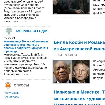
нацистск
американской ополченческой
квартир
группировки Oath Keepers
("Хранители присяги") Стюарт
Констант
Родс приговорен к 18 годам
фильм с
тюремного заключения за
участие в беспорядках в
Капитолии...
АМЕРИКА СЕГОДНЯ
05.25.23
Билла Косби и Роман
Жительницу Техаса обвинили в
убийстве мужа после его
из Американской кин
просьбы подписать документы
о разводе
Жительница Техаса Май Трэн
05.04.18
КИНО
якобы убила мужа, когда пришла
к нему, чтобы подписать
Комедий
документы о разводе. Тело 45-
Роман П
летнего мужчины было найдено
Америка
в спальне его дома в
присужд
Арлингтоне...
нарушен
ОПРОСЫ
Написано в Мексике. 
Результаты
мексиканских художник
Все опросы