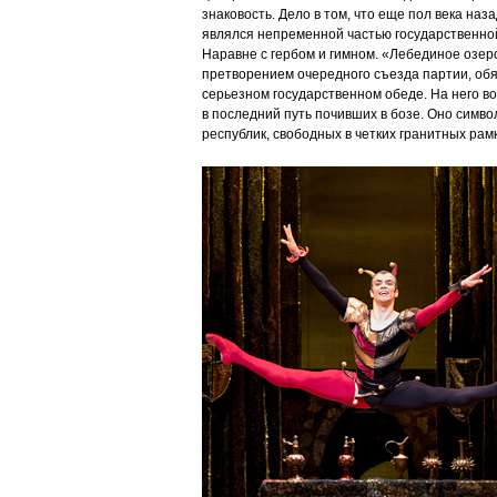
знаковость. Дело в том, что еще пол века наз
являлся непременной частью государственной
Наравне с гербом и гимном. «Лебединое озер
претворением очередного съезда партии, об
серьезном государственном обеде. На него в
в последний путь почивших в бозе. Оно симв
республик, свободных в четких гранитных рам