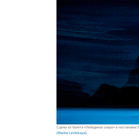
Сцены из балета «Лебединое озеро» в постановке 
(Marina Levitskaya)
.