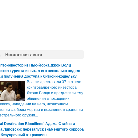
Новостная лента
иптоинвестор из Нью-Йорка Джон Волц
итил туриста и пытал его несколько недель
и получения доступа к биткоин-кошельку
Власти арестовали 37-летнего
криптовалютного инвестора
Джона Волца и предъявили ему
обвинения в похищении
овека, нападении на него, незаконном
ении свободы жертвы и незаконном хранении
естрельного оружия...
nal Destination Bloodlines' Адама Стайна и
а Липовски: перезапуск знаменитого хоррора
 безупречный аттракцион