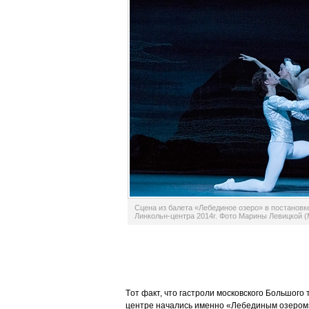
Сцена из балета «Лебединое озеро» в постановк
Линкольн-центра 2014г. Фото Марины Левицкой (M
Tот факт, что гастроли московского Большого
центре начались именно «Лебединым озером