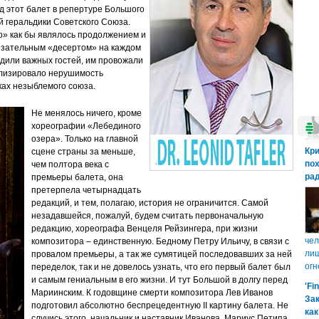
ад этот балет в репертуре Большого
 геральдики Советского Союза.
о» как бы являлось продолжением и
язательным «десертом» на каждом
одили важных гостей, им провожали
олизировало нерушимость
ках незыблемого союза.
Не менялось ничего, кроме
хореографии «Лебединого
озера». Только на главной
Кр
сцене страны за меньше,
пох
чем полтора века с
рад
премьеры балета, она
претерпела четырнадцать
редакций, и тем, полагаю, история не ограничится. Самой
незадавшейся, пожалуй, будем считать первоначальную
редакцию, хореографа Венцеля Рейзингера, при жизни
чел
композитора – единственную. Бедному Петру Ильичу, в связи с
лиш
провалом премьеры, а так же сумятицей последовавших за ней
огн
переделок, так и не довелось узнать, что его первый балет был
и самым гениальным в его жизни. И тут Большой в долгу перед
'Fi
Мариинским. К годовщине смерти композитора Лев Иванов
Зак
подготовил абсолютно беспрецедентную II картину балета. Не
как
случись этого, начальник и наставник Иванова, Мариус Петипа