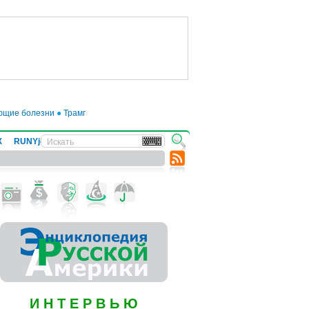
ни
●
Трамп отложил введение 50-процентных пошлин на товары из ЕС до ию
Х
RUNYjews
ВЕСТИ ИЗ УКРАИНЫ
И Н Т Е Р В Ь Ю