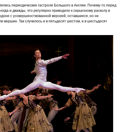
лялись периодические гастроли Большого в Англии. Почему-то перед
огда и дважды, что регулярно приводило к серьезному расколу в
ндоне с усовершенствованной версией, оставшиеся, но не
 вершин. Так случилось и в пятьдесят шестом, и в шестьдесят