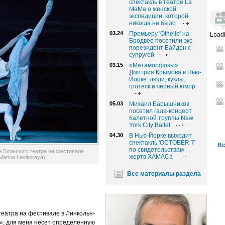
спектакль в театре La
MaMa о женской
экспедиции, которой
никогда не было
03.24
Премьеру 'Othello' на
Loadi
Бродвее посетили экс-
порезидент Байден с
супругой
03.15
«Метаморфозы»
Дмитрия Крымова в Нью-
Йорке: люди, куклы,
гротеск и черный юмор
05.03
Михаил Барышников
посетил гала-концерт
балетной труппы New
York City Ballet
04.30
В Нью-Йорке выходит
спектакль 'OCTOBER 7'
Вс
по свидетельствам
е Большого театра на фестивале
жертв ХАМАСа
arina Levitskaya).
Все материалы раздела
 театра на фестивале в Линкольн-
», для меня несет определенную