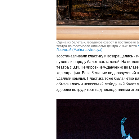
Сцена из балета «Лебединое озеро» в постановке 
театра на фестивале Линкольн-центра 2014г. Фото
Левицкой (Marina Levitskaya)
.
восстанавливали классику и возвращались к 
нужен ли народу балет, как таковой. На пом
театра с В.И. Немировичем-Данченко во глав
хореография. Во избежание недоразумений п
удаляли крылья. Пластика тоже была четко ра
объяснялось и невесомый лебединый балет 
здорово потрудиться над последствиями этого