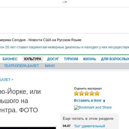
-->
мерика Сегодня - Новости США на Русском Языке
 ставил пациентам неверные диагнозы и находил у них несуществующие болез
БИЗНЕС
КУЛЬТУРА
ДОСУГ
ТУРИЗМ
ЖИЗНЬ
ДЛЯ ВЗРОСЛЫ
ТЕАТР,ОПЕРА,БАЛЕТ
КИНО
,БАЛЕТ
>
ю-Йорке, или
Оценить материал
льшого на
Вставить в блог
ентра. ФОТО
Еще читать в этом разделе
04.07
'Sur' удивительный