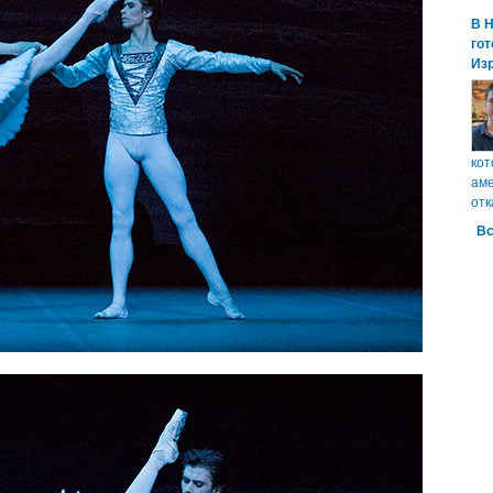
В 
гот
Из
кот
аме
отк
Вс