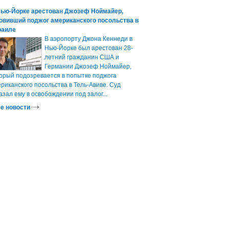
Нью-Йорке арестован Джозеф Ноймайер,
овивший поджог американского посольства в
раиле
В аэропорту Джона Кеннеди в
Нью-Йорке был арестован 28-
летний гражданин США и
Германии Джозеф Ноймайер,
орый подозревается в попытке поджога
риканского посольства в Тель-Авиве. Суд
азал ему в освобождении под залог...
е новости