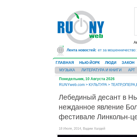
А
асе врач-ревматолог сядет в тюрьму на 10 лет за мошенничество: он 20 лет
Лента новостей:
ГЛАВНАЯ
НЬЮ-ЙОРК
ЛЮДИ
ЗАКОН
МУЗЫКА
ЛИТЕРАТУРА И КНИГИ
АРТ
Понедельник, 10 Августа 2026
RUNYweb.com
>
КУЛЬТУРА
>
ТЕАТР,ОПЕРА
Лебединый десант в Нь
нежданное явление Бо
фестивале Линкольн-ц
18 Июля, 2014, Вадим Халдей