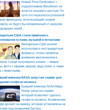
Новый 'Final Destination' с
подзаголовком 'Bloodlines' не
хочется называть шестым. По
сути это перезапуск успешной
ррор-франшизы, использующий схожую
мулу, но будто бы избавленный от нагрузки
дыдущих серий...
нодельни США стали привлекать
ллениалов ослами, музыкой и петнатами
Винодельни США начали
использовать нестандартные
форматы, чтобы привлечь
внимание миллениалов и
еров. Среди популярных уловок — живые
ы, фото с овцами, музыка, фуд-траки, а также
а с животными...
вший инженер NASA запустил сервис для
здания селфи из космоса
Бывший инженер NASA Марк
Робер запустил сервис,
который позволяет сделать
селфи из космоса. Космические
фи делают на камеру, которая установлена на
тнике под названием Sat Gus...