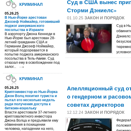
Суд в США вынес приг
КРИМИНАЛ
Сторми Дэниелс»
05.26.25
В Нью-Йорке арестован
01.10.25
ЗАКОН И ПОРЯДОК
Джозеф Ноймайер, готовивший
поджог американского
Cуд в Н
посольства в Израиле
обвинит
В аэропорту Джона Кеннеди в
Дэниелс
Нью-Йорке был арестован 28-
безусло
летний гражданин США и
Германии Джозеф Ноймайер,
тюремно
который подозревается в
условног
попытке поджога американского
посольства в Тель-Авиве. Суд
отказал ему в освобождении под
залог...
КРИМИНАЛ
Апелляционный суд от
05.26.25
Криптоинвестор из Нью-Йорка
о гендерном и расово
Джон Волц похитил туриста и
пытал его несколько недель
советах директоров
ради получения доступа к
биткоин-кошельку
12.12.24
ЗАКОН И ПОРЯДОК
Власти арестовали 37-летнего
криптовалютного инвестора
Федерал
Джона Волца и предъявили ему
обвинения в похищении
положил
человека, нападении на него,
биржево