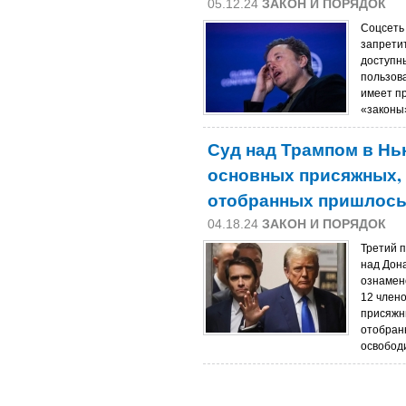
05.12.24
ЗАКОН И ПОРЯДОК
Соцсеть
запретит
доступн
пользова
имеет п
«законы»
Суд над Трампом в Нь
основных присяжных, 
отобранных пришлось
04.18.24
ЗАКОН И ПОРЯДОК
Третий 
над Дон
ознамено
12 члено
присяжн
отобран
освободи