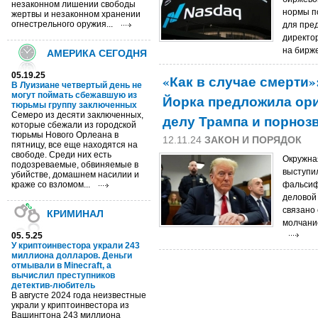
незаконном лишении свободы
нормы п
жертвы и незаконном хранении
огнестрельного оружия...
для пред
директо
на бирже
АМЕРИКА СЕГОДНЯ
05.19.25
«Как в случае смерти»
В Луизиане четвертый день не
могут поймать сбежавшую из
Йорка предложила ор
тюрьмы группу заключенных
Семеро из десяти заключенных,
делу Трампа и порноз
которые сбежали из городской
тюрьмы Нового Орлеана в
12.11.24
ЗАКОН И ПОРЯДОК
пятницу, все еще находятся на
свободе. Среди них есть
Окружна
подозреваемые, обвиняемые в
выступи
убийстве, домашнем насилии и
краже со взломом...
фальсиф
деловой
связано 
КРИМИНАЛ
молчание
05. 5.25
У криптоинвестора украли 243
миллиона долларов. Деньги
отмывали в Minecraft, а
вычислил преступников
детектив-любитель
В августе 2024 года неизвестные
украли у криптоинвестора из
Вашингтона 243 миллиона