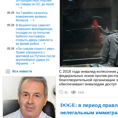
50-процентных пошлин
на товары из ЕС до июля
05.26
На Гавайях началось
извержение вулкана
Килауэа
05.26
В Вашингтоне самолет
совершил вынужденную
посадку из-за попытки
буйного пассажира
открыть дверь самолета
во время рейса
05.26
«Он совсем сошел с ума».
Трамп обрушился с
критикой на Путина после
крупнейшего удара по
Украине
С 2018 года инвалид-колясочник
Все новости
федеральных исков против рестор
благотворительной организации за
обеспечивают инвалидам доступ 
85
1904
DOGE: в период правл
нелегальным иммигра