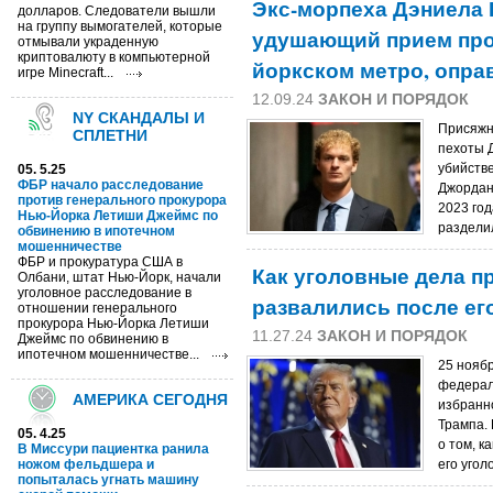
Экс-морпеха Дэниела 
долларов. Cледователи вышли
на группу вымогателей, которые
удушающий прием про
отмывали украденную
криптовалюту в компьютерной
йоркском метро, опра
игре Minecraft...
12.09.24
ЗАКОН И ПОРЯДОК
NY СКАНДАЛЫ И
Присяжн
СПЛЕТНИ
пехоты 
убийств
05. 5.25
ФБР начало расследование
Джордан
против генерального прокурора
2023 год
Нью-Йорка Летиши Джеймс по
раздели
обвинению в ипотечном
мошенничестве
ФБР и прокуратура США в
Как уголовные дела п
Олбани, штат Нью-Йорк, начали
уголовное расследование в
развалились после ег
отношении генерального
прокурора Нью-Йорка Летиши
11.27.24
ЗАКОН И ПОРЯДОК
Джеймс по обвинению в
ипотечном мошенничестве...
25 нояб
федерал
АМЕРИКА СЕГОДНЯ
избранн
Трампа. 
05. 4.25
о том, к
В Миссури пациентка ранила
ножом фельдшера и
его угол
попыталась угнать машину