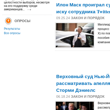
целостности выборов, несмотря
Илон Маск проиграл с
на его поддержку среди
американцев...
иску сотрудника Twitte
09.25.24
ЗАКОН И ПОРЯДОК
ОПРОСЫ
Миллиар
Результаты
процесс 
Все опросы
X) по п
пособия
компании
Верховный суд Нью-Й
рассматривать апелля
Сторми Дэниелс
06.18.24
ЗАКОН И ПОРЯДОК
Верховн
рассмат