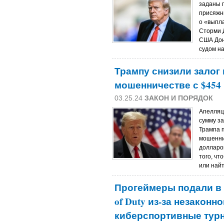
заданы 
присяжн
о «выпл
Сторми Д
США Дон
судом на
Трампу снизили залог 
мошенничестве с $454 
03.25.24
ЗАКОН И ПОРЯДОК
Апелляц
сумму за
Трампа п
мошеннич
долларов
того, чт
или найт
Прогеймеры подали в с
of Duty из-за незакон
киберспортивные тур