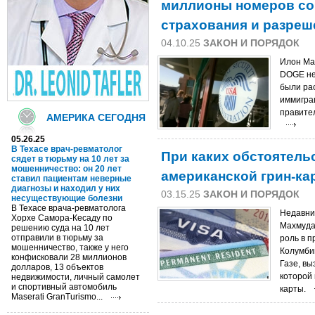
миллионы номеров со
страхования и разреш
04.10.25
ЗАКОН И ПОРЯДОК
Илон Ма
DOGE не
были ра
иммигра
правител
АМЕРИКА СЕГОДНЯ
05.26.25
В Техасе врач-ревматолог
При каких обстоятель
сядет в тюрьму на 10 лет за
мошенничество: он 20 лет
американской грин-ка
ставил пациентам неверные
диагнозы и находил у них
03.15.25
ЗАКОН И ПОРЯДОК
несуществующие болезни
В Техасе врача-ревматолога
Недавни
Хорхе Самора-Кесаду по
Махмуда
решению суда на 10 лет
отправили в тюрьму за
роль в п
мошенничество, также у него
Колумби
конфисковали 28 миллионов
Газе, вы
долларов, 13 объектов
которой
недвижимости, личный самолет
и спортивный автомобиль
карты.
Maserati GranTurismo...