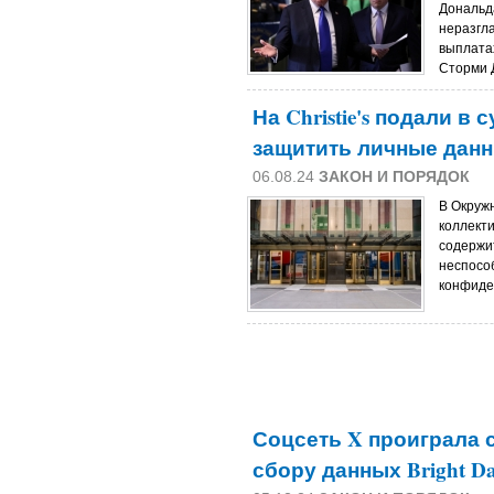
Дональд
неразгл
выплата
Сторми Д
На Christie's подали в
защитить личные данн
06.08.24
ЗАКОН И ПОРЯДОК
В Окруж
коллекти
содержи
неспосо
конфиде
Соцсеть X проиграла 
сбору данных Bright Da