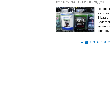
02.16.24
ЗАКОН И ПОРЯДОК
Професс
на гиган
Blizzard
нелегал
турниров
франшиз 
1
2
3
4
5
6
7