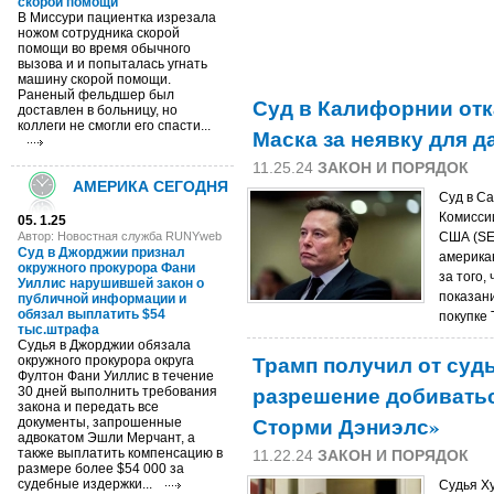
скорой помощи
В Миссури пациентка изрезала
ножом сотрудника скорой
помощи во время обычного
вызова и и попыталась угнать
машину скорой помощи.
Раненый фельдшер был
Суд в Калифорнии отк
доставлен в больницу, но
коллеги не смогли его спасти...
Маска за неявку для д
11.25.24
ЗАКОН И ПОРЯДОК
АМЕРИКА СЕГОДНЯ
Суд в С
Комисси
05. 1.25
Автор: Новостная служба RUNYweb
США (SE
Суд в Джорджии признал
америка
окружного прокурора Фани
за того,
Уиллис нарушившей закон о
показан
публичной информации и
обязал выплатить $54
покупке T
тыс.штрафа
Судья в Джорджии обязала
Трамп получил от суд
окружного прокурора округа
Фултон Фани Уиллис в течение
разрешение добивать
30 дней выполнить требования
закона и передать все
Сторми Дэниэлс»
документы, запрошенные
адвокатом Эшли Мерчант, а
также выплатить компенсацию в
11.22.24
ЗАКОН И ПОРЯДОК
размере более $54 000 за
судебные издержки...
Судья Х