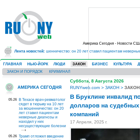
Америка Сегодня - Новости СШ
ьму на 10 лет за мошенничество: он 20 лет ставил пациентам неверные диаг
Лента новостей:
ГЛАВНАЯ
НЬЮ-ЙОРК
ЛЮДИ
ЗАКОН
БИЗНЕС
КУЛЬТУРА
ЗАКОН И ПОРЯДОК
КРИМИНАЛ
Суббота, 8 Августа 2026
АМЕРИКА СЕГОДНЯ
RUNYweb.com
>
ЗАКОН
>
ЗАКОН
В Бруклине инвалид п
05.26
В Техасе врач-ревматолог
долларов на судебных
сядет в тюрьму на 10 лет
за мошенничество: он 20
компаний
лет ставил пациентам
неверные диагнозы и
находил у них
17 Апреля, 2025 г.
несуществующие болезни
05.26
Трамп отложил введение