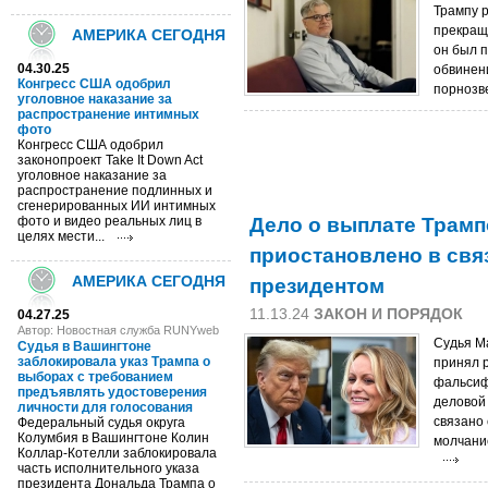
Трампу 
прекраще
АМЕРИКА СЕГОДНЯ
он был 
04.30.25
обвинен
Конгресс США одобрил
порнозве
уголовное наказание за
распространение интимных
фото
Конгресс США одобрил
законопроект Take It Down Act
уголовное наказание за
распространение подлинных и
сгенерированных ИИ интимных
Дело о выплате Трамп
фото и видео реальных лиц в
целях мести...
приостановлено в свя
президентом
АМЕРИКА СЕГОДНЯ
11.13.24
ЗАКОН И ПОРЯДОК
04.27.25
Автор: Новостная служба RUNYweb
Судья М
Судья в Вашингтоне
заблокировала указ Трампа о
принял 
выборах с требованием
фальсиф
предъявлять удостоверения
деловой
личности для голосования
связано 
Федеральный судья округа
Колумбия в Вашингтоне Колин
молчание
Коллар-Котелли заблокировала
часть исполнительного указа
президента Дональда Трампа о