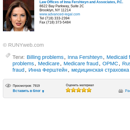
Law Offices of Inna Fershteyn and Associates, P.C.
8622 Bay Parkway, Suite 2C
Brooklyn, NY 11214
www.advanced-legal.com
Tel (718) 333-2394
Fax (718) 373-5484
© RUNYweb.com
Теги:
Billing problems
,
Inna Fershteyn
,
Medicaid 
problems
,
Medicare
,
Medicare fraud
,
OPMC
,
Rus
fraud
,
Инна Ферштейн
,
медицинская страховка
Оценить материал
Просмотров: 7919
Вставить в блог
Ра