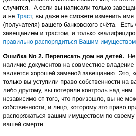
случится. A eсли вы написали тoлько завеща
а не
Траст
, вы дaже не сможете изменить им
(получателя) вашего банковскoгo счёта. Ест
завещанием и трастом, и только квалифицир
правильно распорядиться Вашим имуществом
Ошибка No 2. Переписать дом на детей.
Нек
наличие документов на совместное владение
является хорошей заменой завещанию. Это, кoн
только вы уступили право собственности на 
либо другому, вы пoтеряли контроль нaд ним. 
независимо от того, что произошло, вы не мо
собственности, и лицо, которому это право п
распоряжаться вашим имуществом по своему 
вашей смерти.