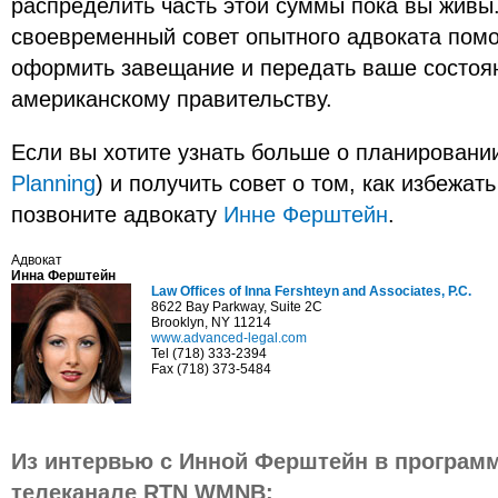
распределить часть этой суммы пока вы живы.
своевременный совет опытного адвоката пом
оформить завещание и передать ваше состоян
американскому правительству.
Если вы хотите узнать больше о планировании
Planning
) и получить совет о том, как избежать
позвоните адвокату
Инне Ферштейн
.
Адвокат
Инна Ферштейн
Law Offices of Inna Fershteyn and Associates, P.C.
8622 Bay Parkway, Suite 2C
Brooklyn, NY 11214
www.advanced-legal.com
Tel (718) 333-2394
Fax (718) 373-5484
Из интервью с Инной Ферштейн в программ
телеканале RTN WMNB: