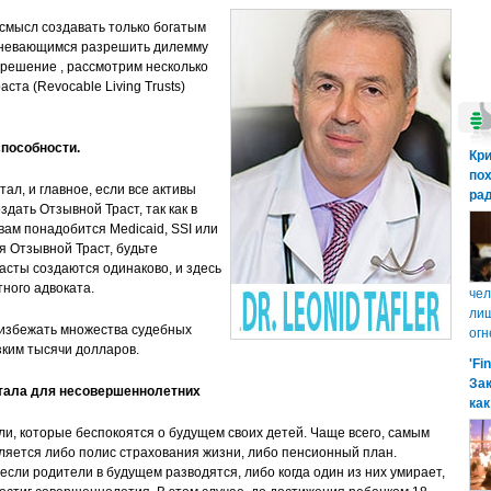
 смысл создавать только богатым
омневающимся разрешить дилемму
 решение , рассмотрим несколько
ста (Revocable Living Trusts)
пособности.
Кр
пох
тал, и главное, если вce активы
рад
дать Отзывной Траст, так как в
ам понадобится Medicaid, SSI или
 Отзывной Траст, будьте
асты создаются одинаково, и здесь
тного адвоката.
чел
лиш
избежать множества судебных
огн
зким тысячи долларов.
'Fi
Зак
итала для несовершеннолетних
как
, которые беспокоятся о будущем своих детей. Чаще всего, самым
ляется либо полис страхования жизни, либо пенсионный план.
если родители в будущем разводятся, либо когда один из них умирает,