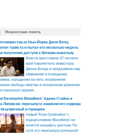
Новостная лента
иптоинвестор из Нью-Йорка Джон Волц
итил туриста и пытал его несколько недель
и получения доступа к биткоин-кошельку
Власти арестовали 37-летнего
криптовалютного инвестора
Джона Волца и предъявили ему
обвинения в похищении
овека, нападении на него, незаконном
ении свободы жертвы и незаконном хранении
естрельного оружия...
nal Destination Bloodlines' Адама Стайна и
а Липовски: перезапуск знаменитого хоррора
 безупречный аттракцион
Новый 'Final Destination' с
подзаголовком 'Bloodlines' не
хочется называть шестым. По
сути это перезапуск успешной