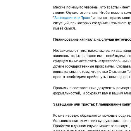
Многие почему-то уверены, что трасты имеет
людям. Однако, это не так. Чтобы помочь с
"
Завещание или Траст
" и принять правильное
ситуаций, при которых создание Отзывного Тра
имеет смысл.
Планирование капитала на случай нетрудос
Независимо от того, насколько велик ваш капи
записаны только на ваше имя, необходимо соз
будущем вы можете стать недееспособным и в
другие государственные программы. Создавая
внимательны, потому, что не все Отзывные Тр
просто необходимо прибегнуть к помощи опы
Правильно составленные документы помогут 
формальностей, и сохранят вам и вашим бли
Завещание или Трасты: Планирование кап
Ко мне нередко обращаются молодые родители
большим капиталом таких супружеских пар яв
Проблема в данном случае может возникнуть, 