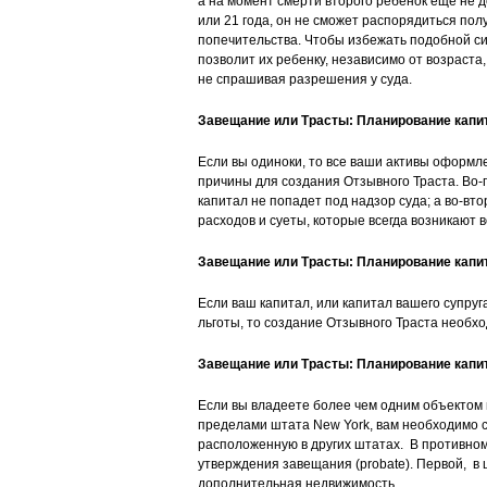
а на момент смерти второго ребенок еще не 
или 21 года, он не сможет распорядиться пол
попечительства. Чтобы избежать подобной си
позволит их ребенку, независимо от возраста
не спрашивая разрешения у суда.
Завещание или Трасты: Планирование капи
Если вы одиноки, то все ваши активы оформле
причины для создания Отзывного Траста. Во-п
капитал не попадет под надзор судa; а во-в
расходов и суеты, которые всегда возникают 
Завещание или Трасты: Планирование капи
Если ваш капитал, или капитал вашего супру
льготы, то создание Отзывного Траста необход
Завещание или Трасты: Планирование капит
Если вы владеете более чем одним объектом 
пределами штата New York, вам необходимо со
расположенную в других штатах. В противном
утверждения завещания (probate). Первой, в ш
дополнительная недвижимость.