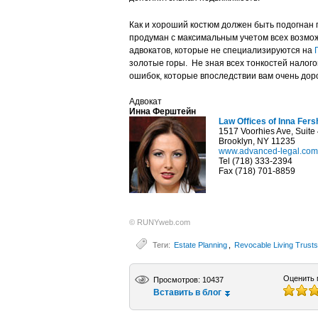
Как и хороший костюм должен быть подогнан 
продуман с максимальным учетом всех возмо
адвокатов, которые не специализируются на
золотые горы. Не зная всех тонкостей налого
ошибок, которые впоследствии вам очень дор
Адвокат
Инна Ферштейн
Law Offices of Inna Fers
1517 Voorhies Ave, Suite
Brooklyn, NY 11235
www.advanced-legal.com
Tel (718) 333-2394
Fax (718) 701-8859
© RUNYweb.com
Теги:
Estate Planning
,
Revocable Living Trust
Оценить 
Просмотров: 10437
Вставить в блог