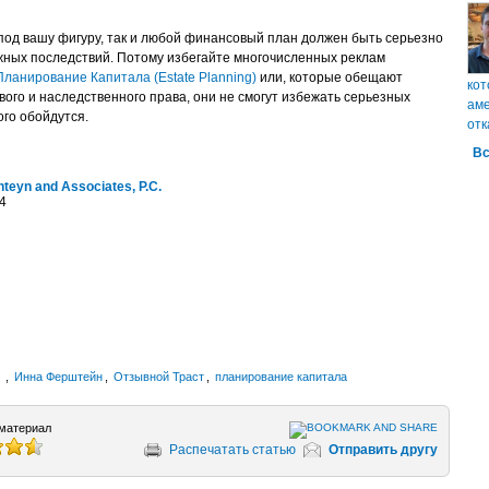
под вашу фигуру, так и любой финансовый план должен быть серьезно
жных последствий. Потому избегайте многочисленных реклам
Планирование Капитала (Estate Planning)
или, которые обещают
кот
вого и наследственного права, они не смогут избежать серьезных
аме
ого обойдутся.
отк
Вс
hteyn and Associates, P.C.
 4
s
,
Инна Ферштейн
,
Отзывной Траст
,
планирование капитала
материал
Распечатать статью
Отправить другу