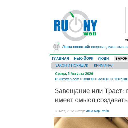
А
лет за мошенничество: он 20 лет ставил пациентам неверные диагнозы и нах
Лента новостей:
ГЛАВНАЯ
НЬЮ-ЙОРК
ЛЮДИ
ЗАКОН
ЗАКОН И ПОРЯДОК
КРИМИНАЛ
Среда, 5 Августа 2026
RUNYweb.com
>
ЗАКОН
>
ЗАКОН И ПОРЯД
Завещание или Траст: в
имеет смысл создават
30 Мая, 2012, Автор:
Инна Ферштейн