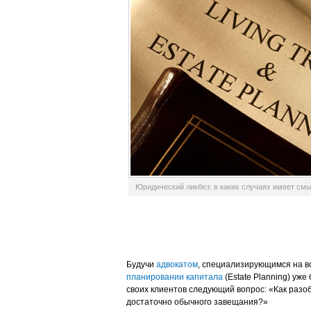
Юридический ликбез: в каких случаях имеет см
Будучи
адвокатом
, специализирующимся на в
планировании капитала
(Estate Planning) уже
своих клиентов следующий вопрос: «Как разоб
достаточно обычного завещания?»