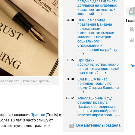
получил десятки тысяч
долларов на судебных
исках против местных
компаний
04.10
DOGE: в период
Loadi
правления Байдена
нелегальным
иммигрантам выдали
миллионы номеров
социального
страхования и
разрешений на работу
03.15
При каких
обстоятельствах можно
Вс
лишиться американской
грин-карты?
01.10
Суд в США вынес
ысл создавать Отзывные Трасты
приговор Трампу по
«делу Сторми Дэниелс»
12.12
Апелляционный суд
отменил правила
Nasdaq о гендерном и
расовом разнообразии в
опросах создания
Трастов
(Trusts) и
советах директоров
 более 13 лет, я часто слышу от
Все материалы раздела
раться, нужен мне траст, или