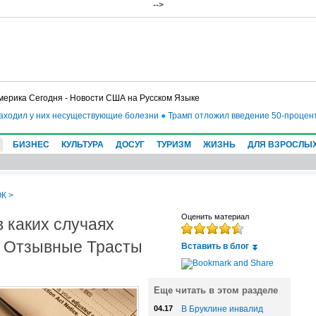
-->
мерика Сегодня - Новости США на Русском Языке
одил у них несуществующие болезни
●
Трамп отложил введение 50-процентных
БИЗНЕС
КУЛЬТУРА
ДОСУГ
ТУРИЗМ
ЖИЗНЬ
ДЛЯ ВЗРОСЛЫ
ОК
>
 каких случаях
Оценить материал
ь Отзывные Трасты
Вставить в блог
Еще читать в этом разделе
04.17
В Бруклине инвалид