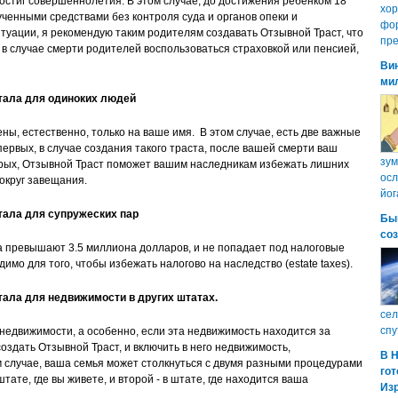
достиг совершеннолетия. В этом случае, до достижения ребенком 18
хо
ученными средствами без контроля суда и органов опеки и
фор
туации, я рекомендую таким родителям создавать Отзывной Траст, что
пре
, в случае смерти родителей воспользоваться страховкой или пенсией,
Ви
ми
тала для одиноких людей
ны, естественно, только на ваше имя. В этом случае, есть две важные
ервых, в случае создания такого траста, после вашей смерти ваш
зум
торых, Отзывной Траст поможeт вашим наследникам избежать лишних
осл
вокруг завещания.
йог
тала для супружеских пар
Бы
со
га превышают 3.5 миллионa долларов, и нe попадает под налоговые
имо для того, чтобы избежать налогово на наследство (estate taxes).
ала для недвижимости в других штатах.
сел
спу
недвижимости, а особенно, если эта недвижимость находится за
здать Отзывной Траст, и включить в него недвижимость,
В 
 случае, ваша семья может столкнуться с двумя разными процедурами
гот
тате, где вы живете, и второй - в штате, где находится ваша
Из