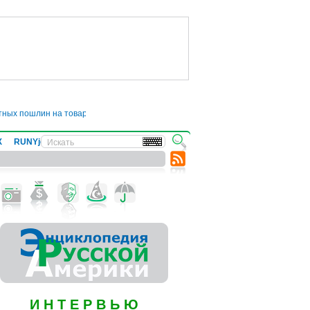
 пошлин на товары из ЕС до июля
●
На Гавайях началось извержение вулкан
Х
RUNYjews
ВЕСТИ ИЗ УКРАИНЫ
И Н Т Е Р В Ь Ю