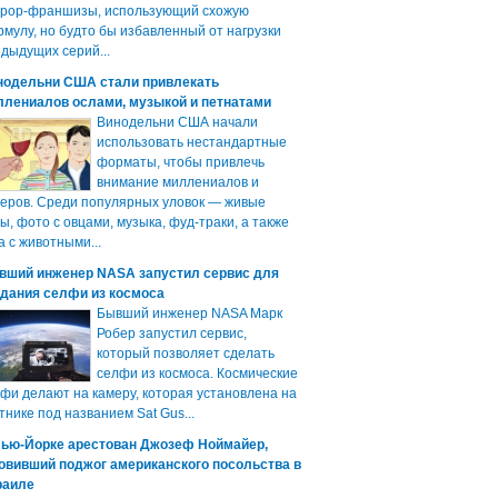
ррор-франшизы, использующий схожую
мулу, но будто бы избавленный от нагрузки
дыдущих серий...
нодельни США стали привлекать
ллениалов ослами, музыкой и петнатами
Винодельни США начали
использовать нестандартные
форматы, чтобы привлечь
внимание миллениалов и
еров. Среди популярных уловок — живые
ы, фото с овцами, музыка, фуд-траки, а также
а с животными...
вший инженер NASA запустил сервис для
здания селфи из космоса
Бывший инженер NASA Марк
Робер запустил сервис,
который позволяет сделать
селфи из космоса. Космические
фи делают на камеру, которая установлена на
тнике под названием Sat Gus...
Нью-Йорке арестован Джозеф Ноймайер,
овивший поджог американского посольства в
раиле