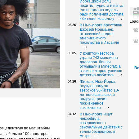
Йорка Джон Волц
похитил туриста и пытал
его несколько недель
ради получения доступа
к биткоин-кошельку
Loadi
05.26
В Нью-Йорке арестован
Джозеф Ноймайер,
готовивший поджог
американского
посольства в Израиле
05.05
У криптоинвестора
украли 243 миллиона
долларов. Деньги
отмывали в Minecraft, а
Вс
вычислил преступников
детектив-любитель
04.26
Жителю Нью-Йорка,
осужденному за
зверское убийство 10-
летнего сына своей
подруги, грозит
пожизненное
заключение
04.12
В Нью-Йорке ищут
некрофила,
совершившего
сексуальные действия с
прецедентную по масштабам
телом бездомного в
аны больше 100 гангстеров.
метро