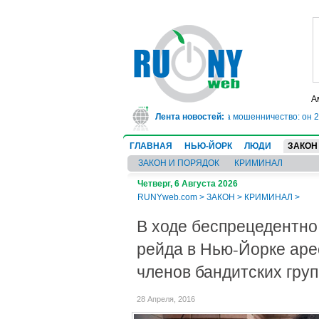
А
асе врач-ревматолог сядет в тюрьму на 10 лет за мошенничество: он 20 лет
Лента новостей:
ГЛАВНАЯ
НЬЮ-ЙОРК
ЛЮДИ
ЗАКОН
ЗАКОН И ПОРЯДОК
КРИМИНАЛ
Четверг, 6 Августа 2026
RUNYweb.com
>
ЗАКОН
>
КРИМИНАЛ
>
В ходе беспрецедентно
рейда в Нью-Йорке аре
членов бандитских гру
28 Апреля, 2016