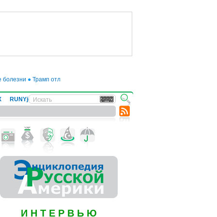
ни
●
Трамп отложил введение 50-процентных пошлин на товары из ЕС до ию
Х
RUNYjews
ВЕСТИ ИЗ УКРАИНЫ
И Н Т Е Р В Ь Ю