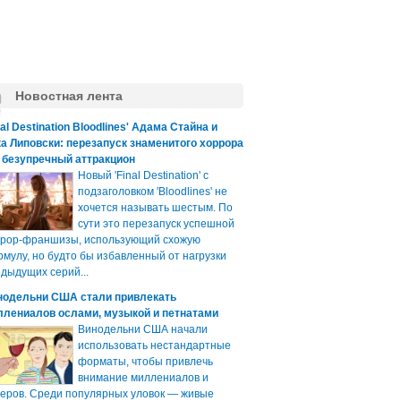
Новостная лента
nal Destination Bloodlines' Адама Стайна и
а Липовски: перезапуск знаменитого хоррора
 безупречный аттракцион
Новый 'Final Destination' с
подзаголовком 'Bloodlines' не
хочется называть шестым. По
сути это перезапуск успешной
ррор-франшизы, использующий схожую
мулу, но будто бы избавленный от нагрузки
дыдущих серий...
нодельни США стали привлекать
ллениалов ослами, музыкой и петнатами
Винодельни США начали
использовать нестандартные
форматы, чтобы привлечь
внимание миллениалов и
еров. Среди популярных уловок — живые