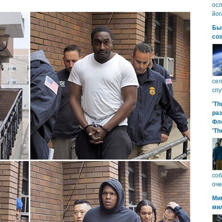
осл
йог
Бы
со
сел
спу
'Th
ра
Фл
'Th
соб
оче
Ми
ми