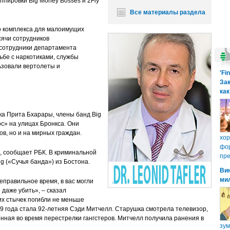
пировки Big Money Bosses и 2Fly
Все материалы раздела
о комплекса для малоимущих
сячи сотрудников
 сотрудники департамента
ьбе с наркотиками, службы
ьзовали вертолеты и
'Fi
Зак
как
ка Прита Бхарары, члены банд Big
ос» на улицах Бронкса. Они
в, но и на мирных граждан.
хо
фор
, сообщает РБК. В криминальной
пре
g («Сучья банда») из Бостона.
Ви
ми
еправильное время, в вас могли
 даже убить», – сказал
их стычек погибли не меньше
09 года стала 92-летняя Сэди Митчелл. Старушка смотрела телевизор,
енная во время перестрелки гангстеров. Митчелл получила ранения в
зум