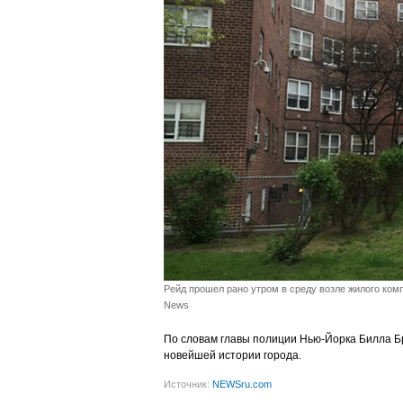
Рейд прошел рано утром в среду возле жилого комп
News
По словам главы полиции Нью-Йорка Билла Б
новейшей истории города.
Источник:
NEWSru.com