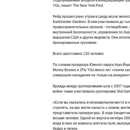
Подозреваемые входили в конкурирующие груп
YGz, пишет The New York Post.
Рейд прошел рано утром в среду возле жилог
Eastchester Gardens. В нем участвовали до ты
правоохранительных органов – полицейские,
внутренней безопасности, управления по бор
маршалов США и других ведомств. Они испол
бронированные грузовики.
Всего арестовано 120 человек.
По словам прокурора Южного округа Нью-Йор
Money Bosses и 2Fly YGz много лет «сеяли ха
совершали нападения не только на конкуренто
Вражда между группировками шла с 2007 года
войне также участвовала группировка Slut Gan
«Если вы оказались в неправильном месте в н
стрелять, на вас могли напасть с ножом, могли
представитель прокуратуры. В ходе бандитск
восьми человек. Одной из жертв в октябре 20
когда в окно ее комнаты влетела пуля, выпущ
бедро и легкое.