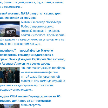
ы, фото с овцами, музыка, фуд-траки, а также
а с животными...
вший инженер NASA запустил сервис для
здания селфи из космоса
Бывший инженер NASA Марк
Робер запустил сервис,
который позволяет сделать
селфи из космоса. Космические
фи делают на камеру, которая установлена на
тнике под названием Sat Gus...
underbolts*' — новый фильм Marvel о
зношерстной команде «недогероев» с
оренс Пью и Дэвидом Харбором Это антипод
e Avengers', но он по-своему хорош
'Thunderbolts*' Джейка Шрейера
— заключительный фильм
пятой фазы Киновселенной
Marvel. В нем команда случайно
равшихся «недогероев» противостоит
редному суперзлодею...
нздрав США лишил Гарвард грантов на 60
ллионов долларов за антисемитизм
Министерство