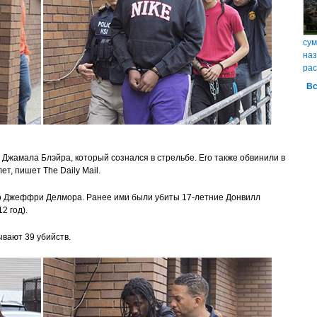
сум
наз
рас
Вс
 Джамала Блэйра, который сознался в стрельбе. Его также обвинили в
ет, пишет The Daily Mail.
го Джеффри Делмора. Ранее ими были убиты 17-летние Донвилл
2 год).
ывают 39 убийств.