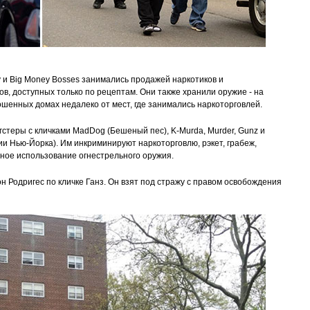
 и Big Money Bosses занимались продажей наркотиков и
, доступных только по рецептам. Они также хранили оружие - на
ошенных домах недалеко от мест, где занимались наркоторговлей.
стеры с кличками MadDog (Бешеный пес), K-Murda, Murder, Gunz и
и Нью-Йорка). Им инкриминируют наркоторговлю, рэкет, грабеж,
ное использование огнестрельного оружия.
н Родригес по кличке Ганз. Он взят под стражу с правом освобождения