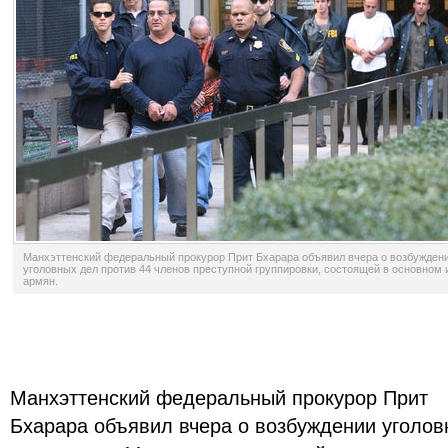
Манхэттенский федеральный прокурор Прит Бхарара объявил вчера о возбужден
уголовных дел против 44 членов преступной группировки, состоящей в основном 
армян.
Манхэттенский федеральный прокурор Прит
Бхарара объявил вчера о возбуждении уголов