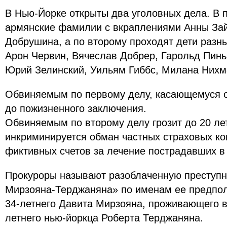
В Нью-Йорке открыты два уголовных дела. В
армянские фамилии с вкраплениями Анны За
Добрушина, а по второму проходят дети разн
Арон Червин, Вячеслав Добрер, Гарольд Пинь
Юрий Зелинский, Уильям Гиббс, Милана Нихм
Обвиняемым по первому делу, касающемуся о
до пожизненного заключения.
Обвиняемым по второму делу грозит до 20 ле
инкриминируется обман частных страховых к
фиктивных счетов за лечение пострадавших в
Прокуроры называют разоблаченную преступн
Мирзояна-Терджаняна» по именам ее предпо
34-летнего Давита Мирзояна, проживающего в
летнего нью-йоркца Роберта Терджаняна.