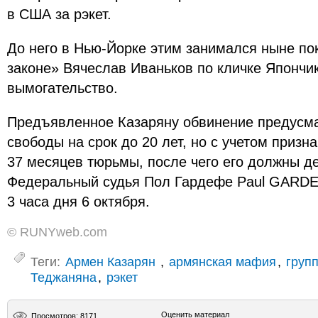
в США за рэкет.
До него в Нью-Йорке этим занимался ныне по
законе» Вячеслав Иваньков по кличке Япончик,
вымогательство.
Предъявленное Казаряну обвинение предусм
свободы на срок до 20 лет, но с учетом призн
37 месяцев тюрьмы, после чего его должны д
Федеральный судья Пол Гардефе Paul GARDE
3 часа дня 6 октября.
© RUNYweb.com
Теги:
Армен Казарян
,
армянская мафия
,
груп
Теджаняна
,
рэкет
Оценить материал
Просмотров: 8171