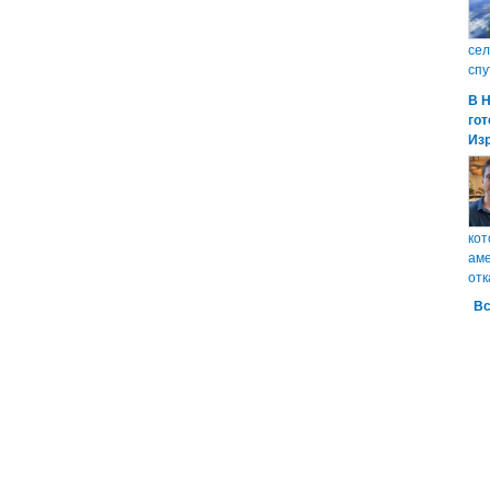
сел
спу
В 
гот
Из
кот
аме
отк
Вс