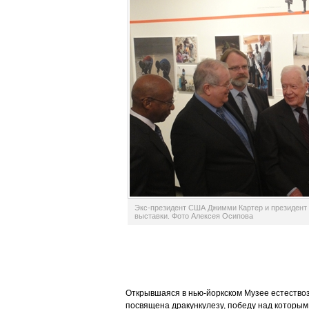
Экс-президент США Джимми Картер и президент 
выставки. Фото Алексея Осипова
Открывшаяся в нью-йоркском Музее естествоз
посвящена дракункулезу, победу над которым