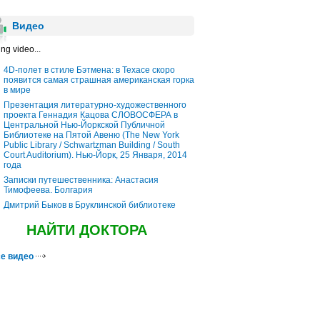
Видео
ng video...
4D-полет в стиле Бэтмена: в Техасе скоро
появится самая страшная американская горка
в мире
Презентация литературно-художественного
проекта Геннадия Кацова СЛОВОСФЕРА в
Центральной Нью-Йоркской Публичной
Библиотеке на Пятой Авеню (The New York
Public Library / Schwartzman Building / South
Court Auditorium). Нью-Йорк, 25 Января, 2014
года
Записки путешественника: Анастасия
Тимофеева. Болгария
Дмитрий Быков в Бруклинской библиотеке
НАЙТИ ДОКТОРА
е видео