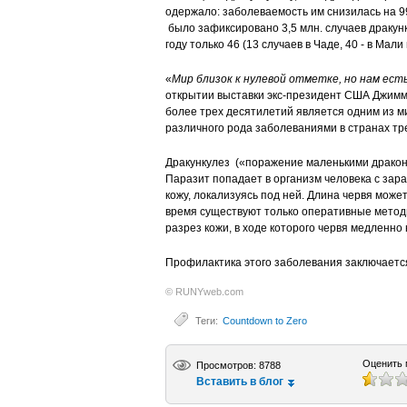
одержало: заболеваемость им снизилась на 99
было зафиксировано 3,5 млн. случаев дракунк
году только 46 (13 случаев в Чаде, 40 - в Мали
«
Мир близок к нулевой отметке, но нам ест
открытии выставки экс-президент США Джимм
более трех десятилетий является одним из м
различного рода заболеваниями в странах тр
Дракункулез («поражение маленькими дракон
Паразит попадает в организм человека с зар
кожу, локализуясь под ней. Длина червя может
время существуют только оперативные метод
разрез кожи, в ходе которого червя медленн
Профилактика этого заболевания заключается
© RUNYweb.com
Теги:
Countdown to Zero
Оценить 
Просмотров: 8788
Вставить в блог