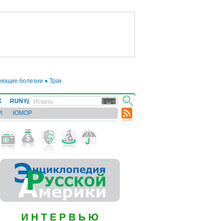
щие болезни
●
Трамп отложил введение 50-процентных пошлин на товары из 
Х
RUNYjews
ВЕСТИ ИЗ УКРАИНЫ
И
ЮМОР
И Н Т Е Р В Ь Ю