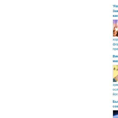
'Fi
Зак
как
хо
фор
пре
Ви
ми
зум
осл
йог
Бы
со