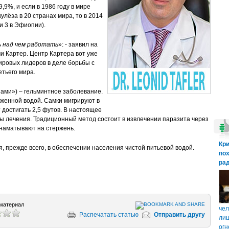
,9%, и если в 1986 году в мире
улёза в 20 странах мира, то в 2014
 и 3 в Эфиопии).
ь над чем работать
»: - заявил на
и Картер. Центр Картера вот уже
ировых лидеров в деле борьбы с
етьего мира.
ами») – гельминтное заболевание.
аженной водой. Самки мигрируют в
 достигать 2,5 футов. В настоящее
ы лечения. Традиционный метод состоит в извлечении паразита через
о наматывают на стержень.
Кр
, прежде всего, в обеспечении населения чистой питьевой водой.
пох
рад
материал
чел
Распечатать статью
Отправить другу
лиш
огн