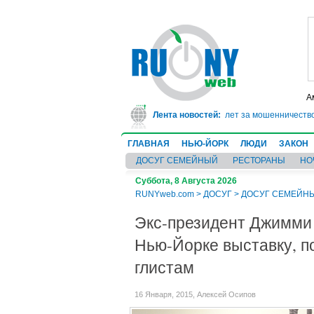
А
В Техасе врач-ревматолог сядет в тюрьму на 10 лет за мошенничество: 
Лента новостей:
ГЛАВНАЯ
НЬЮ-ЙОРК
ЛЮДИ
ЗАКОН
ДОСУГ СЕМЕЙНЫЙ
РЕСТОРАНЫ
НО
Суббота, 8 Августа 2026
RUNYweb.com
>
ДОСУГ
>
ДОСУГ СЕМЕЙН
Экс-президент Джимми 
Нью-Йорке выставку, 
глистам
16 Января, 2015, Алексей Осипов