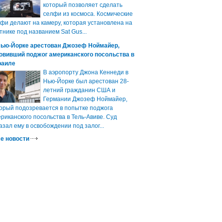
который позволяет сделать
селфи из космоса. Космические
фи делают на камеру, которая установлена на
тнике под названием Sat Gus...
Нью-Йорке арестован Джозеф Ноймайер,
овивший поджог американского посольства в
раиле
В аэропорту Джона Кеннеди в
Нью-Йорке был арестован 28-
летний гражданин США и
Германии Джозеф Ноймайер,
орый подозревается в попытке поджога
риканского посольства в Тель-Авиве. Суд
азал ему в освобождении под залог...
е новости