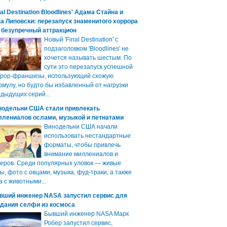
nal Destination Bloodlines' Адама Стайна и
а Липовски: перезапуск знаменитого хоррора
 безупречный аттракцион
Новый 'Final Destination' с
подзаголовком 'Bloodlines' не
хочется называть шестым. По
сути это перезапуск успешной
ррор-франшизы, использующий схожую
мулу, но будто бы избавленный от нагрузки
дыдущих серий...
нодельни США стали привлекать
ллениалов ослами, музыкой и петнатами
Винодельни США начали
использовать нестандартные
форматы, чтобы привлечь
внимание миллениалов и
еров. Среди популярных уловок — живые
ы, фото с овцами, музыка, фуд-траки, а также
а с животными...
вший инженер NASA запустил сервис для
здания селфи из космоса
Бывший инженер NASA Марк
Робер запустил сервис,