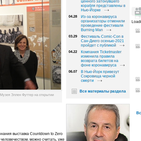
ценного затонувшего
корабля представлены в
Нью-Йорке
04.28
Из-за коронавируса
организаторы отменили
Loadi
проведение фестиваля
Burning Man
03.29
Фестиваль Comic-Con в
Сан-Диего осенью-2021
пройдет с публикой
04.22
Компания Ticketmaster
изменила правила
возврата билетов на
фоне коронавируса
06.07
В Нью-Йорк привезут
Сокровища черной
смерти
Все материалы раздела
Музея Эллен Футтер на открытии
Вс
нания выставка Countdown to Zero
 человечеством, можно считать, уже