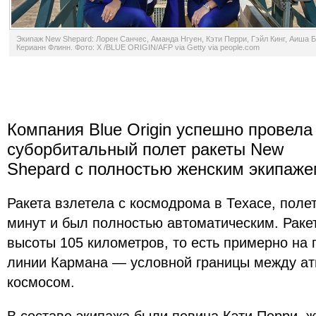
Экипаж New Shepard: Лорен Санчес, Аманда Нгуен, Кэти Перри, Гэйл Кинг, Аиша Б
Керианн Флинн. Фото: X /BLUE ORIGIN/AFP via Getty via people.com
Компания Blue Origin успешно провела
суборбитальный полет ракеты New
Shepard с полностью женским экипаж
Ракета взлетела с космодрома в Техасе, поле
минут и был полностью автоматическим. Раке
высоты 105 километров, то есть примерно на
линии Кармана — условной границы между а
космосом.