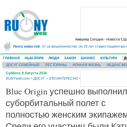
Америка Сегодня - Новости СШ
 сядет в тюрьму на 10 лет за мошенничество: он 20 лет ставил пациентам н
Лента новостей:
ГЛАВНАЯ
НЬЮ-ЙОРК
ЛЮДИ
ЗАКОН
БИЗНЕС
КУЛЬТУРА
Д
ДОСУГ СЕМЕЙНЫЙ
РЕСТОРАНЫ
НОЧНАЯ ЖИЗНЬ
МЕДИАСФЕ
Суббота, 8 Августа 2026
RUNYweb.com
>
ДОСУГ
>
ЭТО ИНТЕРЕСНО
>
Blue Origin успешно выполни
суборбитальный полет с
полностью женским экипажем
Среди его участниц были Кэт