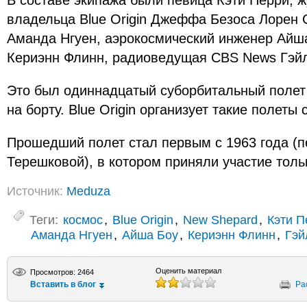
В составе экипажа были певица Кэти Перри, ж
владельца Blue Origin Джеффа Безоса Лорен С
Аманда Нгуен, аэрокосмический инженер Айш
Кериэнн Флинн, радиоведущая CBS News Гэйл
Это был одиннадцатый суборбитальный полет
на борту. Blue Origin организует такие полеты 
Прошедший полет стал первым с 1963 года (п
Терешковой), в котором приняли участие тол
Источник:
Meduza
Теги:
космос
,
Blue Origin
,
New Shepard
,
Кэти 
Аманда Нгуен
,
Айша Боу
,
Кериэнн Флинн
,
Гэй
Оценить материал
Просмотров: 2464
Вставить в блог
Ра