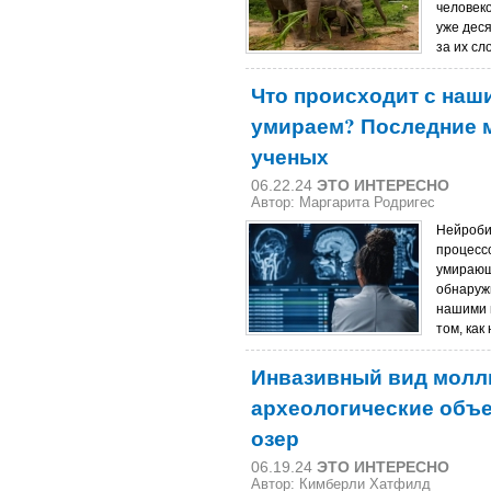
человек
уже дес
за их сл
Что происходит с наш
умираем? Последние 
ученых
06.22.24
ЭТО ИНТЕРЕСНО
Автор: Маргарита Родригес
Нейроби
процессо
умирающе
обнаруж
нашими 
том, как
Инвазивный вид молл
археологические объе
озер
06.19.24
ЭТО ИНТЕРЕСНО
Автор: Кимберли Хатфилд