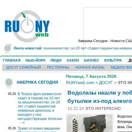
Америка Сегодня - Новости СШ
тюрьму на 10 лет за мошенничество: он 20 лет ставил пациентам неверные д
Лента новостей:
ГЛАВНАЯ
НЬЮ-ЙОРК
ЛЮДИ
ЗАКОН
БИЗНЕС
КУЛЬТУРА
Д
ДОСУГ СЕМЕЙНЫЙ
РЕСТОРАНЫ
НОЧНАЯ ЖИЗНЬ
МЕДИАСФЕ
Пятница, 7 Августа 2026
АМЕРИКА СЕГОДНЯ
RUNYweb.com
>
ДОСУГ
>
ЭТО И
Водолазы нашли у по
05.26
В Техасе врач-ревматолог
сядет в тюрьму на 10 лет
бутылки из-под алкого
за мошенничество: он 20
лет ставил пациентам
10.22.24
ЭТО ИНТЕРЕСНО
неверные диагнозы и
находил у них
Водолаз
несуществующие болезни
Флориды 
века. Он
05.26
Трамп отложил введение