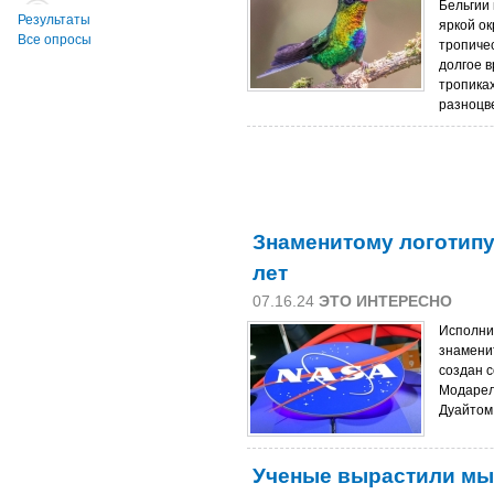
Бельгии
Результаты
яркой о
Все опросы
тропиче
долгое в
тропика
разноцв
Знаменитому логотип
лет
07.16.24
ЭТО ИНТЕРЕСНО
Исполни
знамени
создан 
Модарел
Дуайтом 
Ученые вырастили мы