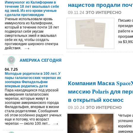
Иммунолог из Калифорнии в
нацистов продали почт
течение 18 лет вкалывал себе
яд змей. Из его крови ученые
09.11.24
ЭТО ИНТЕРЕСНО
сделали противоядие
Ученые использовали кровь
Письмо 
иммунолога из Калифорнии,
президе
который в течение почти 18 лет
работе 
подвергал себя укусам
смертельных змей и вкалывал
программ
себе их яд, чтобы создать
за $3,99
противоядие широкого спектра
действия.
АМЕРИКА СЕГОДНЯ
04. 7.25
Молодые родители в 100 лет. У
пары галапагосских черепах их
Компания Маска Space
зоопарка Филадельфии
впервые родились дети
миссию Polaris для пе
Пара находящихся под угрозой
вымирания галапагосских
в открытый космос
черепах, которые живут в
зоопарке американского города
Филадельфия, впервые в жизни
09.10.24
ЭТО ИНТЕРЕСНО
стала родителями. Сообщения
об этом особенно радуют ученых
Четыре 
еще и потому, что возраст
успешно
черепах — около 100 лет...
корабле 
америка