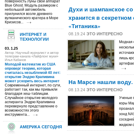
поверхность Луны свой аппарат
Blue Ghost. Модуль размером с
Духи и шампанское со 
небольшой автомобиль
прилунился возле древнего
хранится в секретном
вулканического кратера в Море
Кризисов...
«Титаника»
08.19.24
ЭТО ИНТЕРЕСНО
ИНТЕРНЕТ И
ТЕХНОЛОГИИ
Модная с
нескольк
03. 1.25
источаю
Автор: Научный журналист и автор
телеграм-канала «Лайфлонг муки»
лишь кр
Илья Кабанов
артефакт
Молодой математик из США
опроверг теорию, которая
считалась незыблемой 40 лет:
открытие Эндрю Крапивина
На Марсе нашли воду.
может ускорить весь интернет
Современный интернет, по сути,
работает так, как мы привыкли
08.13.24
ЭТО ИНТЕРЕСНО
благодаря хеш-таблицам.
Случайное открытие молодого
Ученые п
аспиранта Эндрю Крапивина
коры Мар
перевернуло представление о
проанал
возможностях этого
зонд NAS
инструмента...
соседней
жидком с
АМЕРИКА СЕГОДНЯ