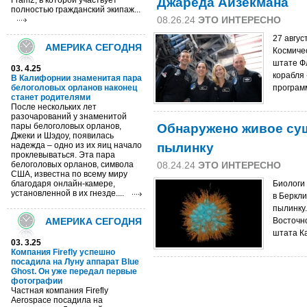
Джареда Айзекмана
Fram2, в которой участвует
полностью гражданский экипаж...
08.26.24
ЭТО ИНТЕРЕСНО
27 авгус
АМЕРИКА СЕГОДНЯ
Космиче
штате Ф
03. 4.25
корабля
В Калифорнии знаменитая пара
белоголовых орланов наконец
программ
станет родителями
После нескольких лет
разочарований у знаменитой
Обнаружено живое су
пары белоголовых орланов,
Джеки и Шэдоу, появилась
пылинку
надежда – одно из их яиц начало
проклевываться. Эта пара
белоголовых орланов, символа
08.24.24
ЭТО ИНТЕРЕСНО
США, известна по всему миру
благодаря онлайн-камере,
Биологи
установленной в их гнезде....
в Беркл
пылинку.
АМЕРИКА СЕГОДНЯ
Восточн
штата К
03. 3.25
Компания Firefly успешно
посадила на Луну аппарат Blue
Ghost. Он уже передал первые
фотографии
Частная компания Firefly
Aerospace посадила на