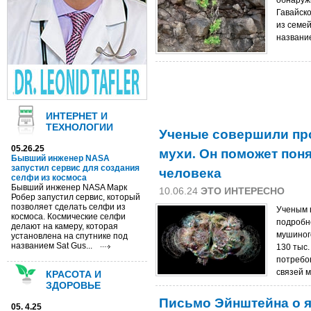
обнаружи
Гавайск
из семей
название
ИНТЕРНЕТ И
ТЕХНОЛОГИИ
Ученые совершили про
05.26.25
мухи. Он поможет поня
Бывший инженер NASA
запустил сервис для создания
человека
селфи из космоса
Бывший инженер NASA Марк
10.06.24
ЭТО ИНТЕРЕСНО
Робер запустил сервис, который
позволяет сделать селфи из
Ученым 
космоса. Космические селфи
подробн
делают на камеру, которая
мушиног
установлена на спутнике под
названием Sat Gus...
130 тыс.
потребо
связей м
КРАСОТА И
ЗДОРОВЬЕ
Письмо Эйнштейна о 
05. 4.25