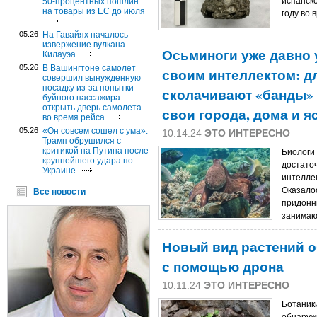
испанско
50-процентных пошлин
на товары из ЕС до июля
году во 
05.26
На Гавайях началось
извержение вулкана
Осьминоги уже давно
Килауэа
05.26
В Вашингтоне самолет
своим интеллектом: д
совершил вынужденную
посадку из-за попытки
сколачивают «банды» р
буйного пассажира
открыть дверь самолета
свои города, дома и я
во время рейса
05.26
«Он совсем сошел с ума».
10.14.24
ЭТО ИНТЕРЕСНО
Трамп обрушился с
критикой на Путина после
Биологи 
крупнейшего удара по
достато
Украине
интелле
Оказалос
Все новости
придонн
занимают
Новый вид растений о
с помощью дрона
10.11.24
ЭТО ИНТЕРЕСНО
Ботаник