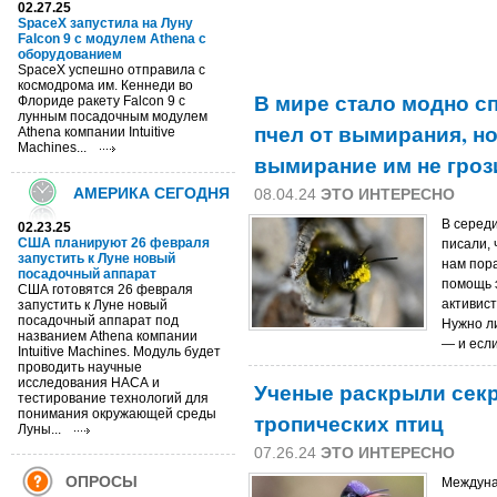
02.27.25
SpaceX запустила на Луну
Falcon 9 с модулем Athena c
оборудованием
SpaceX успешно отправила с
космодрома им. Кеннеди во
В мире стало модно с
Флориде ракету Falcon 9 с
лунным посадочным модулем
пчел от вымирания, но
Athena компании Intuitive
Machines...
вымирание им не гроз
АМЕРИКА СЕГОДНЯ
08.04.24
ЭТО ИНТЕРЕСНО
В серед
02.23.25
США планируют 26 февраля
писали,
запустить к Луне новый
нам пора
посадочный аппарат
помощь 
США готовятся 26 февраля
активис
запустить к Луне новый
посадочный аппарат под
Hужно л
названием Athena компании
— и если 
Intuitive Machines. Модуль будет
проводить научные
исследования НАСА и
Ученые раскрыли секр
тестирование технологий для
понимания окружающей среды
тропических птиц
Луны...
07.26.24
ЭТО ИНТЕРЕСНО
ОПРОСЫ
Междуна