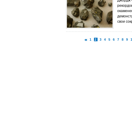
Джордж 
рекордо
окаменев
демонст
свои сок
1
2
3
4
5
6
7
8
9