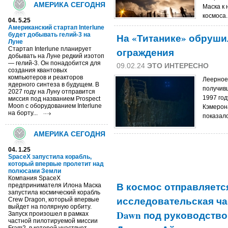
АМЕРИКА СЕГОДНЯ
Маска к
космоса.
04. 5.25
Американский стартап Interlune
будет добывать гелий-3 на
На «Титанике» обруши
Луне
Стартап Interlune планирует
ограждения
добывать на Луне редкий изотоп
— гелий-3. Он понадобится для
09.02.24
ЭТО ИНТЕРЕСНО
создания квантовых
компьютеров и реакторов
Леерное 
ядерного синтеза в будущем. В
получив
2027 году на Луну отправится
1997 го
миссия под названием Prospect
Moon с оборудованием Interlune
Кэмерон
на борту...
показал
АМЕРИКА СЕГОДНЯ
04. 1.25
SpaceX запустила корабль,
который впервые пролетит над
полюсами Земли
Компания SpaceX
В космос отправляетс
предпринимателя Илона Маска
запустила космический корабль
исследовательская част
Crew Dragon, который впервые
выйдет на полярную орбиту.
Dawn под руководств
Запуск произошел в рамках
частной пилотируемой миссии