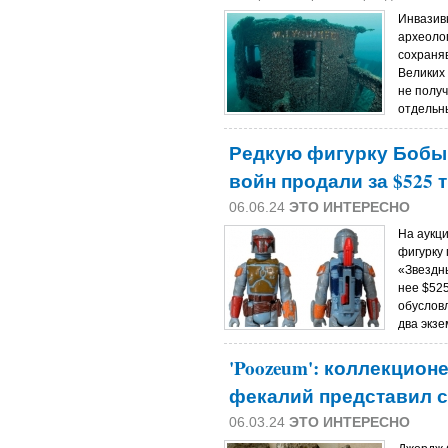
Инвазив
археоло
сохраня
Великих 
не получ
отдельн
Редкую фигурку Бобы 
войн продали за $525 
06.06.24
ЭТО ИНТЕРЕСНО
На аукц
фигурку
«Звездн
нее $525
обуслов
два экзе
'Poozeum': коллекцио
фекалий представил с
06.03.24
ЭТО ИНТЕРЕСНО