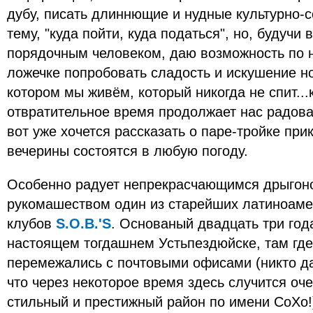
дубу, писать длиннющие и нудные культурно-с
тему, "куда пойти, куда податься", но, будучи
порядочным человеком, даю возможность по н
ложечке попробовать сладость и искушение но
котором мы живём, который никогда не спит...
отвратительное время продолжает нас радоват
вот уже хочется рассказать о паре-тройке при
вечерины состоятся в любую погоду.
Особенно радует непрекрасчающимся дрыгон
рукомашеством один из старейших латиноаме
клубов
S.O.B.'S
. Основаный двадцать три год
настоящем тогдашнем Устьпездюйске, там гд
перемежались с почтовыми офисами (никто да
что через некоторое время здесь случится оч
стильный и престижный район по имени СоХо!)