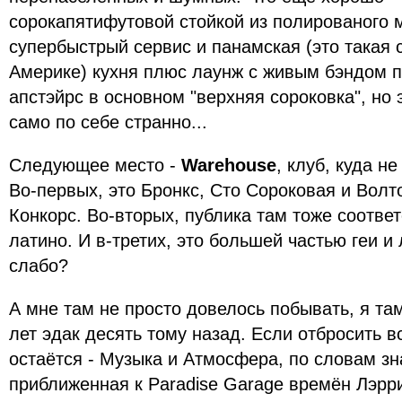
сорокапятифутовой стойкой из полированого 
супербыстрый сервис и панамская (это такая 
Америке) кухня плюс лаунж с живым бэндом п
апстэйрс в основном "верхняя сороковка", но э
само по себе странно...
Следующее место -
Warehouse
, клуб, куда н
Во-первых, это Бронкс, Сто Сороковая и Волт
Конкорс. Во-вторых, публика там тоже соотве
латино. И в-третих, это большей частью геи и 
слабо?
А мне там не просто довелось побывать, я та
лет эдак десять тому назад. Если отбросить в
остаётся - Музыка и Атмосфера, по словам зн
приближенная к Paradise Garage времён Лэрри