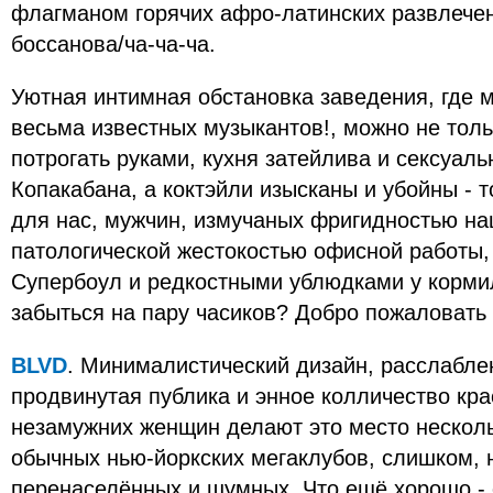
флагманом горячих афро-латинских развлечен
боссанова/ча-ча-ча.
Уютная интимная обстановка заведения, где 
весьма известных музыкантов!, можно не толь
потрогать руками, кухня затейлива и сексуаль
Копакабана, а коктэйли изысканы и убойны - т
для нас, мужчин, измучаных фригидностью на
патологической жестокостью офисной работы,
Супербоул и редкостными ублюдками у кормил
забыться на пару часиков? Добро пожаловать в
BLVD
. Минималистический дизайн, расслабле
продвинутая публика и энное колличество кр
незамужних женщин делают это место нескол
обычных нью-йоркских мегаклубов, слишком, н
перенаселённых и шумных. Что ещё хорошо - 