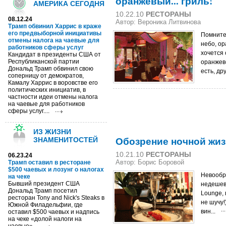
оранжевый... гриль!
АМЕРИКА СЕГОДНЯ
10.22.10
РЕСТОРАНЫ
08.12.24
Автор: Вероника Литвинова
Трамп обвинил Харрис в краже
его предвыборной инициативы
Помните
отмены налога на чаевые для
небо, ор
работников сферы услуг
хочется 
Кандидат в президенты США от
Республиканской партии
оранжево
Дональд Трамп обвинил свою
есть, др
соперницу от демократов,
Камалу Харрис в воровстве его
политических инициатив, в
частности идеи отмены налога
на чаевые для работников
сферы услуг....
ИЗ ЖИЗНИ
Обозрение ночной жиз
ЗНАМЕНИТОСТЕЙ
10.21.10
РЕСТОРАНЫ
06.23.24
Трамп оставил в ресторане
Автор: Борис Боровой
$500 чаевых и лозунг о налогах
Невообр
на чеке
Бывший президент США
недешев
Дональд Трамп посетил
Lounge, 
ресторан Tony and Nick's Steaks в
не шучу!
Южной Филадельфии, где
вин...
оставил $500 чаевых и надпись
на чеке «долой налоги на