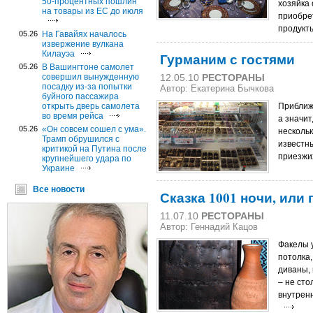
50-процентных пошлин
хозяйка 
на товары из ЕС до июля
приобре
продукты
05.26
На Гавайях началось
извержение вулкана
Килауэа
Гурманим с гостями
05.26
В Вашингтоне самолет
совершил вынужденную
12.05.10
РЕСТОРАНЫ
посадку из-за попытки
Автор: Екатерина Бычкова
буйного пассажира
открыть дверь самолета
Приближ
во время рейса
а значит
05.26
«Он совсем сошел с ума».
несколь
Трамп обрушился с
известны
критикой на Путина после
приезжих
крупнейшего удара по
Украине
Все новости
Сказка 1001 ночи, или
11.07.10
РЕСТОРАНЫ
Автор:
Геннадий Кацов
Факелы у
потолка,
диваны,
– не сто
внутренн