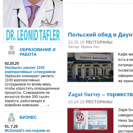
Польский обед в Даун
10.25.10
РЕСТОРАНЫ
Автор: Ирина Акс
ОБРАЗОВАНИЕ И
РАБОТА
Kафе жив
есть в н
02.25.25
патриар
Starbucks уволит 1100
посматри
корпоративных сотрудников
официан
Starbucks планирует уволить
1100 корпоративных
же прине
сотрудников по всему миру,
чтобы упростить операционные
Zagat Survey – торжес
процессы. Сокращения не
коснутся более 350 тысяч
бариста, работающих в
10.24.10
РЕСТОРАНЫ
кофейнях компании...
Zagat Su
самодея
БИЗНЕС
Нина За
собирал
01. 7.25
McDonald's последним из
рестора