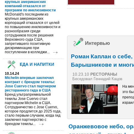
крупных американских
компаний отказался от
программ по инклюзивности
McDonald's последним из
крупных американских
корпораций отказался от целей
по повышению инклюзивности и
разнообразия среди
сотрудников после решения
Верховного суда США,
Интервью
запретившего позитивную
дискриминацию при
поступлении в колледжи...
Роман Каплан о себе,
Барышникове и многи
ЕДА И НАПИТКИ
10.14.24
10.23.10
РЕСТОРАНЫ
Michelin впервые заключил
Беседовал Геннадий Кацов
контракт с брендом текилы:
Jose Cuervo стал партнером
На мен
ресторанного гида в США
это бы
Бренд ультрапремиальной
препод
текилы Jose Cuervo стал
израил
партнером Michelin в США.
Сотрудничество с Jose Cuervo,
которое продлится до 2025 года,
стало первым случаем, когда гид
заключил партнерство с
брендом текилы...
Оранжевовое небо, ор