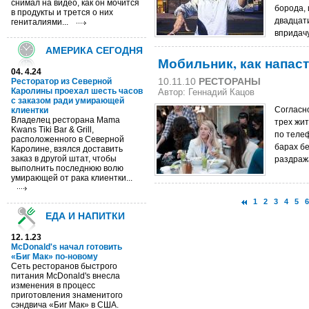
снимал на видео, как он мочится
борода, 
в продукты и трется о них
двадцат
гениталиями...
впридачу
АМЕРИКА СЕГОДНЯ
Мобильник, как напас
04. 4.24
10.11.10
РЕСТОРАНЫ
Ресторатор из Северной
Каролины проехал шесть часов
Автор:
Геннадий Кацов
с заказом ради умирающей
Cогласно
клиентки
Владелец ресторана Mama
трех жи
Kwans Tiki Bar & Grill,
по телеф
расположенного в Северной
барах б
Каролине, взялся доставить
заказ в другой штат, чтобы
раздраж
выполнить последнюю волю
умирающей от рака клиентки...
1
2
3
4
5
ЕДА И НАПИТКИ
12. 1.23
McDonald's начал готовить
«Биг Мак» по-новому
Сеть ресторанов быстрого
питания McDonald's внесла
изменения в процесс
приготовления знаменитого
сэндвича «Биг Мак» в США.