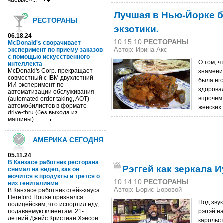
чаевые»...
Лучшая в Нью-Йорке б
РЕСТОРАНЫ
экзотики.
06.18.24
10.15.10
РЕСТОРАНЫ
McDonald's сворачивает
эксперимент по приему заказов
Автор: Ирина Акс
с помощью искусственного
О том, ч
интеллекта
McDonald's Corp. прекращает
знаменит
совместный с IBM двухлетний
была ег
ИИ-эксперимент по
здоровал
автоматизации обслуживания
впрочем,
(automated order taking, AOT)
автомобилистов в формате
женских
drive-thru (без выхода из
машины)...
АМЕРИКА СЕГОДНЯ
05.11.24
В Канзасе работник ресторана
Рэггей как зеркала 
снимал на видео, как он
мочится в продукты и трется о
10.14.10
РЕСТОРАНЫ
них гениталиями
Автор: Борис Боровой
В Канзасе работник стейк-хауса
Hereford House признался
Под звук
полицейским, что испортил еду,
подаваемую клиентам. 21-
рэггэй 
летний Джейс Кристиан Хэнсон
карольст