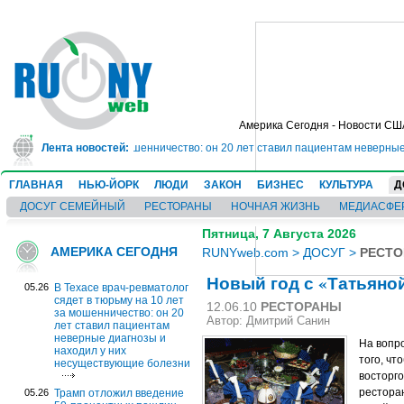
Америка Сегодня - Новости СШ
тюрьму на 10 лет за мошенничество: он 20 лет ставил пациентам неверные д
Лента новостей:
ГЛАВНАЯ
НЬЮ-ЙОРК
ЛЮДИ
ЗАКОН
БИЗНЕС
КУЛЬТУРА
Д
ДОСУГ СЕМЕЙНЫЙ
РЕСТОРАНЫ
НОЧНАЯ ЖИЗНЬ
МЕДИАСФЕ
Пятница, 7 Августа 2026
АМЕРИКА СЕГОДНЯ
RUNYweb.com
>
ДОСУГ
>
РЕСТ
Новый год с «Татьяно
05.26
В Техасе врач-ревматолог
сядет в тюрьму на 10 лет
12.06.10
РЕСТОРАНЫ
за мошенничество: он 20
Автор: Дмитрий Санин
лет ставил пациентам
неверные диагнозы и
На вопро
находил у них
того, чт
несуществующие болезни
восторго
ресторан
05.26
Трамп отложил введение