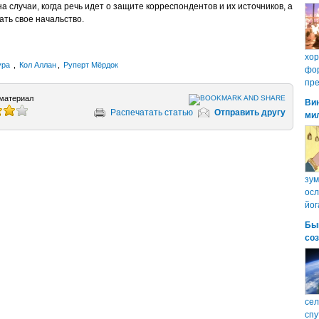
 случаи, когда речь идет о защите корреспондентов и их источников, а
ать свое начальство.
хо
ура
,
Кол Аллан
,
Руперт Мёрдок
фор
пре
материал
Ви
Распечатать статью
Отправить другу
ми
зум
осл
йог
Бы
со
сел
спу