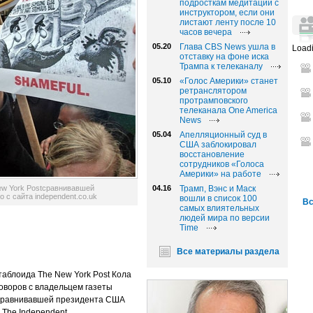
подросткам медитации с
инструктором, если они
листают ленту после 10
часов вечера
05.20
Глава CBS News ушла в
Loadi
отставку на фоне иска
Трампа к телеканалу
05.10
«Голос Америки» станет
ретранслятором
протрамповского
телеканала One America
News
05.04
Апелляционный суд в
США заблокировал
восстановление
сотрудников «Голоса
Америки» на работе
ew York Postсравнивавшей
04.16
Трамп, Вэнс и Маск
 с сайта independent.co.uk
вошли в список 100
Вс
самых влиятельных
людей мира по версии
Time
Все материалы раздела
таблоида The New York Post Кола
говоров с владельцем газеты
 сравнивавшей президента США
 The Independent.