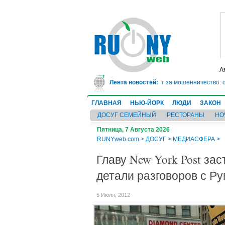
А
В Техасе врач-ревматолог сядет в тюрьму на 10 лет за мошенничество: он
Лента новостей:
ГЛАВНАЯ
НЬЮ-ЙОРК
ЛЮДИ
ЗАКОН
ДОСУГ СЕМЕЙНЫЙ
РЕСТОРАНЫ
НО
Пятница, 7 Августа 2026
RUNYweb.com
>
ДОСУГ
>
МЕДИАСФЕРА
>
Главу New York Post за
детали разговоров с Р
5 Июля, 2012