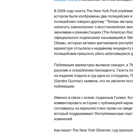
В 2009 году газета The New York Post опублик
котором были изображены два полицейских и 
полицейских говорил другому: "Теперь им при
написать законопроект о восстановлении экон
экономики и реинвестициях (The American Reco
официального подписания называвшийся Stimu
Обамы, которую активно критиковали республ
карикатуре отсылала к недавнему инциденту в
полицейским пришлось убить взбесившуюся
Публикация карикатуры вызвала скандал, а Th
расизме и оскорблении президента. Газета п
на издание подала в суд одна из сотрудниц. 
(Sandra Guzman) заявила, что ее уволили посл
публикацию.
Именно в связи с иском, поданным Гусман, Ко
комментировать историю с публикацией карик
сославшись на журналистское право на свиде
который поддерживает Республиканскую парти
извинений.
Как пишет The New York Observer, cуд призн