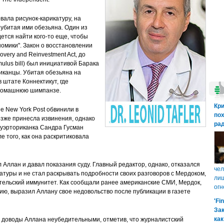
овала рисунок-карикатуру, на
убитая ими обезьяна. Один из
дется найти кого-то еще, чтобы
омики". Закон о восстановлении
very and Reinvestment Act, до
lus bill) был инициативой Барака
иканцы. Убитая обезьяна на
 штате Коннектикут, где
 домашнюю шимпанзе.
Кр
e New York Post обвинили в
пох
озже принесла извинения, однако
рад
Пуэрториканка Сандра Гусман
е того, как она раскритиковала
л Аллан и давал показания суду. Главный редактор, однако, отказался
чел
атуры и не стал раскрывать подробности своих разговоров с Мердоком,
лиш
тельский иммунитет. Как сообщали ранее американские СМИ, Мердок,
огн
ю, выразил Аллану свое недовольство после публикации в газете
'Fi
Зак
как
ал доводы Аллана неубедительными, отметив, что журналистский