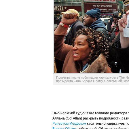
Протесты после публикации карикатуры в The N
президента США Барака Обаму с обезьяной. Фото
Нью-йоркский суд обязал главного редактора 
Аллана (Col Allan) раскрыть подробности раз
Рупертом Мердоком
касательно карикатуры,
Барака Обаму
с обезьяной. Об этом сообщает