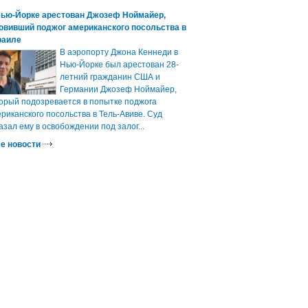
Нью-Йорке арестован Джозеф Ноймайер,
овивший поджог американского посольства в
раиле
В аэропорту Джона Кеннеди в
Нью-Йорке был арестован 28-
летний гражданин США и
Германии Джозеф Ноймайер,
орый подозревается в попытке поджога
риканского посольства в Тель-Авиве. Суд
азал ему в освобождении под залог...
е новости