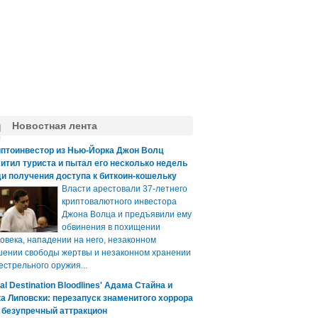
Новостная лента
иптоинвестор из Нью-Йорка Джон Волц
итил туриста и пытал его несколько недель
и получения доступа к биткоин-кошельку
Власти арестовали 37-летнего
криптовалютного инвестора
Джона Волца и предъявили ему
обвинения в похищении
овека, нападении на него, незаконном
ении свободы жертвы и незаконном хранении
естрельного оружия...
nal Destination Bloodlines' Адама Стайна и
а Липовски: перезапуск знаменитого хоррора
 безупречный аттракцион