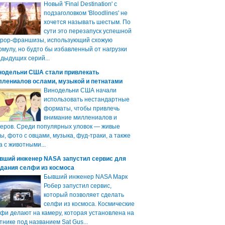
Новый 'Final Destination' с
подзаголовком 'Bloodlines' не
хочется называть шестым. По
сути это перезапуск успешной
ррор-франшизы, использующий схожую
мулу, но будто бы избавленный от нагрузки
дыдущих серий...
нодельни США стали привлекать
ллениалов ослами, музыкой и петнатами
Винодельни США начали
использовать нестандартные
форматы, чтобы привлечь
внимание миллениалов и
еров. Среди популярных уловок — живые
ы, фото с овцами, музыка, фуд-траки, а также
а с животными...
вший инженер NASA запустил сервис для
здания селфи из космоса
Бывший инженер NASA Марк
Робер запустил сервис,
который позволяет сделать
селфи из космоса. Космические
фи делают на камеру, которая установлена на
тнике под названием Sat Gus...