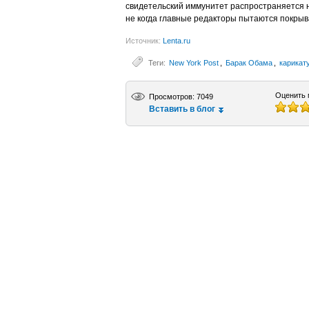
свидетельский иммунитет распространяется на
не когда главные редакторы пытаются покрыв
Источник:
Lenta.ru
Теги:
New York Post
,
Барак Обама
,
карикат
Оценить 
Просмотров: 7049
Вставить в блог