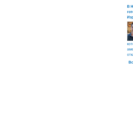
В 
гот
Из
кот
аме
отк
Вс