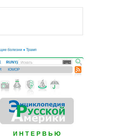
е болезни
●
Трамп отложил введение 50-процентных пошлин на товары из ЕС
Х
RUNYjews
ВЕСТИ ИЗ УКРАИНЫ
И
ЮМОР
И Н Т Е Р В Ь Ю