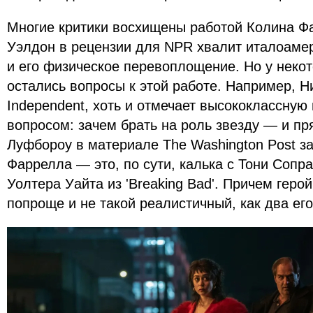
Многие критики восхищены работой Колина Ф
Уэлдон в рецензии для NPR хвалит италоамер
и его физическое перевоплощение. Но у неко
остались вопросы к этой работе. Например, Н
Independent, хоть и отмечает высококлассную
вопросом: зачем брать на роль звезду — и пр
Луфбороу в материале The Washington Post з
Фаррелла — это, по сути, калька с Тони Сопран
Уолтера Уайта из 'Breaking Bad'. Причем геро
попроще и не такой реалистичный, как два его