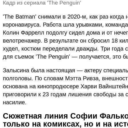
Кадр из сериала 'The Penguin'
'The Batman' снимали в 2020-м, как раз когда
коронавируса. Работа шла урывками, команда
Колин Фаррелл подолгу сидел дома и от нечег
велотренажер. В результате он сбросил 18 ки
худел, костюм переделали дважды. Три года с
для съемок 'The Penguin' — получается, это б
Залысина была настоящая — актеру специаль
полголовы. По словам Мэтта Ривза, внешност
основана на кинопродюсере Харви Вайнштейне
приговорили к 23 годам лишения свободы за 
насилие.
Сюжетная линия Софии Фалько
только на комиксах, но и на ис