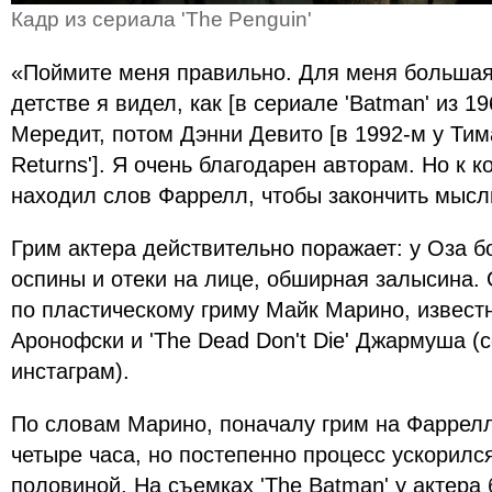
Кадр из сериала 'The Penguin'
«Поймите меня правильно. Для меня большая ч
детстве я видел, как [в сериале 'Batman' из 1
Мередит, потом Дэнни Девито [в 1992-м у Тим
Returns']. Я очень благодарен авторам. Но к 
находил слов Фаррелл, чтобы закончить мыс
Грим актера действительно поражает: у Оза 
оспины и отеки на лице, обширная залысина.
по пластическому гриму Майк Марино, известн
Аронофски и 'The Dead Don't Die' Джармуша (с
инстаграм).
По словам Марино, поначалу грим на Фаррел
четыре часа, но постепенно процесс ускорилс
половиной. На съемках 'The Batman' у актера 