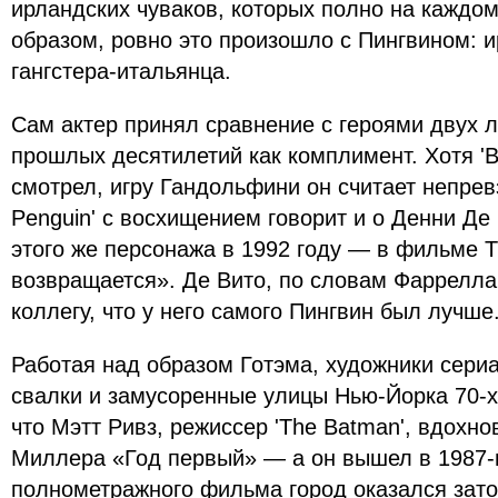
ирландских чуваков, которых полно на каждо
образом, ровно это произошло с Пингвином: 
гангстера-итальянца.
Сам актер принял сравнение с героями двух 
прошлых десятилетий как комплимент. Хотя 'Br
смотрел, игру Гандольфини он считает непрев
Penguin' с восхищением говорит и о Денни Де 
этого же персонажа в 1992 году — в фильме 
возвращается». Де Вито, по словам Фаррелла
коллегу, что у него самого Пингвин был лучше
Работая над образом Готэма, художники сери
свалки и замусоренные улицы Нью-Йорка 70-х 
что Мэтт Ривз, режиссер 'The Batman', вдохн
Миллера «Год первый» — а он вышел в 1987-м
полнометражного фильма город оказался зат