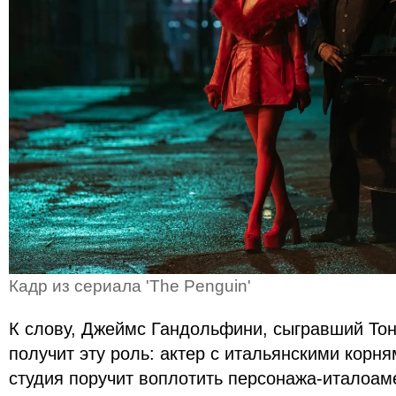
Кадр из сериала 'The Penguin'
К слову, Джеймс Гандольфини, сыгравший Тон
получит эту роль: актер с итальянскими корня
студия поручит воплотить персонажа-италоам