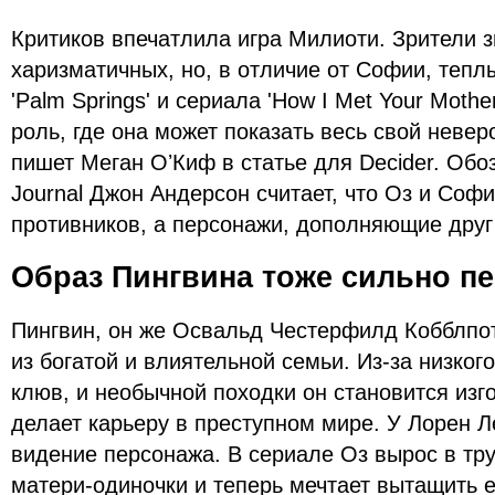
Критиков впечатлила игра Милиоти. Зрители з
харизматичных, но, в отличие от Софии, теп
'Palm Springs' и сериала 'How I Met Your Mothe
роль, где она может показать весь свой неве
пишет Меган ОʼКиф в статье для Decider. Обоз
Journal Джон Андерсон считает, что Оз и Соф
противников, а персонажи, дополняющие друг 
Образ Пингвина тоже сильно п
Пингвин, он же Освальд Честерфилд Кобблпот
из богатой и влиятельной семьи. Из-за низкого
клюв, и необычной походки он становится из
делает карьеру в преступном мире. У Лорен 
видение персонажа. В сериале Оз вырос в тр
матери-одиночки и теперь мечтает вытащить е