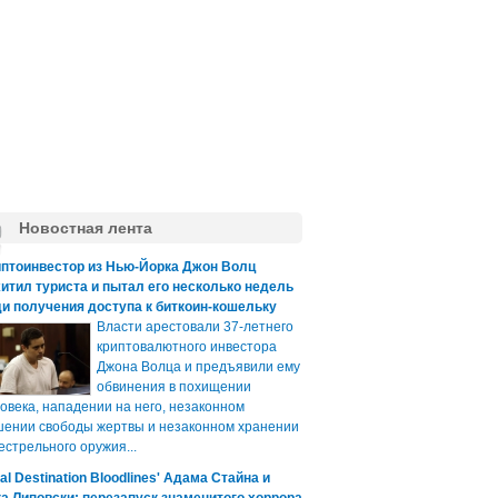
Новостная лента
иптоинвестор из Нью-Йорка Джон Волц
итил туриста и пытал его несколько недель
и получения доступа к биткоин-кошельку
Власти арестовали 37-летнего
криптовалютного инвестора
Джона Волца и предъявили ему
обвинения в похищении
овека, нападении на него, незаконном
ении свободы жертвы и незаконном хранении
естрельного оружия...
nal Destination Bloodlines' Адама Стайна и