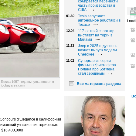
собирается перенести
часть производства в
США
01.30
Tesla запускает
автономное роботакси в
Loadi
Техасе
12.04
117-летний спорткар
выставят на торги в
Майами
11.23
Jeep в 2025 году вновь
начнет выпуск модели
Cherokee
11.02
Суперкар из серии
фильмов Кристофера
Нолана про Бэтмена
стал серийным
a Rossa 1957 года выпуска пошел с
Все материалы раздела
 nbcbayarea.com
Вс
 Concours d'Elegance в Калифорнии
нимавший участие в исторических
 $16,400,000!