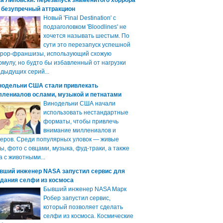
а Липовски: перезапуск знаменитого хоррора
 безупречный аттракцион
Новый 'Final Destination' с
подзаголовком 'Bloodlines' не
хочется называть шестым. По
сути это перезапуск успешной
ррор-франшизы, использующий схожую
мулу, но будто бы избавленный от нагрузки
дыдущих серий...
нодельни США стали привлекать
ллениалов ослами, музыкой и петнатами
Винодельни США начали
использовать нестандартные
форматы, чтобы привлечь
внимание миллениалов и
еров. Среди популярных уловок — живые
ы, фото с овцами, музыка, фуд-траки, а также
а с животными...
вший инженер NASA запустил сервис для
здания селфи из космоса
Бывший инженер NASA Марк
Робер запустил сервис,
который позволяет сделать
селфи из космоса. Космические