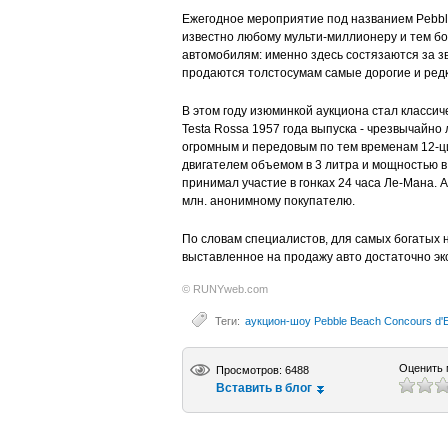
Ежегодное мероприятие под названием Pebbl
известно любому мульти-миллионеру и тем бо
автомобилям: именно здесь состязаются за зв
продаются толстосумам самые дорогие и ред
В этом году изюминкой аукциона стал классиче
Testa Rossa 1957 года выпуска - чрезвычайно 
огромным и передовым по тем временам 12-
двигателем объемом в 3 литра и мощностью в 
принимал участие в гонках 24 часа Ле-Мана. 
млн. анонимному покупателю.
По словам специалистов, для самых богатых н
выставленное на продажу авто достаточно экс
© RUNYweb.com
Теги:
аукцион-шоу Pebble Beach Concours d'
Оценить 
Просмотров: 6488
Вставить в блог