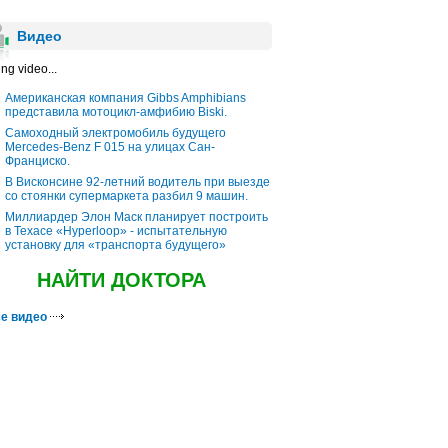
Видео
ng video...
Американская компания Gibbs Amphibians
представила мотоцикл-амфибию Biski.
Самоходный электромобиль будущего
Mercedes-Benz F 015 на улицах Сан-
Франциско.
В Висконсине 92-летний водитель при выезде
со стоянки супермаркета разбил 9 машин.
Миллиардер Элон Маск планирует построить
в Техасе «Hyperloop» - испытательную
установку для «транспорта будущего»
НАЙТИ ДОКТОРА
е видео