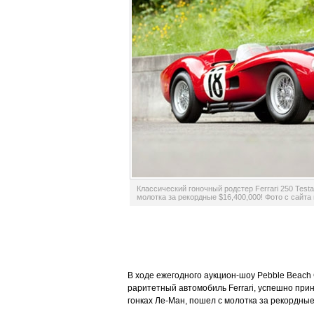
Классический гоночный родстер Ferrari 250 Test
молотка за рекордные $16,400,000! Фото с сайта
В ходе ежегодного аукцион-шоу Pebble Beach
раритетный автомобиль Ferrari, успешно при
гонках Ле-Ман, пошел с молотка за рекордные