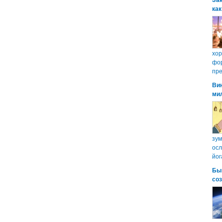
Зак
как
хо
фор
пре
Ви
ми
зум
осл
йог
Бы
со