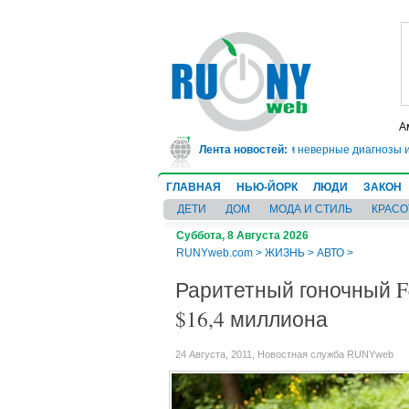
А
10 лет за мошенничество: он 20 лет ставил пациентам неверные диагнозы и 
Лента новостей:
ГЛАВНАЯ
НЬЮ-ЙОРК
ЛЮДИ
ЗАКОН
ДЕТИ
ДОМ
МОДА И СТИЛЬ
КРАСО
Суббота, 8 Августа 2026
RUNYweb.com
>
ЖИЗНЬ
>
АВТО
>
Раритетный гоночный Fe
$16,4 миллиона
24 Августа, 2011, Новостная служба RUNYweb