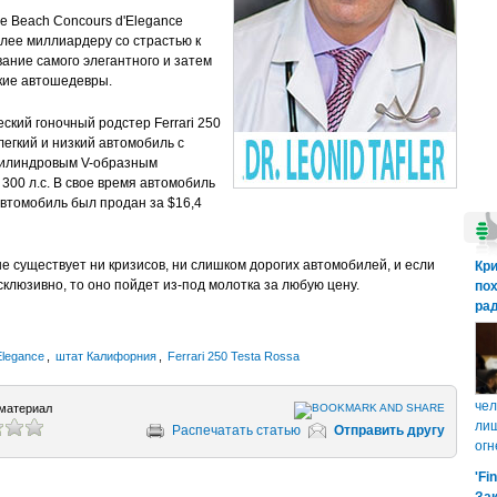
e Beach Concours d'Elegance
лее миллиардеру со страстью к
ание самого элегантного и затем
кие автошедевры.
ский гоночный родстер Ferrari 250
легкий и низкий автомобиль с
цилиндровым V-образным
300 л.с. В свое время автомобиль
Автомобиль был продан за $16,4
е существует ни кризисов, ни слишком дорогих автомобилей, и если
Кр
клюзивно, то оно пойдет из-под молотка за любую цену.
пох
рад
Elegance
,
штат Калифорния
,
Ferrari 250 Testa Rossa
чел
материал
лиш
Распечатать статью
Отправить другу
огн
'Fi