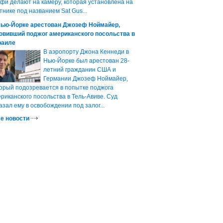
фи делают на камеру, которая установлена на
тнике под названием Sat Gus...
Нью-Йорке арестован Джозеф Ноймайер,
овивший поджог американского посольства в
раиле
В аэропорту Джона Кеннеди в
Нью-Йорке был арестован 28-
летний гражданин США и
Германии Джозеф Ноймайер,
орый подозревается в попытке поджога
риканского посольства в Тель-Авиве. Суд
азал ему в освобождении под залог...
е новости