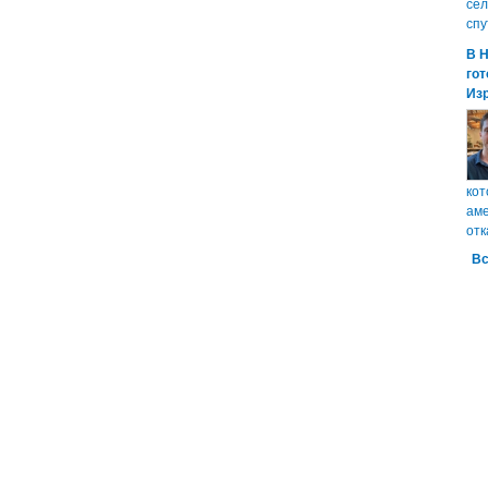
сел
спу
В 
гот
Из
кот
аме
отк
Вс