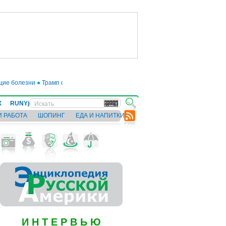
 болезни
●
Трамп отложил введение 50-процентных пошлин на товары из ЕС 
Х
RUNYjews
ВЕСТИ ИЗ УКРАИНЫ
И РАБОТА
ШОПИНГ
ЕДА И НАПИТКИ
И Н Т Е Р В Ь Ю