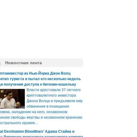
Новостная лента
иптоинвестор из Нью-Йорка Джон Волц
итил туриста и пытал его несколько недель
и получения доступа к биткоин-кошельку
Власти арестовали 37-летнего
криптовалютного инвестора
Джона Волца и предъявили ему
обвинения в похищении
овека, нападении на него, незаконном
ении свободы жертвы и незаконном хранении
естрельного оружия...
nal Destination Bloodlines' Адама Стайна и