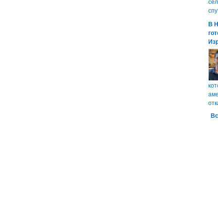
сел
спу
В 
гот
Из
кот
аме
отк
Вс