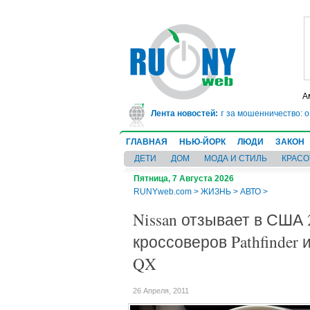
А
В Техасе врач-ревматолог сядет в тюрьму на 10 лет за мошенничество: он 
Лента новостей:
ГЛАВНАЯ
НЬЮ-ЙОРК
ЛЮДИ
ЗАКОН
ДЕТИ
ДОМ
МОДА И СТИЛЬ
КРАСО
Пятница, 7 Августа 2026
RUNYweb.com
>
ЖИЗНЬ
>
АВТО
>
Nissan отзывает в США 
кроссоверов Pathfinder и
QX
26 Апреля, 2011