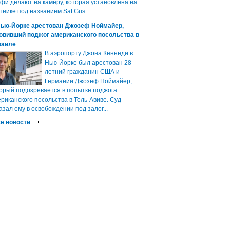
фи делают на камеру, которая установлена на
тнике под названием Sat Gus...
Нью-Йорке арестован Джозеф Ноймайер,
овивший поджог американского посольства в
раиле
В аэропорту Джона Кеннеди в
Нью-Йорке был арестован 28-
летний гражданин США и
Германии Джозеф Ноймайер,
орый подозревается в попытке поджога
риканского посольства в Тель-Авиве. Суд
азал ему в освобождении под залог...
е новости