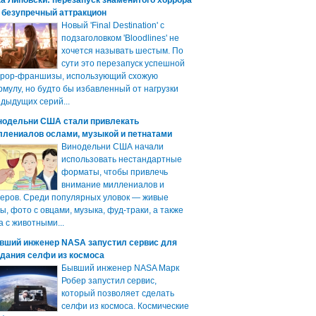
а Липовски: перезапуск знаменитого хоррора
 безупречный аттракцион
Новый 'Final Destination' с
подзаголовком 'Bloodlines' не
хочется называть шестым. По
сути это перезапуск успешной
ррор-франшизы, использующий схожую
мулу, но будто бы избавленный от нагрузки
дыдущих серий...
нодельни США стали привлекать
ллениалов ослами, музыкой и петнатами
Винодельни США начали
использовать нестандартные
форматы, чтобы привлечь
внимание миллениалов и
еров. Среди популярных уловок — живые
ы, фото с овцами, музыка, фуд-траки, а также
а с животными...
вший инженер NASA запустил сервис для
здания селфи из космоса
Бывший инженер NASA Марк
Робер запустил сервис,
который позволяет сделать
селфи из космоса. Космические