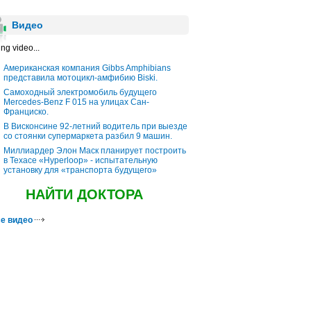
Видео
ng video...
Американская компания Gibbs Amphibians
представила мотоцикл-амфибию Biski.
Самоходный электромобиль будущего
Mercedes-Benz F 015 на улицах Сан-
Франциско.
В Висконсине 92-летний водитель при выезде
со стоянки супермаркета разбил 9 машин.
Миллиардер Элон Маск планирует построить
в Техасе «Hyperloop» - испытательную
установку для «транспорта будущего»
НАЙТИ ДОКТОРА
е видео