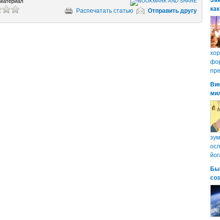
Зак
материал
как
Распечатать статью
Отправить другу
хо
фор
пре
Ви
ми
зум
осл
йог
Бы
со