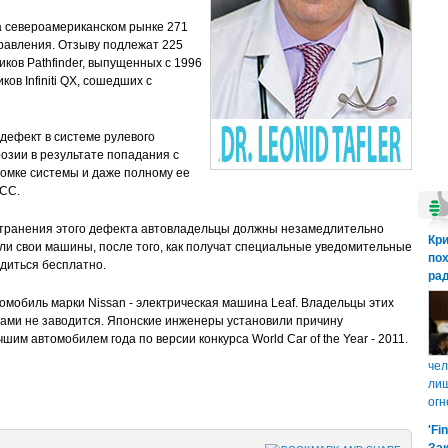
на североамериканском рынке 271
равления. Отзыву подлежат 225
ков Pathfinder, выпущенных с 1996
ков Infiniti QX, сошедших с
дефект в системе рулевого
озии в результате попадания с
ломке системы и даже полному ее
АСС.
устранения этого дефекта автовладельцы должны незамедлительно
Кр
ели свои машины, после того, как получат специальные уведомительные
пох
одиться бесплатно.
рад
омобиль марки Nissan - электрическая машина Leaf. Владельцы этих
ами не заводится. Японские инженеры установили причину
шим автомобилем года по версии конкурса World Car of the Year - 2011.
чел
лиш
огн
'Fi