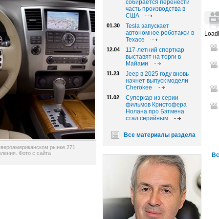
собирается перенести
часть производства в
США
01.30
Tesla запускает
автономное роботакси в
Loadi
Техасе
12.04
117-летний спорткар
выставят на торги в
Майами
11.23
Jeep в 2025 году вновь
начнет выпуск модели
Cherokee
11.02
Суперкар из серии
фильмов Кристофера
Нолана про Бэтмена
стал серийным
Все материалы раздела
североамериканском рынке 271
ления. Фото с сайта
Вс