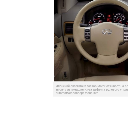
Японский автогигант Nissan Motor отзывает на 
тысячу автомашин из-за дефекта рулевого управ
automotivesconcept-focus.info