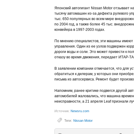
Японский автогигант Nissan Motor отзывает 
тысячу автомашин из-за дефекта рулевого уп
тыс. 650 популярных во всем мире внедорожни
по 2004 год, а также более 45 тыс. внедорожни
конвейера в 1997-2003 годах.
По мнению специалистов, эти машины имеют 
управления. Один из ее узлов подвержен корр
дороги воды и соли. Это может привести к по
отказу во время движения, передает ИТАР-Т
В заявлении компании отмечается, что для 
обратиться к дилерам, у которых они приобр
письма из автосервиса. Ремонт будет произв
Напомним, ранее критике подвегся другой авт
автомобилей жаловались, что машина времен
неисправности, а 21 апреля Leaf признали луч
Источник:
Newsru.com
Теги:
Nissan Motor