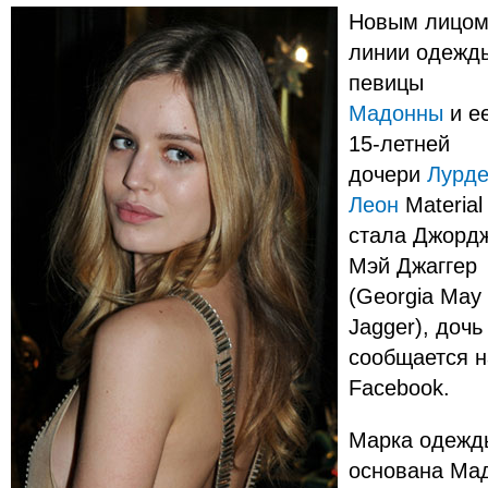
Новым лицо
линии одежд
певицы
Мадонны
и е
15-летней
дочери
Лурде
Леон
Material 
стала Джорд
Мэй Джаггер
(Georgia May
Jagger), доч
сообщаетcя н
Facebook.
Марка одежды
основана Мад