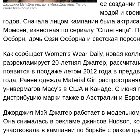
ее создании 
Джорджия Мэй Джаггер, дочь Мика Джаггера. Фото с
сайта teenvogue.com
модой и свои
годов. Сначала лицом кампании была актриса
Момсен, известная по сериалу "Сплетница". 
Осборн, дочь Оззи Осборна и светская персон
Как сообщает Women's Wear Daily, новая колл
разрекламирует 20-летняя Джаггер, рассчитан
появится в продаже летом 2012 года в предд
года. Ранее одежда Material Girl распространя
универмагов Macy's в США и Канаде. С июня 
дистрибуцию марки также в Австралии и Евро
Джорджия Мэй Джаггер работает в модельном
Она снималась в рекламе джинсов Hudson, ко
участвовала в кампании по борьбе с раком гр