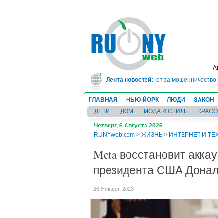
А
В Техасе врач-ревматолог сядет в тюрьму на 10 лет за мошенничество: о
Лента новостей:
ГЛАВНАЯ
НЬЮ-ЙОРК
ЛЮДИ
ЗАКОН
ДЕТИ
ДОМ
МОДА И СТИЛЬ
КРАСО
Четверг, 6 Августа 2026
RUNYweb.com
>
ЖИЗНЬ
>
ИНТЕРНЕТ И ТЕ
Meta восстановит акка
президента США Донал
26 Января, 2023