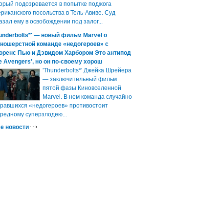
орый подозревается в попытке поджога
риканского посольства в Тель-Авиве. Суд
азал ему в освобождении под залог...
underbolts*' — новый фильм Marvel о
зношерстной команде «недогероев» с
оренс Пью и Дэвидом Харбором Это антипод
e Avengers', но он по-своему хорош
'Thunderbolts*' Джейка Шрейера
— заключительный фильм
пятой фазы Киновселенной
Marvel. В нем команда случайно
равшихся «недогероев» противостоит
редному суперзлодею...
е новости