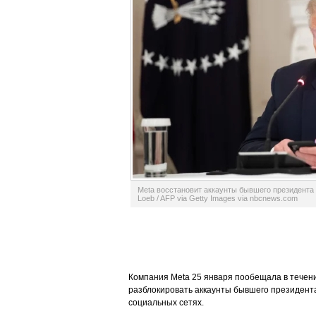
Meta восстановит аккаунты бывшего президента
Loeb / AFP via Getty Images via nbcnews.com
Компания Meta 25 января пообещала в течен
разблокировать аккаунты бывшего президент
социальных сетях.