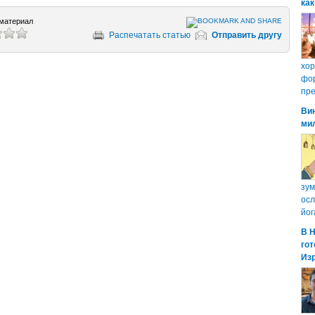
как
материал
Распечатать статью
Отправить другу
хо
фор
пре
Ви
ми
зум
осл
йог
В 
гот
Из