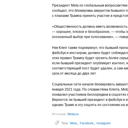
Президент Meta по глобальным вопросам Ник 
сообщил, что блокировка аккаунтов бывшего 
с планами Трампа принять участие в предсто
«Общественность должна иметь возможность 
— хорошее, плохое и безобразное, — чтобы о
осознанный выбор при голосовании», — говор
Ник Клегг также подчеркнул, что бывший през
фейсбук и инстаграм, должен будет соблюдат
этих правил Трампу будет грозить более серь
если бывший президент опубликует контент, 
соответствующий пост будет удален, а сам ак
срок от месяца до двух лет.
Социальные сети начали блокировать аккаун
января 2021 года. По словам Ника Клегга, Me
похвалил участников беспорядков в соцсетях 
Вернется ли бывший президент в фейсбук и ин
однако Трамп в эту соцсеть по состоянию на 
Источник:
Meduza
Теги:
Meta
,
Facebook
,
Instagram