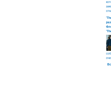
кот
аме
отк
'Th
ра
Фл
'Th
соб
оче
Вс