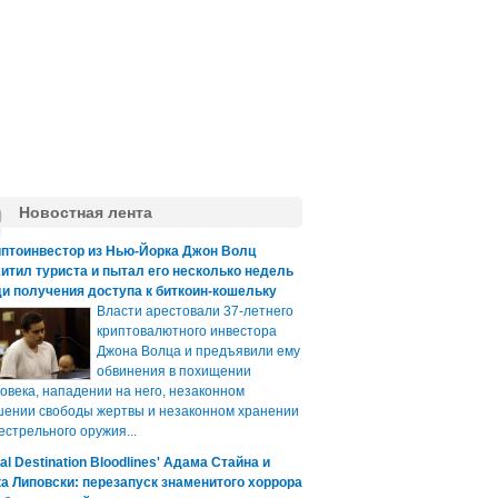
Новостная лента
иптоинвестор из Нью-Йорка Джон Волц
итил туриста и пытал его несколько недель
и получения доступа к биткоин-кошельку
Власти арестовали 37-летнего
криптовалютного инвестора
Джона Волца и предъявили ему
обвинения в похищении
овека, нападении на него, незаконном
ении свободы жертвы и незаконном хранении
естрельного оружия...
nal Destination Bloodlines' Адама Стайна и
а Липовски: перезапуск знаменитого хоррора