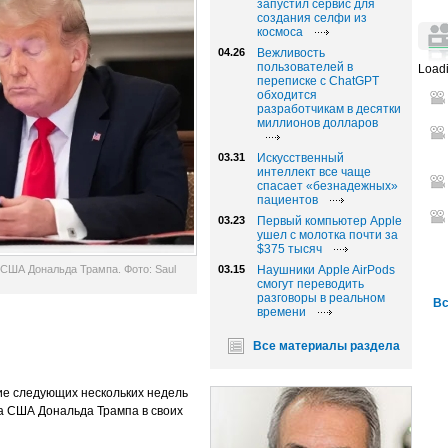
запустил сервис для
создания селфи из
космоса
04.26
Вежливость
пользователей в
Loadi
переписке с ChatGPT
обходится
разработчикам в десятки
миллионов долларов
03.31
Искусственный
интеллект все чаще
спасает «безнадежных»
пациентов
03.23
Первый компьютер Apple
ушел с молотка почти за
$375 тысяч
 США Дональда Трампа. Фото: Saul
03.15
Наушники Apple AirPods
смогут переводить
разговоры в реальном
Вс
времени
Все материалы раздела
ие следующих нескольких недель
а США Дональда Трампа в своих