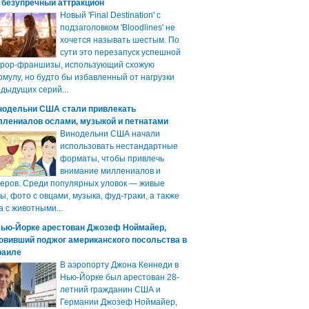
 безупречный аттракцион
Новый 'Final Destination' с
подзаголовком 'Bloodlines' не
хочется называть шестым. По
сути это перезапуск успешной
ррор-франшизы, использующий схожую
мулу, но будто бы избавленный от нагрузки
дыдущих серий...
нодельни США стали привлекать
ллениалов ослами, музыкой и петнатами
Винодельни США начали
использовать нестандартные
форматы, чтобы привлечь
внимание миллениалов и
еров. Среди популярных уловок — живые
ы, фото с овцами, музыка, фуд-траки, а также
а с животными...
Нью-Йорке арестован Джозеф Ноймайер,
овивший поджог американского посольства в
раиле
В аэропорту Джона Кеннеди в
Нью-Йорке был арестован 28-
летний гражданин США и
Германии Джозеф Ноймайер,