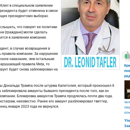
Клегг в специальном заявлении
президента будет отменена в связи
ящих президентских выборах.
слышать, что говорят ее политики
ни [граждане] могли сделать
ится в заявлении компании.
идент, в случае возвращения в
ь правила компании. За нарушение
езное наказание, чем остальным:
нарушающий правила Meta, то
Кр
каунт будет снова заблокирован на
пох
рад
ты Дональда Трампа после штурма Капитолия, который произошел 6
ta заблокировала аккаунты бывшего президента после того, как он
компании. Блокировка аккаунтов Трампа продлилась почти два года.
стаграм, неизвестно. Ранее его аккаунт разблокировал твиттер,
чел
конец января 2023 года не вернулся.
лиш
огн
'Fi
Зак