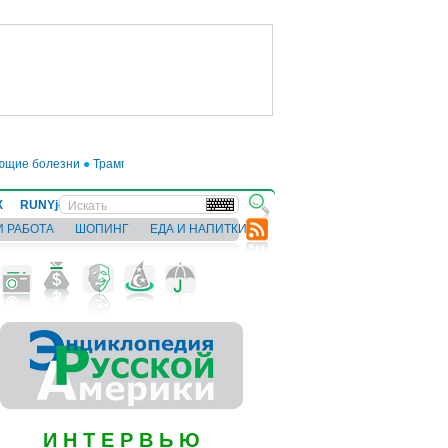
ие болезни
●
Трамп отложил введение 50-процентных пошлин на товары из Е
Х
RUNYjews
ВЕСТИ ИЗ УКРАИНЫ
И РАБОТА
ШОПИНГ
ЕДА И НАПИТКИ
И Н Т Е Р В Ь Ю