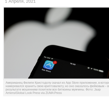
1 Апреля, 2021
Американец Филипе Кристодолу скачал из App Store приложение, в котор
намеревался хранить свою криптовалюту, но оно оказалось фейковым – в
результате мошенники похитили все биткоины мужчины. Фото: Jaap
Arriens/Global Look Press via ZUMA Press