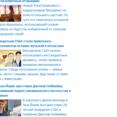
 безупречный аттракцион
Новый 'Final Destination' с
подзаголовком 'Bloodlines' не
хочется называть шестым. По
сути это перезапуск успешной
ррор-франшизы, использующий схожую
мулу, но будто бы избавленный от нагрузки
дыдущих серий...
нодельни США стали привлекать
ллениалов ослами, музыкой и петнатами
Винодельни США начали
использовать нестандартные
форматы, чтобы привлечь
внимание миллениалов и
еров. Среди популярных уловок — живые
ы, фото с овцами, музыка, фуд-траки, а также
а с животными...
Нью-Йорке арестован Джозеф Ноймайер,
овивший поджог американского посольства в
раиле
В аэропорту Джона Кеннеди в
Нью-Йорке был арестован 28-
летний гражданин США и
Германии Джозеф Ноймайер,