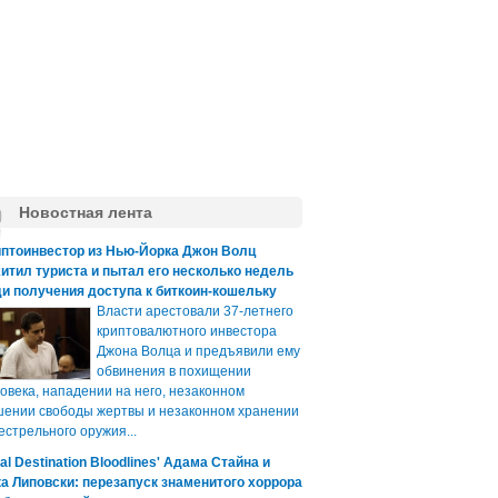
Новостная лента
иптоинвестор из Нью-Йорка Джон Волц
итил туриста и пытал его несколько недель
и получения доступа к биткоин-кошельку
Власти арестовали 37-летнего
криптовалютного инвестора
Джона Волца и предъявили ему
обвинения в похищении
овека, нападении на него, незаконном
ении свободы жертвы и незаконном хранении
естрельного оружия...
nal Destination Bloodlines' Адама Стайна и
а Липовски: перезапуск знаменитого хоррора