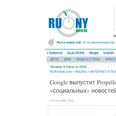
А
В Техасе врач-ревматолог сядет в тюрьму на 10 лет за мошенничество: он
Лента новостей:
ГЛАВНАЯ
НЬЮ-ЙОРК
ЛЮДИ
ЗАКОН
ДЕТИ
ДОМ
МОДА И СТИЛЬ
КРАСО
Четверг, 6 Августа 2026
RUNYweb.com
>
ЖИЗНЬ
>
ИНТЕРНЕТ И ТЕ
Google выпустит Propelle
«социальных» новосте
16 Сентября, 2011