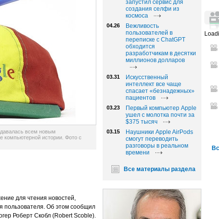
запустил сервис для
создания селфи из
космоса
04.26
Вежливость
пользователей в
Loadi
переписке с ChatGPT
обходится
разработчикам в десятки
миллионов долларов
03.31
Искусственный
интеллект все чаще
спасает «безнадежных»
пациентов
03.23
Первый компьютер Apple
ушел с молотка почти за
$375 тысяч
выдавалась всем новым
03.15
Наушники Apple AirPods
ее компьютерной истории. Фото с
смогут переводить
разговоры в реальном
Вс
времени
Все материалы раздела
ение для чтения новостей,
ья пользователя. Об этом сообщил
гер Роберт Скобл (Robert Scoble).