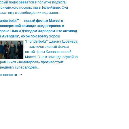
орый подозревается в попытке поджога
риканского посольства в Тель-Авиве. Суд
азал ему в освобождении под залог...
underbolts*' — новый фильм Marvel о
зношерстной команде «недогероев» с
оренс Пью и Дэвидом Харбором Это антипод
e Avengers', но он по-своему хорош
'Thunderbolts*' Джейка Шрейера
— заключительный фильм
пятой фазы Киновселенной
Marvel. В нем команда случайно
равшихся «недогероев» противостоит
редному суперзлодею...
е новости