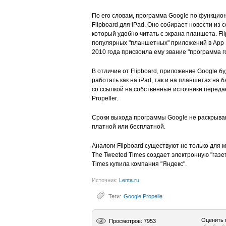
По его словам, программа Google по функцио
Flipboard для iPad. Оно собирает новости из 
который удобно читать с экрана планшета. Fl
популярных "планшетных" приложений в App S
2010 года присвоила ему звание "программа г
В отличие от Flipboard, приложение Google 
работать как на iPad, так и на планшетах на баз
со ссылкой на собственные источники передае
Propeller.
Сроки выхода программы Google не раскрываю
платной или бесплатной.
Аналоги Flipboard существуют не только для 
The Tweeted Times создает электронную "газет
Times купила компания "Яндекс".
Источник:
Lenta.ru
Теги:
Google Propelle
Оценить 
Просмотров: 7953