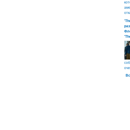
кот
аме
отк
'Th
ра
Фл
'Th
соб
оче
Вс