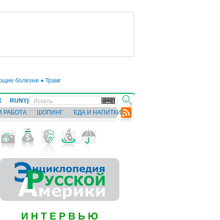
ие болезни
●
Трамп отложил введение 50-процентных пошлин на товары из Е
Х
RUNYjews
ВЕСТИ ИЗ УКРАИНЫ
И РАБОТА
ШОПИНГ
ЕДА И НАПИТКИ
И Н Т Е Р В Ь Ю