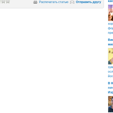
как
Распечатать статью
Отправить другу
хо
фор
пре
Ви
ми
зум
осл
йог
В 
гот
Из