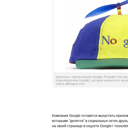
Шапочка с пропеллером Noogler Propeller Hat (
пользователям Google), которая хранится в муз
сайта allthingsd.com
Компания Google готовится выпустить прилож
которыми "делятся" в социальных сетях друз
на своей странице в соцсети Google+ технобло