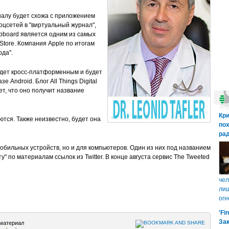
налу будет схожа с приложением
соцсетей в "виртуальный журнал",
ipboard является одним из самых
tore. Компания Apple по итогам
ода".
будет кросс-платформенным и будет
е Android. Блог All Things Digital
т, что оно получит название
Кр
тся. Также неизвестно, будет она
пох
рад
мобильных устройств, но и для компьютеров. Один из них под названием
у" по материалам ссылок из Twitter. В конце августа сервис The Tweeted
чел
лиш
огн
'Fi
Зак
материал