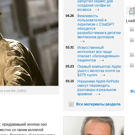
запустил сервис для
создания селфи из
космоса
04.26
Вежливость
пользователей в
Loadi
переписке с ChatGPT
обходится
разработчикам в десятки
миллионов долларов
03.31
Искусственный
интеллект все чаще
спасает «безнадежных»
пациентов
03.23
Первый компьютер Apple
ушел с молотка почти за
$375 тысяч
03.15
Наушники Apple AirPods
смогут переводить
разговоры в реальном
he Lost Ark (1981)
Вс
времени
Все материалы раздела
г, придумавший эпопею про
естно со своим коллегой