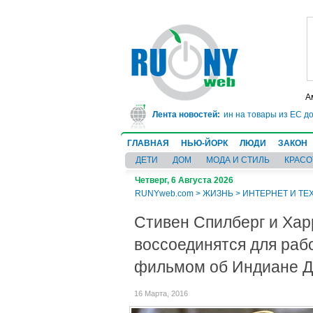
А
зни
●
Трамп отложил введение 50-процентных пошлин на товары из ЕС до ию
Лента новостей:
ГЛАВНАЯ
НЬЮ-ЙОРК
ЛЮДИ
ЗАКОН
ДЕТИ
ДОМ
МОДА И СТИЛЬ
КРАСО
Четверг, 6 Августа 2026
RUNYweb.com
>
ЖИЗНЬ
>
ИНТЕРНЕТ И ТЕ
Стивен Спилберг и Ха
воссоединятся для раб
фильмом об Индиане 
16 Марта, 2016