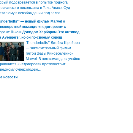
орый подозревается в попытке поджога
риканского посольства в Тель-Авиве. Суд
азал ему в освобождении под залог...
underbolts*' — новый фильм Marvel о
зношерстной команде «недогероев» с
оренс Пью и Дэвидом Харбором Это антипод
e Avengers', но он по-своему хорош
'Thunderbolts*' Джейка Шрейера
— заключительный фильм
пятой фазы Киновселенной
Marvel. В нем команда случайно
равшихся «недогероев» противостоит
редному суперзлодею...
е новости