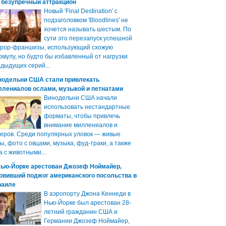
 безупречный аттракцион
Новый 'Final Destination' с
подзаголовком 'Bloodlines' не
хочется называть шестым. По
сути это перезапуск успешной
ррор-франшизы, использующий схожую
мулу, но будто бы избавленный от нагрузки
дыдущих серий...
нодельни США стали привлекать
ллениалов ослами, музыкой и петнатами
Винодельни США начали
использовать нестандартные
форматы, чтобы привлечь
внимание миллениалов и
еров. Среди популярных уловок — живые
ы, фото с овцами, музыка, фуд-траки, а также
а с животными...
Нью-Йорке арестован Джозеф Ноймайер,
овивший поджог американского посольства в
раиле
В аэропорту Джона Кеннеди в
Нью-Йорке был арестован 28-
летний гражданин США и
Германии Джозеф Ноймайер,