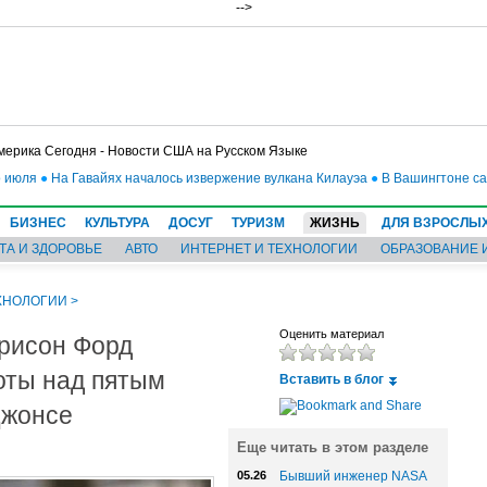
-->
мерика Сегодня - Новости США на Русском Языке
ля
●
На Гавайях началось извержение вулкана Килауэа
●
В Вашингтоне самоле
БИЗНЕС
КУЛЬТУРА
ДОСУГ
ТУРИЗМ
ЖИЗНЬ
ДЛЯ ВЗРОСЛЫ
ТА И ЗДОРОВЬЕ
АВТО
ИНТЕРНЕТ И ТЕХНОЛОГИИ
ОБРАЗОВАНИЕ 
ХНОЛОГИИ
>
ррисон Форд
Оценить материал
оты над пятым
Вставить в блог
Джонсе
Еще читать в этом разделе
05.26
Бывший инженер NASA