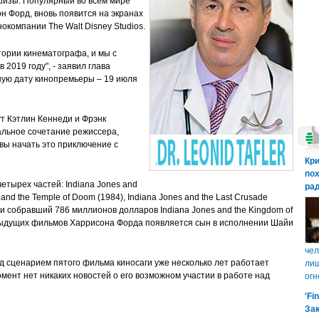
шизы. Популярный во всем мире
он Форд, вновь появится на экранах
нокомпании The Walt Disney Studios.
тории кинематографа, и мы с
2019 году", - заявил глава
ную дату кинопремьеры – 19 июля
т Кэтлин Кеннеди и Фрэнк
альное сочетание режиссера,
вы начать это приключение с
Кр
пох
етырех частей: Indiana Jones and
рад
es and the Temple of Doom (1984), Indiana Jones and the Last Crusade
 и собравший 786 миллионов долларов Indiana Jones and the Kingdom of
 предыдущих фильмов Харрисона Форда появляется сын в исполнении Шайи
чел
ад сценарием пятого фильма киносаги уже несколько лет работает
лиш
мент нет никаких новостей о его возможном участии в работе над
огн
'Fi
Зак