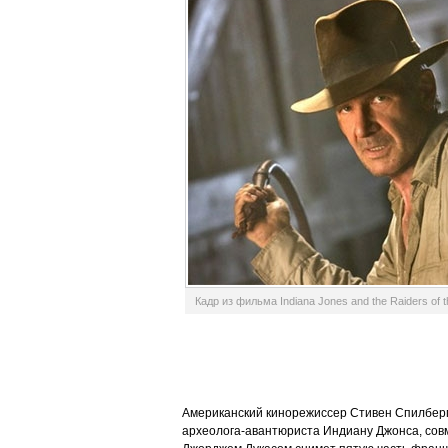
Кадр из фильма Indiana Jones and the Raiders of t
Американский кинорежиссер Стивен Спилбер
археолога-авантюриста Индиану Джонса, совм