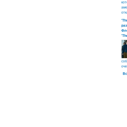
кот
аме
отк
'Th
ра
Фл
'Th
соб
оче
Вс