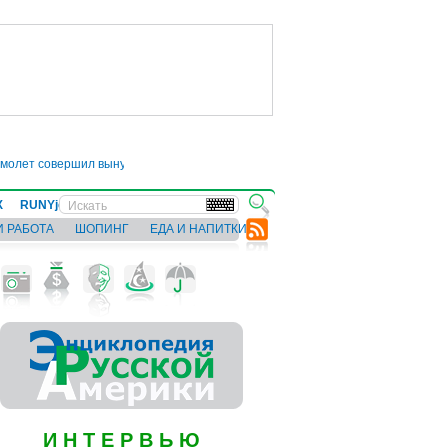
т совершил вынужденную посадку из-за попытки буйного пассажира открыть
Х
RUNYjews
ВЕСТИ ИЗ УКРАИНЫ
И РАБОТА
ШОПИНГ
ЕДА И НАПИТКИ
И Н Т Е Р В Ь Ю