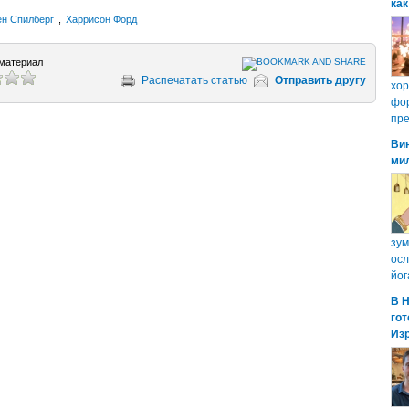
как
ен Спилберг
,
Харрисон Форд
материал
Распечатать статью
Отправить другу
хо
фор
пре
Ви
ми
зум
осл
йог
В 
гот
Из