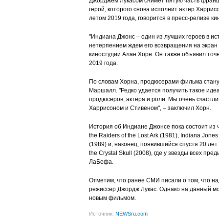
Джорджем Лукасом снимет пятую часть фран
герой, которого снова исполнит актер Харрис
летом 2019 года, говорится в пресс-релизе ки
"Индиана Джонс – один из лучших героев в ис
нетерпением ждем его возвращения на экран в 
киностудии Алан Хорн. Он также объявил точ
2019 года.
По словам Хорна, продюсерами фильма стану
Маршалл. "Редко удается получить такое иде
продюсеров, актера и роли. Мы очень счастли
Харрисоном и Стивеном", – заключил Хорн.
История об Индиане Джонсе пока состоит из ч
the Raiders of the Lost Ark (1981), Indiana Jon
(1989) и, наконец, появившийся спустя 20 лет
the Crystal Skull (2008), где у звезды всех
ЛаБефа.
Отметим, что ранее СМИ писали о том, что н
режиссер Джордж Лукас. Однако на данный мо
новым фильмом.
Источник:
NEWSru.com