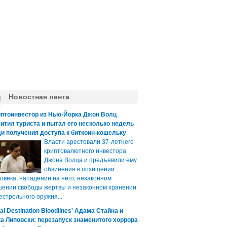
Новостная лента
иптоинвестор из Нью-Йорка Джон Волц
итил туриста и пытал его несколько недель
и получения доступа к биткоин-кошельку
Власти арестовали 37-летнего
криптовалютного инвестора
Джона Волца и предъявили ему
обвинения в похищении
овека, нападении на него, незаконном
ении свободы жертвы и незаконном хранении
естрельного оружия...
nal Destination Bloodlines' Адама Стайна и
а Липовски: перезапуск знаменитого хоррора