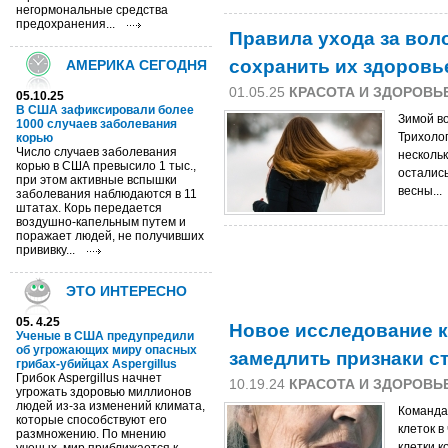
негормональные средства
предохранения...
Правила ухода за вол
сохранить их здоровь
АМЕРИКА СЕГОДНЯ
01.05.25
КРАСОТА И ЗДОРОВЬ
05.10.25
В США зафиксировали более
Зимой в
1000 случаев заболевания
Трихолог
корью
Число случаев заболевания
несколь
корью в США превысило 1 тыс.,
осталис
при этом активные вспышки
весны...
заболевания наблюдаются в 11
штатах. Корь передается
воздушно-капельным путем и
поражает людей, не получивших
прививку...
ЭТО ИНТЕРЕСНО
05. 4.25
Новое исследование 
Ученые в США предупредили
об угрожающих миру опасных
замедлить признаки с
грибах-убийцах Aspergillus
Грибок Aspergillus начнет
10.19.24
КРАСОТА И ЗДОРОВЬ
угрожать здоровью миллионов
людей из-за изменений климата,
Команда 
которые способствуют его
клеток в
размножению. По мнению
клетки к