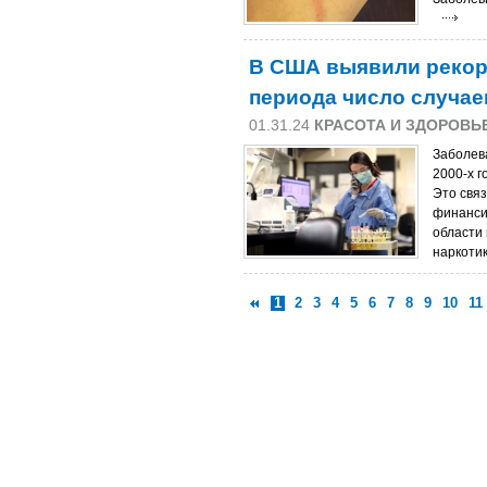
В США выявили рекор
периода число случа
01.31.24
КРАСОТА И ЗДОРОВЬ
Заболев
2000-х г
Это свя
финанси
области
наркотик
1
2
3
4
5
6
7
8
9
10
11