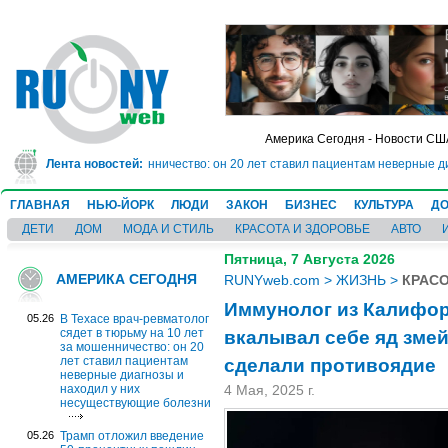
Америка Сегодня - Новости СШ
у на 10 лет за мошенничество: он 20 лет ставил пациентам неверные диагно
Лента новостей:
ГЛАВНАЯ
НЬЮ-ЙОРК
ЛЮДИ
ЗАКОН
БИЗНЕС
КУЛЬТУРА
ДО
ДЕТИ
ДОМ
МОДА И СТИЛЬ
КРАСОТА И ЗДОРОВЬЕ
АВТО
Пятница, 7 Августа 2026
АМЕРИКА СЕГОДНЯ
RUNYweb.com
>
ЖИЗНЬ
>
КРАСО
Иммунолог из Калифорн
05.26
В Техасе врач-ревматолог
вкалывал себе яд змей
сядет в тюрьму на 10 лет
за мошенничество: он 20
сделали противоядие
лет ставил пациентам
неверные диагнозы и
находил у них
4 Мая, 2025 г.
несуществующие болезни
05.26
Трамп отложил введение