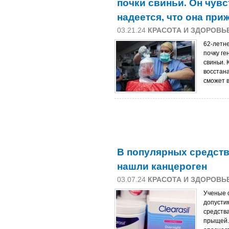
почки свиньи. Он чувс
надеется, что она при
03.21.24
КРАСОТА И ЗДОРОВЬ
62-летн
почку г
свиньи. 
восстан
сможет в
В популярных средст
нашли канцероген
03.07.24
КРАСОТА И ЗДОРОВЬ
Ученые 
допусти
средства
прыщей.