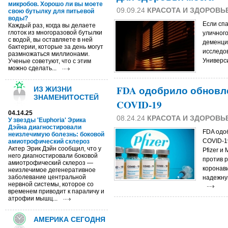
микробов. Хорошо ли вы моете
09.09.24
КРАСОТА И ЗДОРОВЬ
свою бутылку для питьевой
воды?
Если спа
Каждый раз, когда вы делаете
глоток из многоразовой бутылки
уличного
с водой, вы оставляете в ней
деменци
бактерии, которые за день могут
исследо
размножаться миллионами.
Универси
Ученые советуют, что с этим
можно сделать...
FDA одобрило обновл
ИЗ ЖИЗНИ
ЗНАМЕНИТОСТЕЙ
COVID-19
04.14.25
08.24.24
КРАСОТА И ЗДОРОВЬ
У звезды 'Euphoria' Эрика
Дэйна диагностировали
FDA одо
неизлечимую болезнь: боковой
COVID-1
амиотрофический склероз
Актер Эрик Дэйн сообщил, что у
Pfizer 
него диагностировали боковой
против 
амиотрофический склероз —
коронав
неизлечимое дегенеративное
заболевание центральной
надежну
нервной системы, которое со
временем приводит к параличу и
атрофии мышц...
АМЕРИКА СЕГОДНЯ