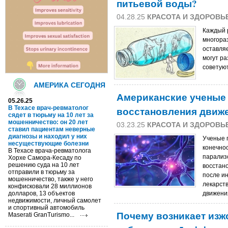
питьевой воды?
04.28.25
КРАСОТА И ЗДОРОВЬ
Каждый р
многораз
оставляе
могут р
советуют
АМЕРИКА СЕГОДНЯ
Американские ученые 
05.26.25
В Техасе врач-ревматолог
восстановления движе
сядет в тюрьму на 10 лет за
мошенничество: он 20 лет
03.23.25
КРАСОТА И ЗДОРОВЬ
ставил пациентам неверные
диагнозы и находил у них
Ученые 
несуществующие болезни
конечно
В Техасе врача-ревматолога
парализ
Хорхе Самора-Кесаду по
решению суда на 10 лет
восстан
отправили в тюрьму за
после и
мошенничество, также у него
лекарств
конфисковали 28 миллионов
долларов, 13 объектов
движени
недвижимости, личный самолет
и спортивный автомобиль
Почему возникает изжо
Maserati GranTurismo...