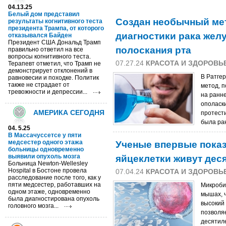
04.13.25
Белый дом представил
Создан необычный ме
результаты когнитивного теста
президента Трампа, от которого
диагностики рака жел
отказывался Байден
Президент США Дональд Трамп
полоскания рта
правильно ответил на все
вопросы когнитивного теста.
07.27.24
КРАСОТА И ЗДОРОВЬ
Терапевт отметил, что Трамп не
демонстрирует отклонений в
В Ратге
равновесии и походке. Политик
также не страдает от
метод, 
тревожности и депрессии...
на ранн
ополаски
АМЕРИКА СЕГОДНЯ
протест
была ра
04. 5.25
В Массачуссетсе у пяти
Ученые впервые показ
медсестер одного этажа
больницы одновременно
яйцеклетки живут дес
выявили опухоль мозга
Больница Newton-Wellesley
Hospital в Бостоне провела
07.04.24
КРАСОТА И ЗДОРОВЬ
расследование после того, как у
пяти медсестер, работавших на
Микроби
одном этаже, одновременно
мышах, 
была диагностирована опухоль
высокий
головного мозга...
позволяе
десятил