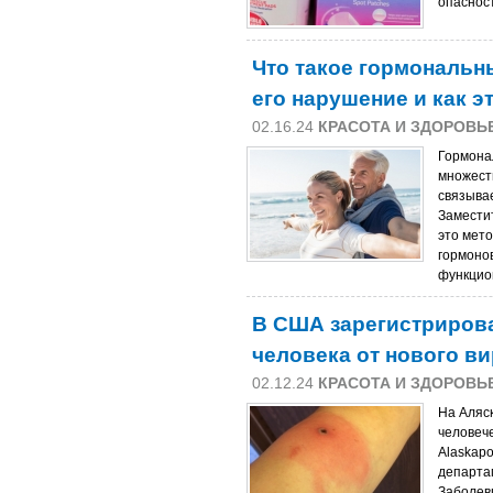
опасност
Что такое гормональны
его нарушение и как э
02.16.24
КРАСОТА И ЗДОРОВЬ
Гормона
множест
связыва
Замести
это мет
гормоно
функцио
В США зарегистриров
человека от нового ви
02.12.24
КРАСОТА И ЗДОРОВЬ
На Аляс
человече
Alaskap
департа
Заболевш