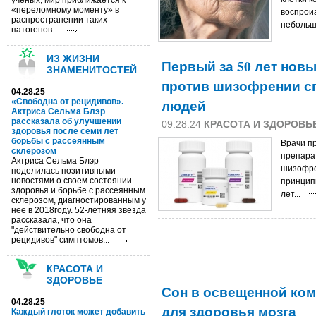
ученых, мир приближается к
«переломному моменту» в
воспрои
распространении таких
небольш
патогенов...
ИЗ ЖИЗНИ
Первый за 50 лет новы
ЗНАМЕНИТОСТЕЙ
против шизофрении с
04.28.25
людей
«Свободна от рецидивов».
Актриса Сельма Блэр
рассказала об улучшении
09.28.24
КРАСОТА И ЗДОРОВЬ
здоровья после семи лет
борьбы с рассеянным
Врачи п
склерозом
препара
Актриса Сельма Блэр
шизофре
поделилась позитивными
новостями о своем состоянии
принцип
здоровья и борьбе с рассеянным
лет...
склерозом, диагностированным у
нее в 2018году. 52-летняя звезда
рассказала, что она
"действительно свободна от
рецидивов" симптомов...
КРАСОТА И
ЗДОРОВЬЕ
Сон в освещенной ком
04.28.25
для здоровья мозга
Каждый глоток может добавить