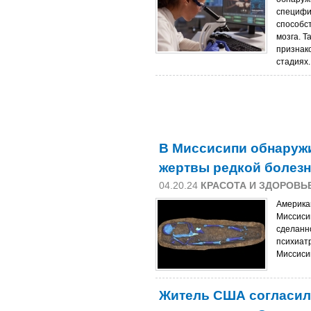
специфи
способс
мозга. Т
признак
стадиях.
В Миссисипи обнаруж
жертвы редкой болезн
04.20.24
КРАСОТА И ЗДОРОВЬ
Америка
Миссиси
сделанн
психиат
Миссисип
Житель США согласил