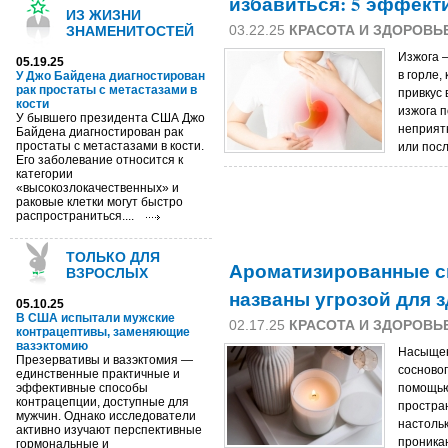
избавиться: 5 эффект
ИЗ ЖИЗНИ
03.22.25
КРАСОТА И ЗДОРОВЬ
ЗНАМЕНИТОСТЕЙ
Изжога —
05.19.25
в горле,
У Джо Байдена диагностирован
рак простаты с метастазами в
привкус 
кости
изжога п
У бывшего президента США Джо
неприят
Байдена диагностирован рак
простаты с метастазами в кости.
или посл
Его заболевание относится к
категории
«высокозлокачественных» и
раковые клетки могут быстро
распространиться....
ТОЛЬКО ДЛЯ
Ароматизированные с
ВЗРОСЛЫХ
названы угрозой для 
05.10.25
В США испытали мужские
02.17.25
КРАСОТА И ЗДОРОВЬ
контрацептивы, заменяющие
вазэктомию
Насыщен
Презервативы и вазэктомия —
сосновог
единственные практичные и
эффективные способы
помощью
контрацепции, доступные для
простра
мужчин. Однако исследователи
настольк
активно изучают перспективные
проникаю
гормональные и