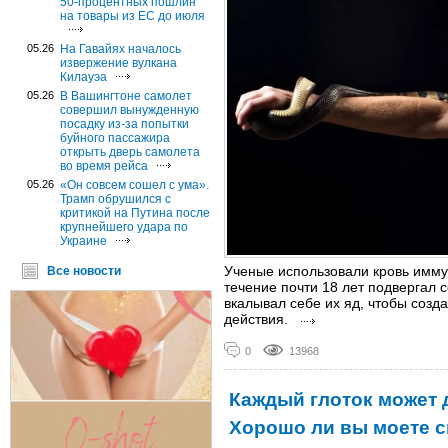
50-процентных пошлин
на товары из ЕС до июля
05.26
На Гавайях началось
извержение вулкана
Килауэа
05.26
В Вашингтоне самолет
совершил вынужденную
посадку из-за попытки
буйного пассажира
открыть дверь самолета
во время рейса
05.26
«Он совсем сошел с ума».
Трамп обрушился с
критикой на Путина после
крупнейшего удара по
Украине
Ученые использовали кровь имму
Все новости
течение почти 18 лет подвергал 
вкалывал себе их яд, чтобы созд
действия.
0
13968
Каждый глоток может 
Хорошо ли вы моете с