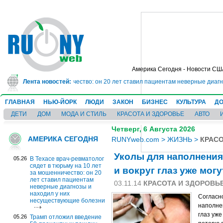
Америка Сегодня - Новости СШ
 10 лет за мошенничество: он 20 лет ставил пациентам неверные диагнозы 
Лента новостей:
ГЛАВНАЯ
НЬЮ-ЙОРК
ЛЮДИ
ЗАКОН
БИЗНЕС
КУЛЬТУРА
ДО
ДЕТИ
ДОМ
МОДА И СТИЛЬ
КРАСОТА И ЗДОРОВЬЕ
АВТО
Четверг, 6 Августа 2026
АМЕРИКА СЕГОДНЯ
RUNYweb.com
>
ЖИЗНЬ
>
КРАСО
Уколы для наполнения
05.26
В Техасе врач-ревматолог
сядет в тюрьму на 10 лет
и вокруг глаз уже могу
за мошенничество: он 20
лет ставил пациентам
03.11.14
КРАСОТА И ЗДОРОВЬ
неверные диагнозы и
находил у них
Согласн
несуществующие болезни
наполнен
глаз уже
05.26
Трамп отложил введение