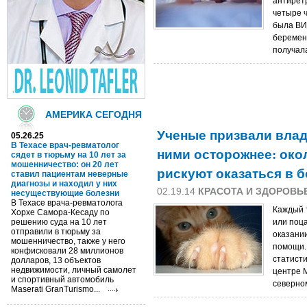
антирет
четыре 
была ВИ
беремен
получал
АМЕРИКА СЕГОДНЯ
Ученые призвали влад
05.26.25
В Техасе врач-ревматолог
ними осторожнее: око
сядет в тюрьму на 10 лет за
мошенничество: он 20 лет
рискуют оказаться в 
ставил пациентам неверные
диагнозы и находил у них
02.19.14
КРАСОТА И ЗДОРОВЬ
несуществующие болезни
В Техасе врача-ревматолога
Каждый т
Хорхе Самора-Кесаду по
решению суда на 10 лет
или поц
отправили в тюрьму за
оказани
мошенничество, также у него
помощи.
конфисковали 28 миллионов
статисти
долларов, 13 объектов
недвижимости, личный самолет
центре M
и спортивный автомобиль
северно
Maserati GranTurismo...