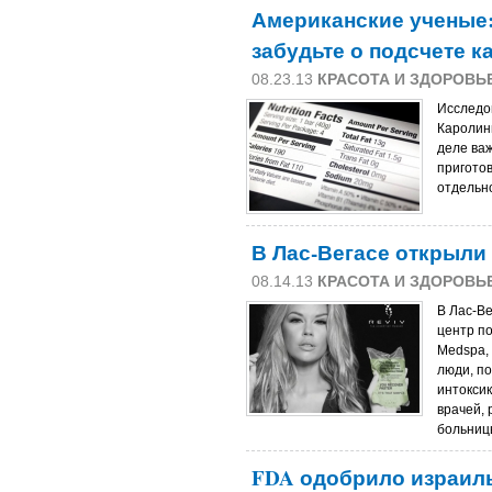
Американские ученые:
забудьте о подсчете к
08.23.13
КРАСОТА И ЗДОРОВЬ
Исследо
Каролин
деле важ
пригото
отдельн
В Лас-Вегасе открыли
08.14.13
КРАСОТА И ЗДОРОВЬ
В Лас-В
центр по
Medspa,
люди, п
интокси
врачей,
больниц
FDA одобрило израил