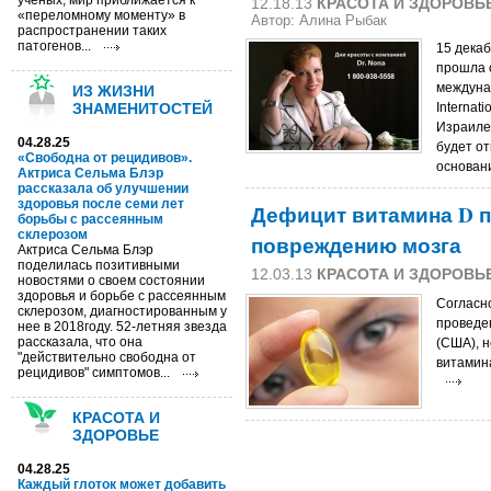
ученых, мир приближается к
12.18.13
КРАСОТА И ЗДОРОВЬ
«переломному моменту» в
Автор: Алина Рыбак
распространении таких
патогенов...
15 дека
прошла 
междуна
ИЗ ЖИЗНИ
ЗНАМЕНИТОСТЕЙ
Internat
Израиле,
04.28.25
будет от
«Свободна от рецидивов».
основан
Актриса Сельма Блэр
рассказала об улучшении
здоровья после семи лет
Дефицит витамина D п
борьбы с рассеянным
склерозом
повреждению мозга
Актриса Сельма Блэр
поделилась позитивными
12.03.13
КРАСОТА И ЗДОРОВЬ
новостями о своем состоянии
здоровья и борьбе с рассеянным
Согласн
склерозом, диагностированным у
проведе
нее в 2018году. 52-летняя звезда
рассказала, что она
(США), 
"действительно свободна от
витамин
рецидивов" симптомов...
КРАСОТА И
ЗДОРОВЬЕ
04.28.25
Каждый глоток может добавить