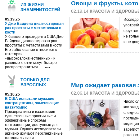
Овощи и фрукты, кот
ИЗ ЖИЗНИ
ЗНАМЕНИТОСТЕЙ
02.19.14
КРАСОТА И ЗДОРОВЬ
05.19.25
Исследо
У Джо Байдена диагностирован
употреб
рак простаты с метастазами в
фруктов
кости
не тольк
У бывшего президента США Джо
Байдена диагностирован рак
и не до
простаты с метастазами в кости.
Его заболевание относится к
категории
«высокозлокачественных» и
раковые клетки могут быстро
распространиться....
ТОЛЬКО ДЛЯ
Мир ожидает раковая
ВЗРОСЛЫХ
02.06.14
КРАСОТА И ЗДОРОВЬ
05.10.25
В США испытали мужские
Число сл
контрацептивы, заменяющие
как ожид
вазэктомию
Презервативы и вазэктомия —
следующи
единственные практичные и
последн
эффективные способы
медицин
контрацепции, доступные для
мужчин. Однако исследователи
зарегис
активно изучают перспективные
раковых 
гормональные и