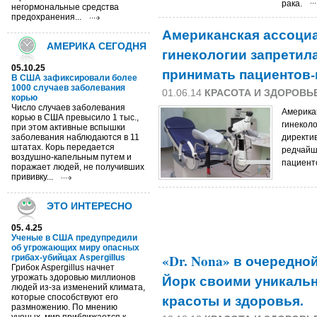
рака.
негормональные средства
предохранения...
Американская ассоциа
АМЕРИКА СЕГОДНЯ
гинекологии запретил
05.10.25
принимать пациентов
В США зафиксировали более
1000 случаев заболевания
01.06.14
КРАСОТА И ЗДОРОВЬ
корью
Число случаев заболевания
Америка
корью в США превысило 1 тыс.,
гинеколо
при этом активные вспышки
заболевания наблюдаются в 11
директи
штатах. Корь передается
редчайш
воздушно-капельным путем и
пациент
поражает людей, не получивших
прививку...
ЭТО ИНТЕРЕСНО
05. 4.25
Ученые в США предупредили
об угрожающих миру опасных
«Dr. Nona» в очередно
грибах-убийцах Aspergillus
Грибок Aspergillus начнет
Йорк своими уникаль
угрожать здоровью миллионов
людей из-за изменений климата,
красоты и здоровья.
которые способствуют его
размножению. По мнению