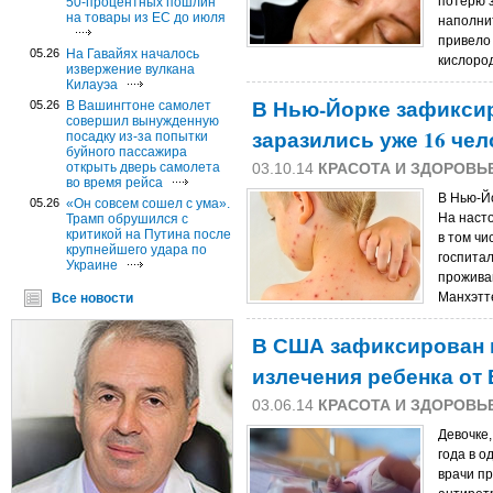
потерю з
50-процентных пошлин
на товары из ЕС до июля
наполни
привело
05.26
На Гавайях началось
кислоро
извержение вулкана
Килауэа
В Нью-Йорке зафикси
05.26
В Вашингтоне самолет
совершил вынужденную
заразились уже 16 чел
посадку из-за попытки
буйного пассажира
открыть дверь самолета
03.10.14
КРАСОТА И ЗДОРОВЬ
во время рейса
В Нью-Й
05.26
«Он совсем сошел с ума».
На наст
Трамп обрушился с
критикой на Путина после
в том чи
крупнейшего удара по
госпита
Украине
проживаю
Манхэтт
Все новости
В США зафиксирован 
излечения ребенка от
03.06.14
КРАСОТА И ЗДОРОВЬ
Девочке
года в о
врачи п