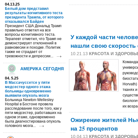
04.13.25
Белый дом представил
результаты когнитивного теста
президента Трампа, от которого
отказывался Байден
Президент США Дональд Трамп
правильно ответил на все
вопросы когнитивного теста.
У каждой части челов
Терапевт отметил, что Трамп не
демонстрирует отклонений в
нашли свою скорость 
равновесии и походке. Политик
также не страдает от
10.21.13
КРАСОТА И ЗДОРОВЬ
тревожности и депрессии...
Команда
универс
АМЕРИКА СЕГОДНЯ
руковод
04. 5.25
биостат
В Массачуссетсе у пяти
Horvath)
медсестер одного этажа
тканях и
больницы одновременно
существ
выявили опухоль мозга
Больница Newton-Wellesley
биологи
Hospital в Бостоне провела
их возр
расследование после того, как у
пяти медсестер, работавших на
одном этаже, одновременно
Ожирение жителей Нь
была диагностирована опухоль
головного мозга...
на 25 процентов
10.04.13
КРАСОТА И ЗДОРОВЬ