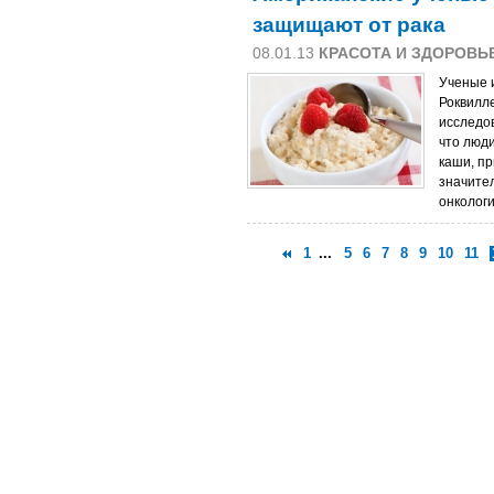
защищают от рака
08.01.13
КРАСОТА И ЗДОРОВЬ
Ученые 
Роквилл
исследов
что люд
каши, пр
значите
онколог
1
...
5
6
7
8
9
10
11