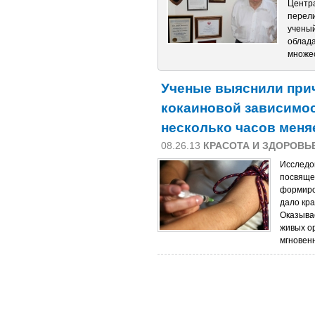
Центра
перели
ученый
облада
множе
Ученые выяснили при
кокаиновой зависимос
несколько часов меняе
08.26.13
КРАСОТА И ЗДОРОВЬ
Исследо
посвяще
формиро
дало кр
Оказывае
живых о
мгновен