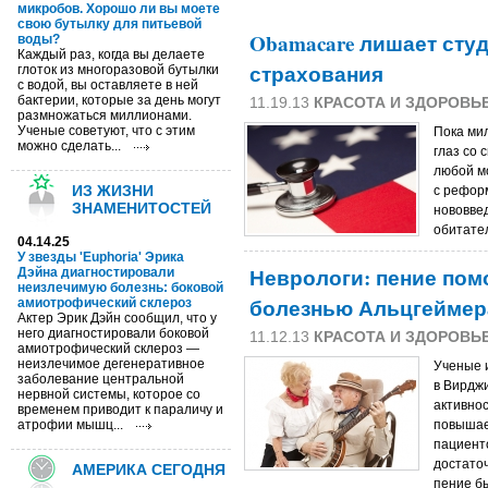
микробов. Хорошо ли вы моете
свою бутылку для питьевой
Obamacare лишает сту
воды?
Каждый раз, когда вы делаете
страхования
глоток из многоразовой бутылки
с водой, вы оставляете в ней
бактерии, которые за день могут
11.19.13
КРАСОТА И ЗДОРОВЬ
размножаться миллионами.
Ученые советуют, что с этим
Пока ми
можно сделать...
глаз со 
любой м
ИЗ ЖИЗНИ
с рефор
ЗНАМЕНИТОСТЕЙ
нововве
обитате
04.14.25
У звезды 'Euphoria' Эрика
Неврологи: пение пом
Дэйна диагностировали
неизлечимую болезнь: боковой
болезнью Альцгеймер
амиотрофический склероз
Актер Эрик Дэйн сообщил, что у
него диагностировали боковой
11.12.13
КРАСОТА И ЗДОРОВЬ
амиотрофический склероз —
неизлечимое дегенеративное
Ученые 
заболевание центральной
в Вирдж
нервной системы, которое со
активно
временем приводит к параличу и
атрофии мышц...
повышае
пациент
достато
АМЕРИКА СЕГОДНЯ
пение б