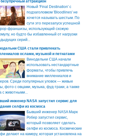
 безупречный аттракцион
Новый 'Final Destination' с
подзаголовком 'Bloodlines' не
хочется называть шестым. По
сути это перезапуск успешной
ррор-франшизы, использующий схожую
мулу, но будто бы избавленный от нагрузки
дыдущих серий...
нодельни США стали привлекать
ллениалов ослами, музыкой и петнатами
Винодельни США начали
использовать нестандартные
форматы, чтобы привлечь
внимание миллениалов и
еров. Среди популярных уловок — живые
ы, фото с овцами, музыка, фуд-траки, а также
а с животными...
вший инженер NASA запустил сервис для
здания селфи из космоса
Бывший инженер NASA Марк
Робер запустил сервис,
который позволяет сделать
селфи из космоса. Космические
фи делают на камеру, которая установлена на