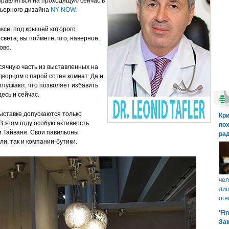
тправляться на проходящую сейчас в
рьерного дизайна
NY NOW
.
ексе, под крышей которого
света, вы поймете, что, наверное,
ново.
сячную часть из выставленных на
ворцом с парой сотен комнат. Да и
отпускают, что позволяет избавить
десь и сейчас.
ыставке допускаются только
Кр
В этом году особую активность
пох
и Тайваня. Свои павильоны
рад
и, так и компании-бутики.
чел
лиш
огн
'Fi
Зак