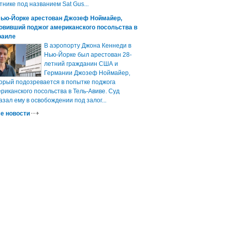
тнике под названием Sat Gus...
Нью-Йорке арестован Джозеф Ноймайер,
овивший поджог американского посольства в
раиле
В аэропорту Джона Кеннеди в
Нью-Йорке был арестован 28-
летний гражданин США и
Германии Джозеф Ноймайер,
орый подозревается в попытке поджога
риканского посольства в Тель-Авиве. Суд
азал ему в освобождении под залог...
е новости