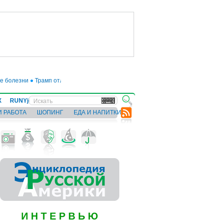
●
Трамп отложил введение 50-процентных пошлин на товары из ЕС до июля
Х
RUNYjews
ВЕСТИ ИЗ УКРАИНЫ
И РАБОТА
ШОПИНГ
ЕДА И НАПИТКИ
И Н Т Е Р В Ь Ю