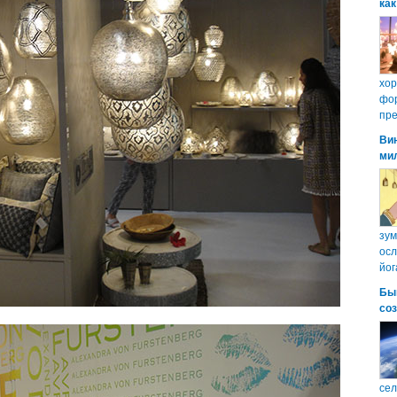
как
хо
фор
пре
Ви
ми
зум
осл
йог
Бы
со
сел