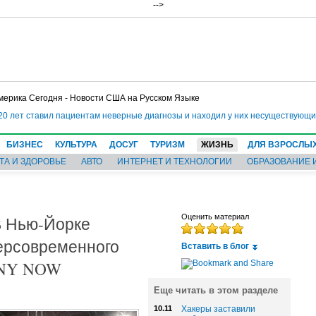
-->
мерика Сегодня - Новости США на Русском Языке
тавил пациентам неверные диагнозы и находил у них несуществующие болезни
БИЗНЕС
КУЛЬТУРА
ДОСУГ
ТУРИЗМ
ЖИЗНЬ
ДЛЯ ВЗРОСЛЫ
ТА И ЗДОРОВЬЕ
АВТО
ИНТЕРНЕТ И ТЕХНОЛОГИИ
ОБРАЗОВАНИЕ 
В Нью-Йорке
Оценить материал
ерсовременного
Вставить в блог
 NY NOW
Еще читать в этом разделе
10.11
Хакеры заставили