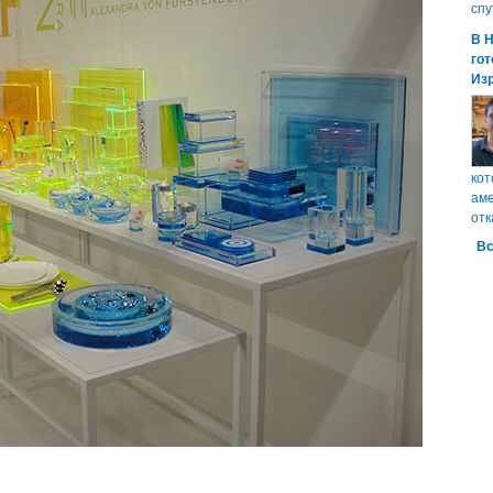
спу
В 
гот
Из
кот
аме
отк
Вс