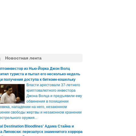
Новостная лента
иптоинвестор из Нью-Йорка Джон Волц
итил туриста и пытал его несколько недель
и получения доступа к биткоин-кошельку
Власти арестовали 37-летнего
криптовалютного инвестора
Джона Волца и предъявили ему
обвинения в похищении
овека, нападении на него, незаконном
ении свободы жертвы и незаконном хранении
естрельного оружия...
nal Destination Bloodlines' Адама Стайна и
а Липовски: перезапуск знаменитого хоррора