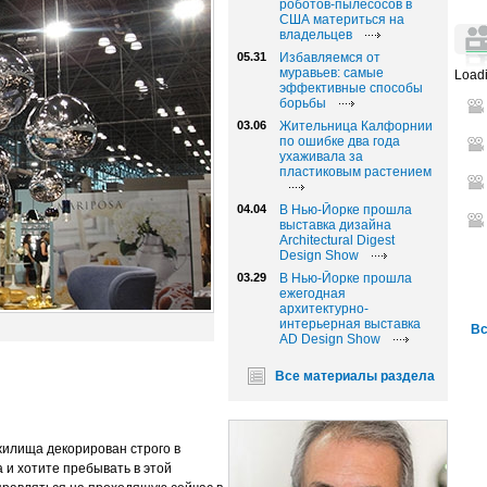
роботов-пылесосов в
США материться на
владельцев
05.31
Избавляемся от
муравьев: самые
Loadi
эффективные способы
борьбы
03.06
Жительница Калфорнии
по ошибке два года
ухаживала за
пластиковым растением
04.04
В Нью-Йорке прошла
выставка дизайна
Architectural Digest
Design Show
03.29
В Нью-Йорке прошла
ежегодная
архитектурно-
интерьерная выставка
Вс
AD Design Show
Все материалы раздела
жилища декорирован строго в
 и хотите пребывать в этой