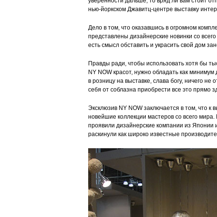
уверенности дальше, то вряд ли вам стоит о
нью-йоркском Джавитц-центре выставку инте
Дело в том, что оказавшись в огромном компл
представлены дизайнерские новинки со всего 
есть смысл обставить и украсить свой дом за
Правды ради, чтобы использовать хотя бы ты
NY NOW красот, нужно обладать как минимум д
в розницу на выставке, слава богу, ничего не 
себя от соблазна приобрести все это прямо з
Эксклюзив NY NOW заключается в том, что к в
новейшие коллекции мастеров со всего мира. 
проявили дизайнерские компании из Японии 
раскинули как широко известные производител