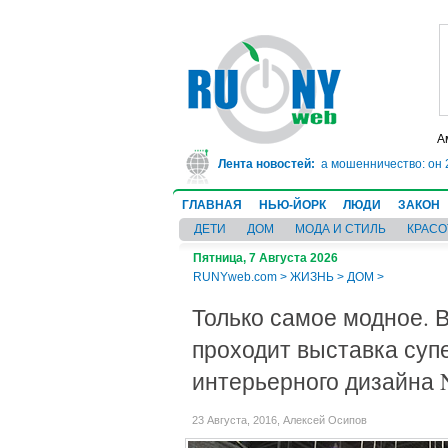
А
е врач-ревматолог сядет в тюрьму на 10 лет за мошенничество: он 20 лет с
Лента новостей:
ГЛАВНАЯ
НЬЮ-ЙОРК
ЛЮДИ
ЗАКОН
ДЕТИ
ДОМ
МОДА И СТИЛЬ
КРАСО
Пятница, 7 Августа 2026
RUNYweb.com
>
ЖИЗНЬ
>
ДОМ
>
Только самое модное. 
проходит выставка суп
интерьерного дизайна
23 Августа, 2016, Алексей Осипов