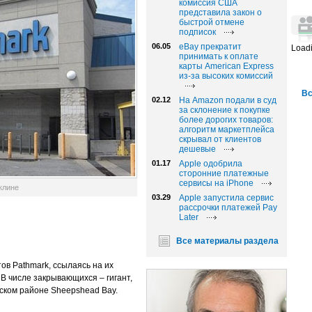
комиссия США
представила закон о
быстрой отмене
подписок
06.05
eBay прекратит
Loadi
принимать к оплате
карты American Express
из-за высоких комиссий
Вс
02.12
На Amazon подали в суд
за склонение к покупке
более дорогих товаров:
алгоритм маркетплейса
скрывал от клиентов
дешевые
01.17
Apple одобрила
сторонние платежные
сервисы на iPhone
клине
03.29
Apple запустила сервис
рассрочки платежей Pay
Later
Все материалы раздела
в Pathmark, ссылаясь на их
В числе закрывающихся – гигант,
ском районе Sheepshead Bay.