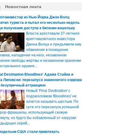
Новостная лента
иптоинвестор из Нью-Йорка Джон Волц
итил туриста и пытал его несколько недель
и получения доступа к биткоин-кошельку
Власти арестовали 37-летнего
криптовалютного инвестора
Джона Волца и предъявили ему
обвинения в похищении
овека, нападении на него, незаконном
ении свободы жертвы и незаконном хранении
естрельного оружия...
nal Destination Bloodlines' Адама Стайна и
а Липовски: перезапуск знаменитого хоррора
 безупречный аттракцион
Новый 'Final Destination' с
подзаголовком 'Bloodlines' не
хочется называть шестым. По
сути это перезапуск успешной
ррор-франшизы, использующий схожую
мулу, но будто бы избавленный от нагрузки
дыдущих серий...
нодельни США стали привлекать