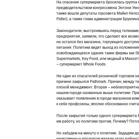
На спасение супермаркета бросилась группа 
предводительством конгрессмена Энтони Уинер
также вошли депутаты горсовета Майкл Нелсон
Fidler), а также глава администрации Бруклин
Законодатели, выстроившись перед телекаме
предприятия, заявили, что сделают все возм
не остался без магазина, торгующего доступ
питания. Политики видят выход из положения 
освобождающееся здание такие фирмы как Stop
Supermarkets, Key Food, или модный в Манхэт
– супермаркет Whole Foods.
Ни один из спасателей розничной торговли н
причине закрылся Pathmark. Причин, между те
плохой менеджмент. Вторая – неблагоприятны
нашем городе названные выше политики. При
оказывает появлению в городе магазинов ком
к себе профсоюзы, вполне обоснованно счита
После закрытия только одного супермаркета P
им работу, но политики против. Почему? Пот
Но забудем на минуту о политике. Зададим др
качественных продуктов жители этого района?