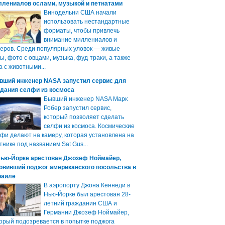
ллениалов ослами, музыкой и петнатами
Винодельни США начали
использовать нестандартные
форматы, чтобы привлечь
внимание миллениалов и
еров. Среди популярных уловок — живые
ы, фото с овцами, музыка, фуд-траки, а также
а с животными...
вший инженер NASA запустил сервис для
здания селфи из космоса
Бывший инженер NASA Марк
Робер запустил сервис,
который позволяет сделать
селфи из космоса. Космические
фи делают на камеру, которая установлена на
тнике под названием Sat Gus...
Нью-Йорке арестован Джозеф Ноймайер,
овивший поджог американского посольства в
раиле
В аэропорту Джона Кеннеди в
Нью-Йорке был арестован 28-
летний гражданин США и
Германии Джозеф Ноймайер,
орый подозревается в попытке поджога