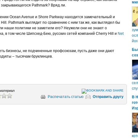
ми
 закрывающегося Pathmark? Вряд ли.
чении Ocean Avenue и Shore Parkway находится замечательный и
ill. Pathmark выглядит по сравнению с ним так же, как выглядел бы
ели наши политики не заметили его? Неужели они не знают о
зум
, в том числе Шипсхед-Бею, русских сетей компаний Cherry Hill и
Net
осл
йог
Бы
идеть бизнесы, не подчиненные профсоюзам, пусть даже они дают
со
продукты – тысячам бруклинцев.
сел
спу
материал
Распечатать статью
Отправить другу
В 
гот
Из
кот