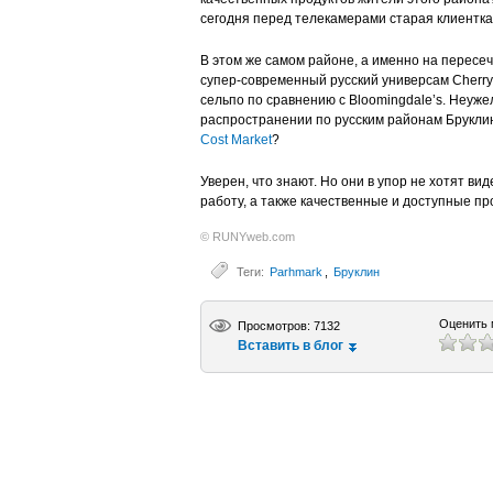
сегодня перед телекамерами старая клиентка
В этом же самом районе, а именно на пересе
супер-современный русский универсам Cherry H
сельпо по сравнению с Bloomingdale’s. Неуж
распространении по русским районам Бруклина
Cost Market
?
Уверен, что знают. Но они в упор не хотят в
работу, а также качественные и доступные 
© RUNYweb.com
Теги:
Parhmark
,
Бруклин
Оценить 
Просмотров: 7132
Вставить в блог