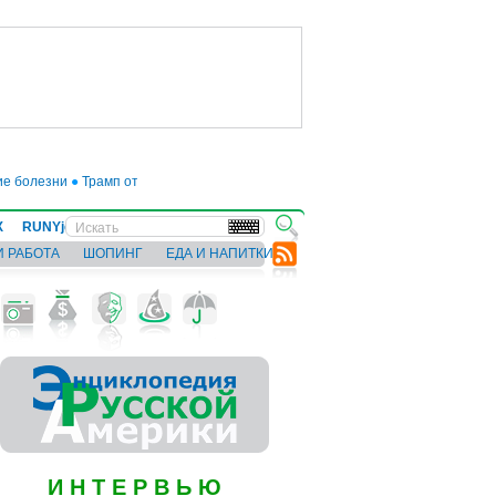
болезни
●
Трамп отложил введение 50-процентных пошлин на товары из ЕС д
Х
RUNYjews
ВЕСТИ ИЗ УКРАИНЫ
И РАБОТА
ШОПИНГ
ЕДА И НАПИТКИ
И Н Т Е Р В Ь Ю