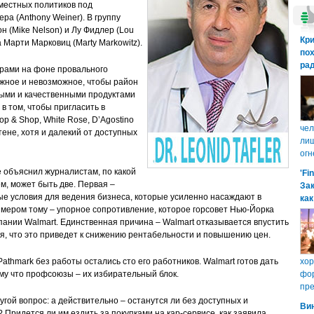
местных политиков под
а (Anthony Weiner). В группу
 (Mike Nelson) и Лу Фидлер (Lou
Кр
а Марти Марковиц (Marty Markowitz).
пох
рад
рами на фоне провального
ожное и невозможное, чтобы район
ными и качественными продуктами
в том, чтобы пригласить в
 & Shop, White Rose, D’Agostino
чел
тене, хотя и далекий от доступных
лиш
огн
е объяснил журналистам, по какой
'Fi
м, может быть две. Первая –
Зак
е условия для ведения бизнеса, которые усиленно насаждают в
как
мером тому – упорное сопротивление, которое горсовет Нью-Йорка
пании Walmart. Единственная причина – Walmart отказывается впустить
я, что это приведет к снижению рентабельности и повышению цен.
athmark без работы остались сто его работников. Walmart готов дать
хо
ому что профсоюзы – их избирательный блок.
фор
пре
угой вопрос: а действительно – останутся ли без доступных и
Ви
 Придется ли им ездить за покупками на кар-сервисе, как заявила