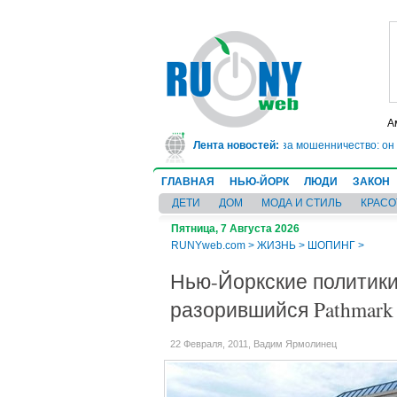
А
В Техасе врач-ревматолог сядет в тюрьму на 10 лет за мошенничество: он 2
Лента новостей:
ГЛАВНАЯ
НЬЮ-ЙОРК
ЛЮДИ
ЗАКОН
ДЕТИ
ДОМ
МОДА И СТИЛЬ
КРАСО
Пятница, 7 Августа 2026
RUNYweb.com
>
ЖИЗНЬ
>
ШОПИНГ
>
Нью-Йоркские политики
разорившийся Pathmark
22 Февраля, 2011, Вадим Ярмолинец