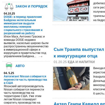
добилас
ЗАКОН И ПОРЯДОК
сети рес
полученн
04.10.25
трапезы
DOGE: в период правления
Байдена нелегальным
на бедр
иммигрантам выдали
миллионы номеров
социального страхования и
разрешений на работу
Илон Маск, Антонио Грасиас и
команда DOGE недавно
выявили, насколько широко были
распространены мошенничество
Сын Трампа выпустил
в иммиграционной сфере и
коррупция в правительстве под
к инаугурации отца
управлением Байдена...
01.20.25
ЕДА И НАПИТКИ
АВТО
Винодел
игристое
04. 5.25
Автогигант Nissan собирается
Inaugura
перенести часть производства
Дональд
в США
виногра
Японский автопроизводитель
классич
Nissan собирается перенести
часть производства на
6 шесть 
территорию США. Уже этим
летом Nissan планирует
Актер Генри Кавилл в
сократить производство на