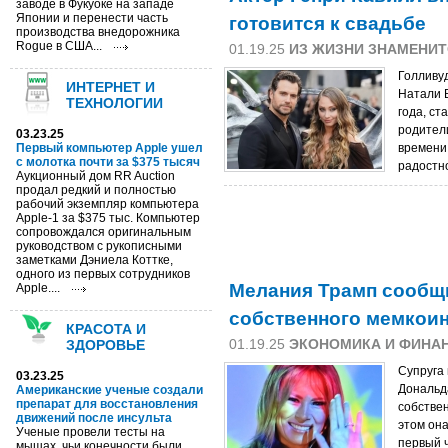
заводе в Фукуоке на западе
готовится к свадьбе
Японии и перенести часть
производства внедорожника
Rogue в США...
01.19.25
ИЗ ЖИЗНИ ЗНАМЕНИ
Голливуд
ИНТЕРНЕТ И
Натали В
ТЕХНОЛОГИИ
года, с
родители
03.23.25
Первый компьютер Apple ушел
времени 
с молотка почти за $375 тысяч
радостн
Аукционный дом RR Auction
продал редкий и полностью
рабочий экземпляр компьютера
Apple-1 за $375 тыс. Компьютер
сопровождался оригинальным
руководством с рукописными
заметками Дэниела Коттке,
одного из первых сотрудников
Мелания Трамп сообщи
Apple....
собственного мемкои
КРАСОТА И
01.19.25
ЭКОНОМИКА И ФИНА
ЗДОРОВЬЕ
Супруга
03.23.25
Дональд
Американские ученые создали
препарат для восстановления
собстве
движений после инсульта
этом она
Ученые провели тесты на
первый 
мышах, чьи конечности были