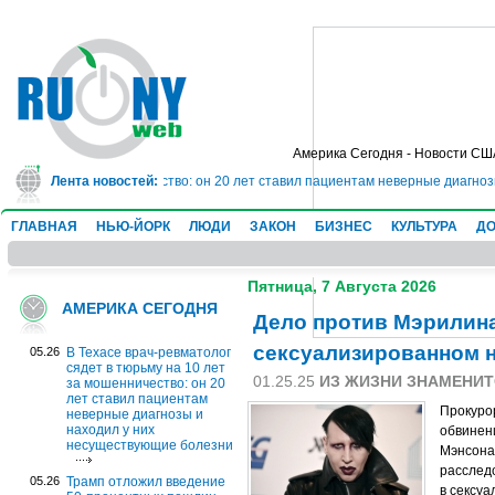
Америка Сегодня - Новости СШ
0 лет за мошенничество: он 20 лет ставил пациентам неверные диагнозы и 
Лента новостей:
ГЛАВНАЯ
НЬЮ-ЙОРК
ЛЮДИ
ЗАКОН
БИЗНЕС
КУЛЬТУРА
ДО
Пятница, 7 Августа 2026
АМЕРИКА СЕГОДНЯ
Дело против Мэрилин
сексуализированном 
05.26
В Техасе врач-ревматолог
сядет в тюрьму на 10 лет
01.25.25
ИЗ ЖИЗНИ ЗНАМЕНИ
за мошенничество: он 20
лет ставил пациентам
Прокурор
неверные диагнозы и
находил у них
обвинен
несуществующие болезни
Мэнсона
расслед
05.26
Трамп отложил введение
в сексу