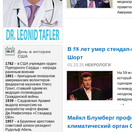
медиаор
правите
Америки»
В 58 лет умер стендап
День в истории
08.07
Шорт
США
1782
– в США учрежден орден
01.23.25
НЕКРОЛОГИ
Пурпурного Сердца – награда
раненым воинам
На 59-м 
1861
– бригадным генералом
который 
американских волонтеров-
сценарис
федератов назначен Улисс
Грант, ставший одним из
телевед
ведущих полководцев
неоднок
Гражданской войны
междуна
1939
– Саудовская Аравия
выдала концессию на
разработку нефти фирме
Дж.Рокфеллера «Стандард
Майкл Блумберг проф
Ойл»
1957
– в Бруклине арестован
климатический орган
советский шпион-резидент
Рудольф Абель