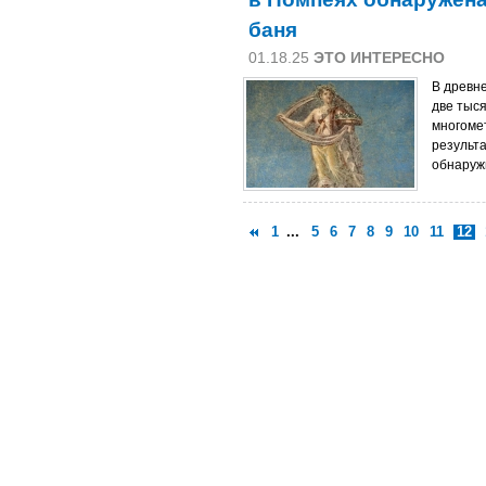
баня
01.18.25
ЭТО ИНТЕРЕСНО
В древн
две тыс
многоме
результ
обнаруж
1
...
5
6
7
8
9
10
11
12