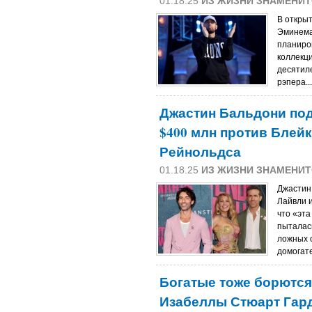
01.18.25
ИЗ ЖИЗНИ ЗНАМЕНИ
В открыт
Эминема,
планиро
коллекц
десятил
рэпера..
Джастин Бальдони под
$400 млн против Блей
Рейнольдса
01.18.25
ИЗ ЖИЗНИ ЗНАМЕНИ
Джастин 
Лайвли 
что «эта
пыталас
ложных 
домогате
Богатые тоже борются
Изабеллы Стюарт Гар