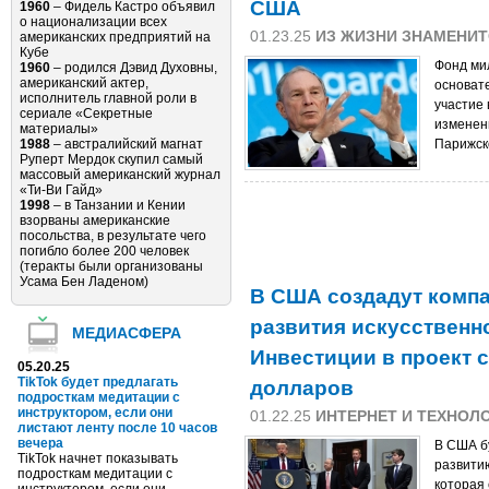
США
1960
– Фидель Кастро объявил
о национализации всех
01.23.25
ИЗ ЖИЗНИ ЗНАМЕНИ
американских предприятий на
Кубе
Фонд ми
1960
– родился Дэвид Духовны,
американский актер,
основате
исполнитель главной роли в
участие
сериале «Секретные
изменен
материалы»
1988
– австралийский магнат
Парижск
Руперт Мердок скупил самый
массовый американский журнал
«Ти-Ви Гайд»
1998
– в Танзании и Кении
взорваны американские
посольства, в результате чего
погибло более 200 человек
(теракты были организованы
Усама Бен Ладеном)
В США создадут компан
развития искусственно
МЕДИАСФЕРА
Инвестиции в проект 
05.20.25
долларов
TikTok будет предлагать
подросткам медитации с
инструктором, если они
01.22.25
ИНТЕРНЕТ И ТЕХНОЛ
листают ленту после 10 часов
вечера
В США бу
TikTok начнет показывать
развитию
подросткам медитации с
которая