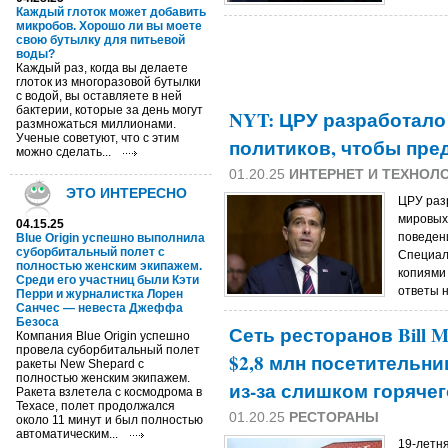
Каждый глоток может добавить
микробов. Хорошо ли вы моете
свою бутылку для питьевой
воды?
Каждый раз, когда вы делаете
глоток из многоразовой бутылки
с водой, вы оставляете в ней
бактерии, которые за день могут
NYT: ЦРУ разработал
размножаться миллионами.
Ученые советуют, что с этим
политиков, чтобы пре
можно сделать...
01.20.25
ИНТЕРНЕТ И ТЕХНОЛ
ЭТО ИНТЕРЕСНО
ЦРУ раз
мировых
04.15.25
поведен
Blue Origin успешно выполнила
суборбитальный полет с
Специал
полностью женским экипажем.
копиями 
Среди его участниц были Кэти
ответы н
Перри и журналистка Лорен
Санчес — невеста Джеффа
Безоса
Сеть ресторанов Bill Mi
Компания Blue Origin успешно
провела суборбитальный полет
$2,8 млн посетительн
ракеты New Shepard с
полностью женским экипажем.
из-за слишком горячег
Ракета взлетела с космодрома в
Техасе, полет продолжался
01.20.25
РЕСТОРАНЫ
около 11 минут и был полностью
автоматическим...
19-летн