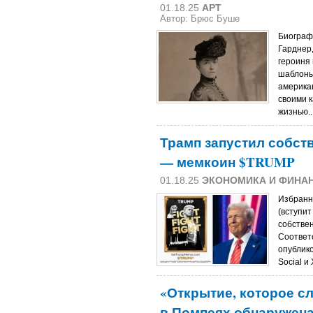
01.18.25
АРТ
Автор: Брюс Буше
Биограф
Гарднер,
героиня
шаблоны
американ
своими 
жизнью..
Трамп запустил собст
— мемкоин $TRUMP
01.18.25
ЭКОНОМИКА И ФИНА
Избранн
(вступит
собстве
Соответ
опублико
Social и 
«Открытие, которое слу
в Помпеях обнаружена