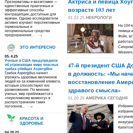
Актриса и певица Хоуп
Презервативы и вазэктомия —
единственные практичные и
возрасте 103 лет
эффективные способы
контрацепции, доступные для
01.22.25
НЕКРОЛОГИ
мужчин. Однако исследователи
активно изучают перспективные
На 104-
гормональные и
негормональные средства
певица и
предохранения...
Фойе, к
работал
ЭТО ИНТЕРЕСНО
Сигером
Weavers.
05. 4.25
Ученые в США предупредили
47-й президент США Д
об угрожающих миру опасных
грибах-убийцах Aspergillus
в должность: «Мы нач
Грибок Aspergillus начнет
угрожать здоровью миллионов
восстановление Амер
людей из-за изменений климата,
которые способствуют его
здравого смысла»
размножению. По мнению
ученых, мир приближается к
01.20.25
АМЕРИКА СЕГОДНЯ
«переломному моменту» в
распространении таких
Избранн
патогенов...
избранн
вступил
КРАСОТА И
инаугур
ЗДОРОВЬЕ
Капитоли
04.28.25