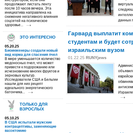
инструктором, если они
продолжают листать ленту
виртуал
после 10 часов вечера. Эта
следующ
инициатива направлена на
интелле
снижение негативного влияния
данных п
соцсетей на психическое
здоровье...
Гарвард выплатит ко
ЭТО ИНТЕРЕСНО
студентам и будет сот
05.20.25
израильским вузом
Биоинженеры создали новый
вид корма для спасения пчел
01.22.25
RUNYjews
В мире уменьшается количество
медоносных пчел, что может
Админис
привести к подорожанию или
объявила
исчезновению многих фруктов и
зерновых культур.
еврейски
Исследователи США и Бельгии
обвиняв
нашли для них рецепт
антисем
идеального энергетического
батончика...
Израилем
ТОЛЬКО ДЛЯ
ВЗРОСЛЫХ
05.10.25
В США испытали мужские
контрацептивы, заменяющие
вазэктомию