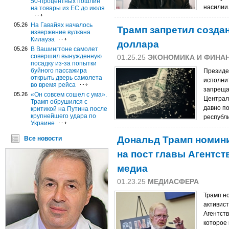
50-процентных пошлин
насилии.
на товары из ЕС до июля
05.26
На Гавайях началось
Трамп запретил созда
извержение вулкана
Килауэа
доллара
05.26
В Вашингтоне самолет
совершил вынужденную
01.25.25
ЭКОНОМИКА И ФИНА
посадку из-за попытки
буйного пассажира
Президе
открыть дверь самолета
исполни
во время рейса
запреща
05.26
«Он совсем сошел с ума».
Централ
Трамп обрушился с
давно п
критикой на Путина после
крупнейшего удара по
республи
Украине
Дональд Трамп номин
Все новости
на пост главы Агентс
медиа
01.23.25
МЕДИАСФЕРА
Трамп н
активист
Агентст
которое