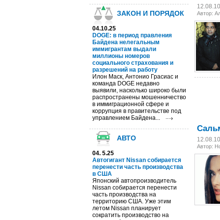
12.08.1
ЗАКОН И ПОРЯДОК
Автор: А
04.10.25
DOGE: в период правления
Байдена нелегальным
иммигрантам выдали
миллионы номеров
социального страхования и
разрешений на работу
Илон Маск, Антонио Грасиас и
команда DOGE недавно
выявили, насколько широко были
распространены мошенничество
в иммиграционной сфере и
коррупция в правительстве под
управлением Байдена...
Сальм
АВТО
12.08.1
Автор: 
04. 5.25
Автогигант Nissan собирается
перенести часть производства
в США
Японский автопроизводитель
Nissan собирается перенести
часть производства на
территорию США. Уже этим
летом Nissan планирует
сократить производство на