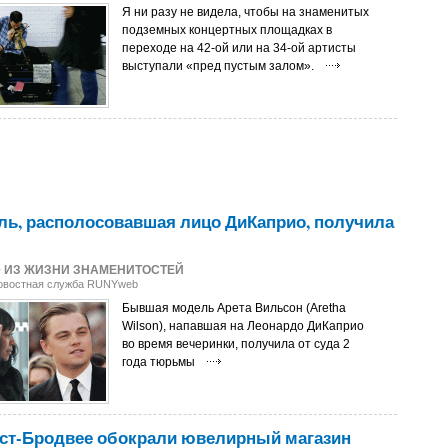
Я ни разу не видела, чтобы на знаменитых
подземных концертных площадках в
переходе на 42-ой или на 34-ой артисты
выступали «пред пустым залом».
ь, располосовавшая лицо ДиКаприо, получила
0
ИЗ ЖИЗНИ ЗНАМЕНИТОСТЕЙ
Новостная служба RUNYweb
Бывшая модель Арета Вильсон (Aretha
Wilson), напавшая на Леонардо ДиКаприо
во время вечеринки, получила от суда 2
года тюрьмы
ест-Бродвее обокрали ювелирный магазин