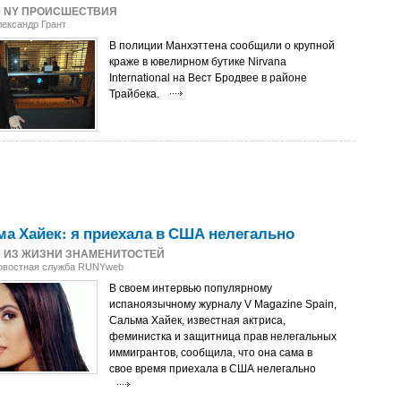
0
NY ПРОИСШЕСТВИЯ
лександр Грант
В полиции Манхэттена сообщили о крупной
краже в ювелирном бутике Nirvana
International на Вест Бродвее в районе
Трайбека.
а Хайек: я приехала в США нелегально
0
ИЗ ЖИЗНИ ЗНАМЕНИТОСТЕЙ
Новостная служба RUNYweb
В своем интервью популярному
испаноязычному журналу V Magazine Spain,
Сальма Хайек, известная актриса,
феминистка и защитница прав нелегальных
иммигрантов, сообщила, что она сама в
свое время приехала в США нелегально