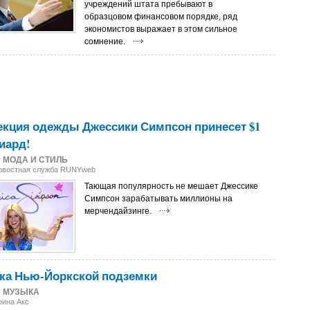
учреждений штата пребывают в
образцовом финансовом порядке, ряд
экономистов выражает в этом сильное
сомнение.
кция одежды Джессики Симпсон принесет $1
иард!
0
МОДА И СТИЛЬ
Новостная служба RUNYweb
Тающая популярность не мешает Джессике
Симпсон зарабатывать миллионы на
мерчендайзинге.
ка Нью-Йоркской подземки
0
МУЗЫКА
рина Акс