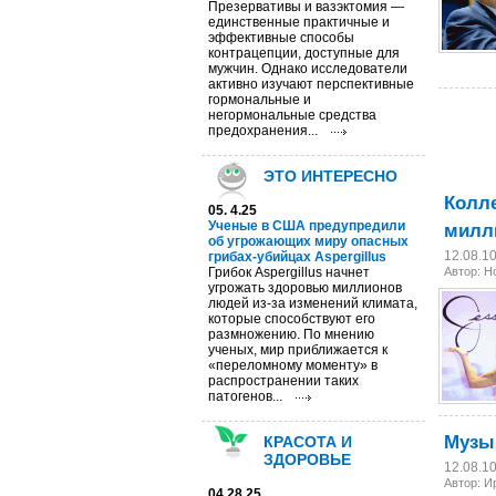
Презервативы и вазэктомия —
единственные практичные и
эффективные способы
контрацепции, доступные для
мужчин. Однако исследователи
активно изучают перспективные
гормональные и
негормональные средства
предохранения...
ЭТО ИНТЕРЕСНО
Колле
05. 4.25
милл
Ученые в США предупредили
об угрожающих миру опасных
12.08.1
грибах-убийцах Aspergillus
Грибок Aspergillus начнет
Автор: 
угрожать здоровью миллионов
людей из-за изменений климата,
которые способствуют его
размножению. По мнению
ученых, мир приближается к
«переломному моменту» в
распространении таких
патогенов...
Музы
КРАСОТА И
ЗДОРОВЬЕ
12.08.1
Автор: И
04.28.25