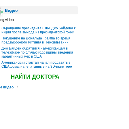
Видео
ng video...
Обращение президента США Джо Байдена к
нкции после выхода из президентской гонки
Покушение на Дональда Трампа во время
предвыборного митинга в Пенсильвании
Джо Байден обратился к американцам в
телеэфире по случаю годовщины введения
карантинных мер в США
Американский стартап начал продавать в
США дома, напечатанные на 3D-принтере
НАЙТИ ДОКТОРА
е видео