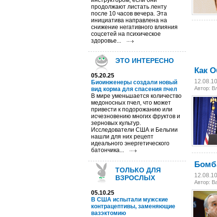
инструктором, если они
продолжают листать ленту
после 10 часов вечера. Эта
инициатива направлена на
снижение негативного влияния
соцсетей на психическое
здоровье...
ЭТО ИНТЕРЕСНО
Как 
05.20.25
12.08.1
Биоинженеры создали новый
Автор: В
вид корма для спасения пчел
В мире уменьшается количество
медоносных пчел, что может
привести к подорожанию или
исчезновению многих фруктов и
зерновых культур.
Исследователи США и Бельгии
нашли для них рецепт
идеального энергетического
батончика...
Бомб
ТОЛЬКО ДЛЯ
12.08.1
ВЗРОСЛЫХ
Автор: 
05.10.25
В США испытали мужские
контрацептивы, заменяющие
вазэктомию