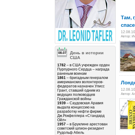
Там, 
спасе
12.08.1
Автор: И
День в истории
08.07
США
1782
– в США учрежден орден
Пурпурного Сердца – награда
раненым воинам
1861
– бригадным генералом
Лондо
американских волонтеров-
федератов назначен Улисс
12.08.1
Грант, ставший одним из
Автор: А
ведущих полководцев
Гражданской войны
1939
– Саудовская Аравия
выдала концессию на
разработку нефти фирме
Дж.Рокфеллера «Стандард
Ойл»
1957
– в Бруклине арестован
советский шпион-резидент
Рудольф Абель