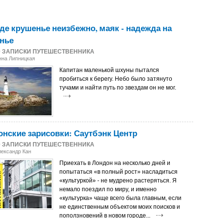
где крушенье неизбежно, маяк - надежда на
нье
0
ЗАПИСКИ ПУТЕШЕСТВЕННИКА
нна Липницкая
Капитан маленькой шхуны пытался
пробиться к берегу. Небо было затянуто
тучами и найти путь по звездам он не мог.
нские зарисовки: Саутбэнк Центр
0
ЗАПИСКИ ПУТЕШЕСТВЕННИКА
лександр Кан
Приехать в Лондон на несколько дней и
попытаться «в полный рост» насладиться
«культуркой» - не мудрено растеряться. Я
немало поездил по миру, и именно
«культурка» чаще всего была главным, если
не единственным объектом моих поисков и
поползновений в новом городе...