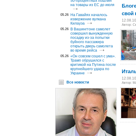
50-процентных пошлин
Блоге
на товары из ЕС до июля
свой 
05.26
На Гавайях началось
извержение вулкана
12.08.1
Килауэа
Автор:
С
05.26
В Вашингтоне самолет
совершил вынужденную
посадку из-за попытки
буйного пассажира
открыть дверь самолета
во время рейса
05.26
«Он совсем сошел с ума».
Трамп обрушился с
критикой на Путина после
крупнейшего удара по
Италь
Украине
12.08.1
Все новости
Автор: М