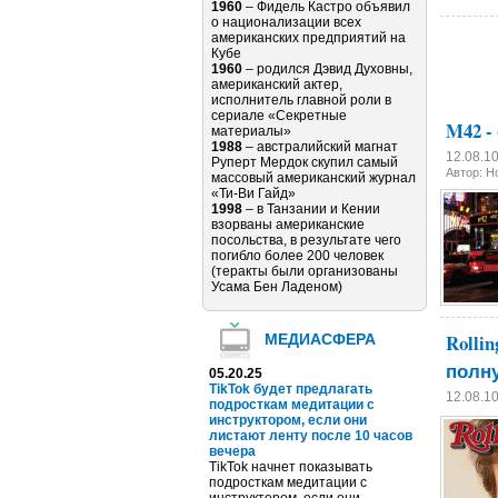
1960
– Фидель Кастро объявил
о национализации всех
американских предприятий на
Кубе
1960
– родился Дэвид Духовны,
американский актер,
исполнитель главной роли в
сериале «Секретные
M42 
материалы»
1988
– австралийский магнат
12.08.1
Руперт Мердок скупил самый
Автор: 
массовый американский журнал
«Ти-Ви Гайд»
1998
– в Танзании и Кении
взорваны американские
посольства, в результате чего
погибло более 200 человек
(теракты были организованы
Усама Бен Ладеном)
Rolli
МЕДИАСФЕРА
полн
05.20.25
TikTok будет предлагать
12.08.1
подросткам медитации с
инструктором, если они
листают ленту после 10 часов
вечера
TikTok начнет показывать
подросткам медитации с