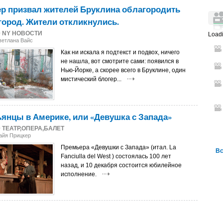
р призвал жителей Бруклина облагородить
город. Жители откликнулись.
0
NY НОВОСТИ
Loadi
ветлана Вайс
Как ни искала я подтекст и подвох, ничего
не нашла, вот смотрите сами: появился в
Нью-Йорке, а скорее всего в Бруклине, один
мистический блогер...
янцы в Америке, или «Девушка с Запада»
0
ТЕАТР,ОПЕРА,БАЛЕТ
айя Прицкер
Премьера «Девушки с Запада» (итал. La
Вс
Fanciulla del West ) состоялась 100 лет
назад, и 10 декабря состоится юбилейное
исполнение.