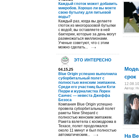
Каждый глоток может добавить
микробов. Хорошо ли вы моете
свою бутылку для питьевой
воды?
Каждый раз, когда вы делаете
глоток из многоразовой бутылки
с водой, вы оставляете в ней
бактерии, которые за день могут
размножаться миллионами.
Ученые советуют, что с этим
можно сделать...
ЭТО ИНТЕРЕСНО
Модел
04.15.25
Blue Origin успешно выполнила
срок
суборбитальный полет с
полностью женским экипажем.
12.08.1
Среди его участниц были Кэти
Автор: 
Перри и журналистка Лорен
Санчес — невеста Джеффа
Безоса
Компания Blue Origin успешно
провела суборбитальный полет
ракеты New Shepard с
полностью женским экипажем.
Ракета взлетела с космодрома в
Техасе, полет продолжался
около 11 минут и был полностью
На В
автоматическим...