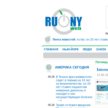
А
евматолог сядет в тюрьму на 10 лет за мошенничество: он 20 лет ставил па
Лента новостей:
ГЛАВНАЯ
НЬЮ-ЙОРК
ЛЮДИ
ЗАКОН
Пятница,
АМЕРИКА СЕГОДНЯ
Inter
12.08.1
05.26
В Техасе врач-ревматолог
сядет в тюрьму на 10 лет
за мошенничество: он 20
лет ставил пациентам
неверные диагнозы и
находил у них
несуществующие болезни
05.26
Трамп отложил введение