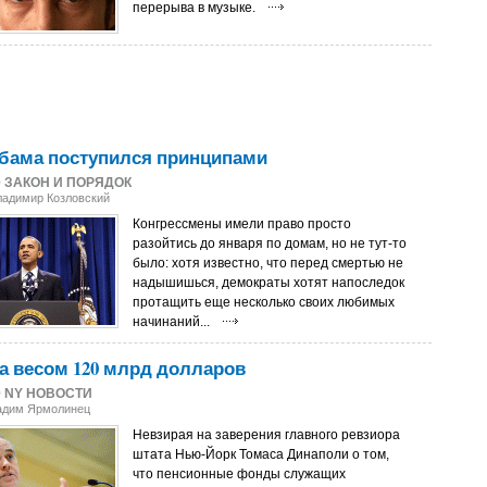
перерыва в музыке.
Обама поступился принципами
0
ЗАКОН И ПОРЯДОК
ладимир Козловский
Конгрессмены имели право просто
разойтись до января по домам, но не тут-то
было: хотя известно, что перед смертью не
надышишься, демократы хотят напоследок
протащить еще несколько своих любимых
начинаний...
а весом 120 млрд долларов
0
NY НОВОСТИ
Вадим Ярмолинец
Невзирая на заверения главного ревзиора
штата Нью-Йорк Томаса Динаполи о том,
что пенсионные фонды служащих