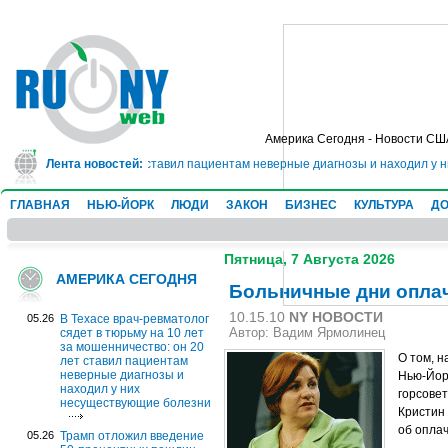
Америка Сегодня - Новости СШ
нничество: он 20 лет ставил пациентам неверные диагнозы и находил у них 
Лента новостей:
ГЛАВНАЯ
НЬЮ-ЙОРК
ЛЮДИ
ЗАКОН
БИЗНЕС
КУЛЬТУРА
ДО
Пятница, 7 Августа 2026
АМЕРИКА СЕГОДНЯ
Больничные дни оплач
10.15.10
NY НОВОСТИ
05.26
В Техасе врач-ревматолог
сядет в тюрьму на 10 лет
Автор: Вадим Ярмолинец
за мошенничество: он 20
О том, н
лет ставил пациентам
неверные диагнозы и
Нью-Йорк
находил у них
горсове
несуществующие болезни
Кристин
об опла
05.26
Трамп отложил введение