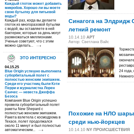
Каждый глоток может добавить
микробов. Хорошо ли вы моете
свою бутылку для питьевой
воды?
Синагога на Элдридж С
Каждый раз, когда вы делаете
глоток из многоразовой бутылки
летний ремонт
с водой, вы оставляете в ней
бактерии, которые за день могут
10.14.10
АРТ
размножаться миллионами.
Ученые советуют, что с этим
Автор:
Светлана Вайс
можно сделать...
Торжест
мозаичн
ЭТО ИНТЕРЕСНО
окончат
реставр
04.15.25
24 года,
Blue Origin успешно выполнила
суборбитальный полет с
Нижнего
полностью женским экипажем.
Среди его участниц были Кэти
Перри и журналистка Лорен
Санчес — невеста Джеффа
Безоса
Компания Blue Origin успешно
провела суборбитальный полет
ракеты New Shepard с
Похожие на НЛО шары
полностью женским экипажем.
Ракета взлетела с космодрома в
среди нью-йоркцев
Техасе, полет продолжался
около 11 минут и был полностью
10.14.10
NY ПРОИСШЕСТВИЯ
автоматическим...