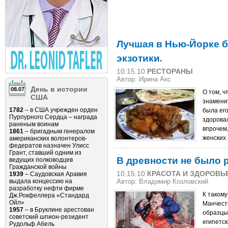
Лучшая в Нью-Йорке б
экзотики.
10.15.10
РЕСТОРАНЫ
Автор: Ирина Акс
День в истории
08.07
О том, ч
США
знаменит
1782
– в США учрежден орден
была ег
Пурпурного Сердца – награда
здоровал
раненым воинам
впрочем,
1861
– бригадным генералом
женских
американских волонтеров-
федератов назначен Улисс
Грант, ставший одним из
В древности не было 
ведущих полководцев
Гражданской войны
10.15.10
КРАСОТА И ЗДОРОВЬ
1939
– Саудовская Аравия
выдала концессию на
Автор: Владимир Козловский
разработку нефти фирме
К таком
Дж.Рокфеллера «Стандард
Ойл»
Манчест
1957
– в Бруклине арестован
образцы
советский шпион-резидент
египетск
Рудольф Абель