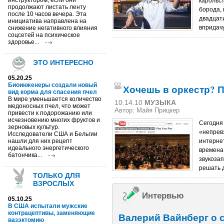
инструктором, если они
карольст
продолжают листать ленту
борода, 
после 10 часов вечера. Эта
двадцат
инициатива направлена на
впридачу
снижение негативного влияния
соцсетей на психическое
здоровье...
ЭТО ИНТЕРЕСНО
05.20.25
Биоинженеры создали новый
Хочешь в оркестр? 
вид корма для спасения пчел
В мире уменьшается количество
10.14.10
МУЗЫКА
медоносных пчел, что может
Автор: Майя Прицкер
привести к подорожанию или
исчезновению многих фруктов и
Сегодня
зерновых культур.
«непревз
Исследователи США и Бельгии
нашли для них рецепт
интернет
идеального энергетического
времена
батончика...
звукоза
решать 
ТОЛЬКО ДЛЯ
ВЗРОСЛЫХ
Интервью
05.10.25
В США испытали мужские
контрацептивы, заменяющие
Валерий Вайнберг о 
вазэктомию