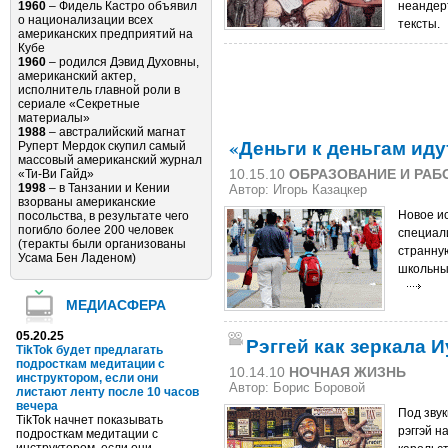
1960
– Фидель Кастро объявил
неандер
о национализации всех
тексты.
американских предприятий на
Кубе
1960
– родился Дэвид Духовны,
американский актер,
исполнитель главной роли в
сериале «Секретные
материалы»
1988
– австралийский магнат
«Деньги к деньгам ид
Руперт Мердок скупил самый
массовый американский журнал
10.15.10
ОБРАЗОВАНИЕ И РАБ
«Ти-Ви Гайд»
1998
– в Танзании и Кении
Автор: Игорь Казацкер
взорваны американские
Новое и
посольства, в результате чего
погибло более 200 человек
специали
(теракты были организованы
странну
Усама Бен Ладеном)
школьных
МЕДИАСФЕРА
05.20.25
Рэггей как зеркала 
TikTok будет предлагать
подросткам медитации с
10.14.10
НОЧНАЯ ЖИЗНЬ
инструктором, если они
Автор: Борис Боровой
листают ленту после 10 часов
вечера
Под звук
TikTok начнет показывать
рэггэй 
подросткам медитации с