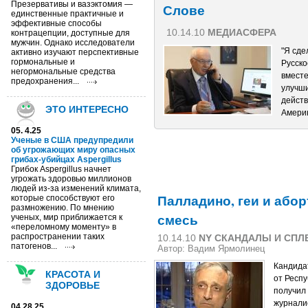
Презервативы и вазэктомия —
Слове
единственные практичные и
эффективные способы
10.14.10
МЕДИАСФЕРА
контрацепции, доступные для
мужчин. Однако исследователи
"Я сде
активно изучают перспективные
гормональные и
Русско
негормональные средства
вместе
предохранения...
улучши
действ
ЭТО ИНТЕРЕСНО
Амери
05. 4.25
Ученые в США предупредили
об угрожающих миру опасных
грибах-убийцах Aspergillus
Грибок Aspergillus начнет
угрожать здоровью миллионов
людей из-за изменений климата,
Палладино, геи и або
которые способствуют его
размножению. По мнению
смесь
ученых, мир приближается к
«переломному моменту» в
распространении таких
10.14.10
NY СКАНДАЛЫ И СПЛ
патогенов...
Автор: Вадим Ярмолинец
Кандида
КРАСОТА И
от Респ
ЗДОРОВЬЕ
получил
журнали
04.28.25