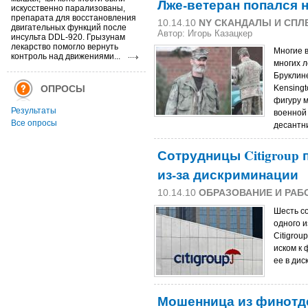
Лже-ветеран попался 
искусственно парализованы,
препарата для восстановления
10.14.10
NY СКАНДАЛЫ И СПЛ
двигательных функций после
Автор: Игорь Казацкер
инсульта DDL-920. Грызунам
лекарство помогло вернуть
Многие 
контроль над движениями...
многих л
Бруклине
ОПРОСЫ
Kensingt
фигуру м
Результаты
военной
Все опросы
десантн
Сотрудницы Citigroup 
из-за дискриминации
10.14.10
ОБРАЗОВАНИЕ И РАБ
Шесть со
одного и
Citigrou
иском к
ее в ди
Мошенница из финотде