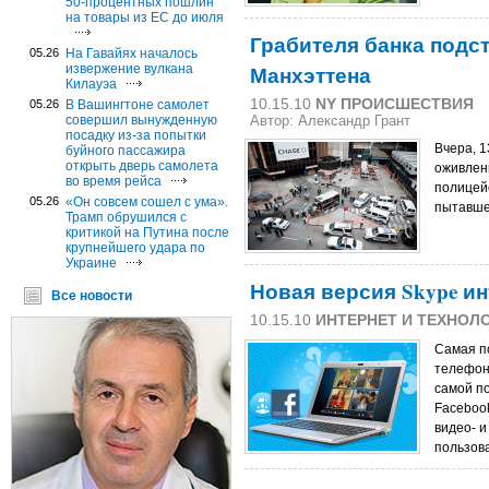
50-процентных пошлин
на товары из ЕС до июля
Грабителя банка подс
05.26
На Гавайях началось
Манхэттена
извержение вулкана
Килауэа
10.15.10
NY ПРОИСШЕСТВИЯ
05.26
В Вашингтоне самолет
совершил вынужденную
Автор: Александр Грант
посадку из-за попытки
Вчера, 1
буйного пассажира
открыть дверь самолета
оживлен
во время рейса
полицей
05.26
«Он совсем сошел с ума».
пытавше
Трамп обрушился с
критикой на Путина после
крупнейшего удара по
Украине
Новая версия Skype ин
Все новости
10.15.10
ИНТЕРНЕТ И ТЕХНОЛ
Самая п
телефон
самой п
Facebook
видео- и
пользов