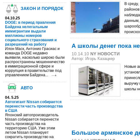
В среду,
ЗАКОН И ПОРЯДОК
районов
наблюда
04.10.25
данным, 
DOGE: в период правления
шарообр
Байдена нелегальным
иммигрантам выдали
происх
миллионы номеров
социального страхования и
А школы денег пока н
разрешений на работу
Илон Маск, Антонио Грасиас и
команда DOGE недавно
10.14.10
NY НОВОСТИ
выявили, насколько широко были
Автор: Игорь Казацкер
распространены мошенничество
в иммиграционной сфере и
Новые а
коррупция в правительстве под
установл
управлением Байдена...
принесли
выручку 
АВТО
школы н
04. 5.25
Автогигант Nissan собирается
перенести часть производства
в США
Японский автопроизводитель
Nissan собирается перенести
часть производства на
территорию США. Уже этим
Большое армянское д
летом Nissan планирует
сократить производство на