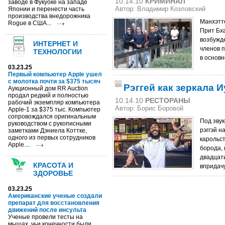
10.14.10
КРИМИНАЛ
заводе в Фукуоке на западе
Японии и перенести часть
Автор: Владимир Козловский
производства внедорожника
Манхэтт
Rogue в США...
Прит Бх
возбужд
ИНТЕРНЕТ И
членов 
ТЕХНОЛОГИИ
в основн
03.23.25
Первый компьютер Apple ушел
с молотка почти за $375 тысяч
Рэггей как зеркала 
Аукционный дом RR Auction
продал редкий и полностью
10.14.10
РЕСТОРАНЫ
рабочий экземпляр компьютера
Автор: Борис Боровой
Apple-1 за $375 тыс. Компьютер
сопровождался оригинальным
Под звук
руководством с рукописными
рэггэй 
заметками Дэниела Коттке,
одного из первых сотрудников
карольст
Apple....
борода, 
двадцат
КРАСОТА И
впридачу
ЗДОРОВЬЕ
03.23.25
Американские ученые создали
препарат для восстановления
движений после инсульта
Ученые провели тесты на
мышах, чьи конечности были