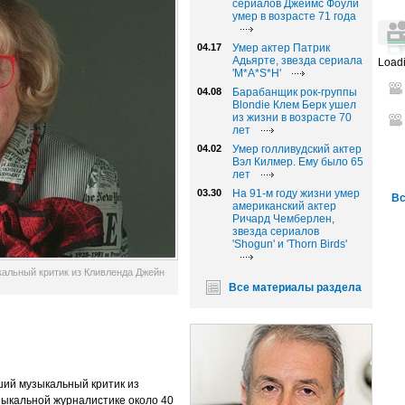
сериалов Джеймс Фоули
умер в возрасте 71 года
04.17
Умер актер Патрик
Адьярте, звезда сериала
Loadi
'M*A*S*H'
04.08
Барабанщик рок-группы
Blondie Клем Берк ушел
из жизни в возрасте 70
лет
04.02
Умер голливудский актер
Вэл Килмер. Ему было 65
лет
03.30
На 91-м году жизни умер
Вс
американский актер
Ричард Чемберлен,
звезда сериалов
'Shogun' и 'Thorn Birds'
кальный критик из Кливленда Джейн
Все материалы раздела
ший музыкальный критик из
зыкальной журналистике около 40