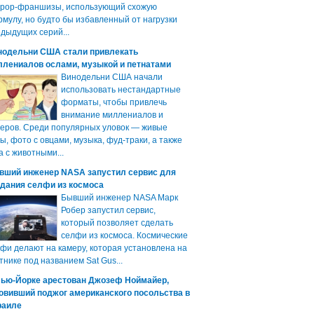
ррор-франшизы, использующий схожую
мулу, но будто бы избавленный от нагрузки
дыдущих серий...
нодельни США стали привлекать
ллениалов ослами, музыкой и петнатами
Винодельни США начали
использовать нестандартные
форматы, чтобы привлечь
внимание миллениалов и
еров. Среди популярных уловок — живые
ы, фото с овцами, музыка, фуд-траки, а также
а с животными...
вший инженер NASA запустил сервис для
здания селфи из космоса
Бывший инженер NASA Марк
Робер запустил сервис,
который позволяет сделать
селфи из космоса. Космические
фи делают на камеру, которая установлена на
тнике под названием Sat Gus...
Нью-Йорке арестован Джозеф Ноймайер,
овивший поджог американского посольства в
раиле