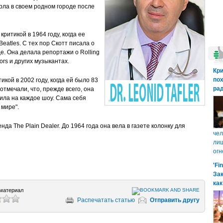
ерла в своем родном городе после
ритикой в 1964 году, когда ее
eatles. С тех пор Скотт писала о
е. Она делала репортажи о Rolling
ors и других музыкантах.
Кр
пох
кой в 2002 году, когда ей было 83
рад
отмечали, что, прежде всего, она
ила на каждое шоу. Сама себя
 мире".
а The Plain Dealer. До 1964 года она вела в газете колонку для
чел
лиш
огн
'Fi
Зак
как
материал
Распечатать статью
Отправить другу