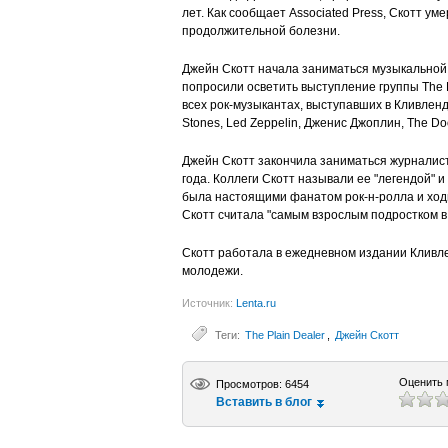
лет. Как сообщает Associated Press, Скотт ум
продолжительной болезни.
Джейн Скотт начала заниматься музыкальной к
попросили осветить выступление группы The B
всех рок-музыкантах, выступавших в Кливленд
Stones, Led Zeppelin, Дженис Джоплин, The Do
Джейн Скотт закончила заниматься журналисти
года. Коллеги Скотт называли ее "легендой" и 
была настоящими фанатом рок-н-ролла и ход
Скотт считала "самым взрослым подростком в
Скотт работала в ежедневном издании Кливленд
молодежи.
Источник:
Lenta.ru
Теги:
The Plain Dealer
,
Джейн Скотт
Оценить 
Просмотров: 6454
Вставить в блог