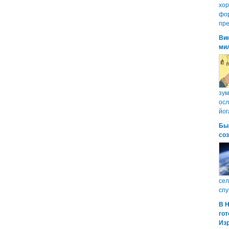
хо
фор
пре
Ви
ми
зум
осл
йог
Бы
со
сел
спу
В 
гот
Из