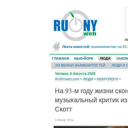
А
ехасе врач-ревматолог сядет в тюрьму на 10 лет за мошенничество: он 20 л
Лента новостей:
ГЛАВНАЯ
НЬЮ-ЙОРК
ЛЮДИ
ЗАКО
ИЗ ЖИЗНИ ЗНАМЕНИТОСТЕЙ
ЛЮДИ И 
Четверг, 6 Августа 2026
RUNYweb.com
>
ЛЮДИ
>
НЕКРОЛОГИ
>
На 93-м году жизни ск
музыкальный критик из
Скотт
5 Июля, 2011