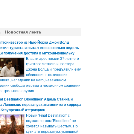
Новостная лента
иптоинвестор из Нью-Йорка Джон Волц
итил туриста и пытал его несколько недель
и получения доступа к биткоин-кошельку
Власти арестовали 37-летнего
криптовалютного инвестора
Джона Волца и предъявили ему
обвинения в похищении
овека, нападении на него, незаконном
ении свободы жертвы и незаконном хранении
естрельного оружия...
nal Destination Bloodlines' Адама Стайна и
а Липовски: перезапуск знаменитого хоррора
 безупречный аттракцион
Новый 'Final Destination' с
подзаголовком 'Bloodlines' не
хочется называть шестым. По
сути это перезапуск успешной