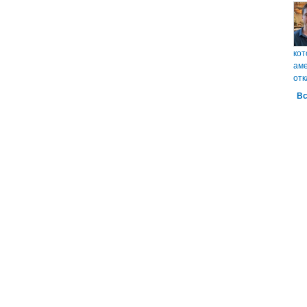
кот
аме
отк
Вс