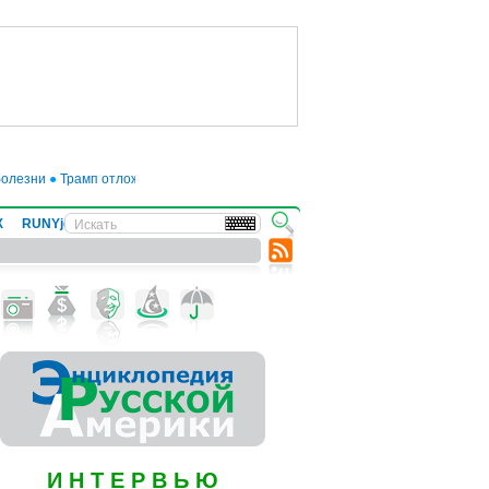
лезни
●
Трамп отложил введение 50-процентных пошлин на товары из ЕС до 
Х
RUNYjews
ВЕСТИ ИЗ УКРАИНЫ
И Н Т Е Р В Ь Ю