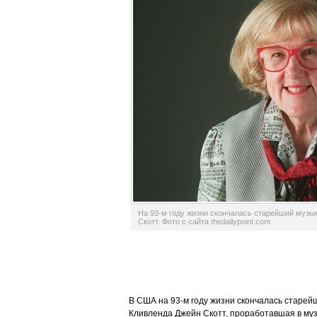
На 93-м году жизни скончалась старейший музы
Скотт. Фото с сайта thedailypoint.com
В США на 93-м году жизни скончалась старей
Кливленда Джейн Скотт, проработавшая в му