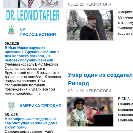
05.11.20
НЕКРОЛОГИ
Америка
Стиллер
которому
'Seinfeld
NY
году жиз
ПРОИСШЕСТВИЯ
05.18.25
В Нью-Йорке парусник
врезался в Бруклинский мост:
два человека погибли, 19
человек получили ранения
Учебный корабль ВМС Мексики
Cuauhtémoc врезался в
Бруклинский мост. В результате
Умер один из создател
два человека погибли, 19 человек
получили ранения. При
Ричард
столкновении получили
повреждения и упали все три
05.11.20
НЕКРОЛОГИ
мачты корабля...
В США в 
Пеннима
АМЕРИКА СЕГОДНЯ
псевдон
05. 4.25
основопо
В Калифорнии самодельный
Причина 
самолет упал на жилые дома.
Пилот погиб
Самодельный самолет Van's