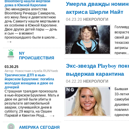
Bloomberg нашли мертвой
Умерла дважды номин
дома в Южной Каролине
Экс-менеджера агентства
актриса Ширли Найт
Bloomberg Ричарда Самарела,
его жену Лину и девятилетнюю
04.23.20
НЕКРОЛОГИ
дочь Саманту нашли мертвыми в
их особняке в Южной Каролине.
Голливу
Двое других детей пары — дочь
возрасте
и сын — в момент
произошедшего были в школе...
своей до
техасск
актрисы
NY
причин..
ПРОИСШЕСТВИЯ
Экс-звезда Playboy пок
03.30.25
Автор: Новостная служба RUNYweb
выдержав карантина
Трагическое ДТП в нью-
йоркском Бруклине: погибла
04.22.20
НЕКРОЛОГИ
молодая женщина и двое ее
дочерей
Бывшая 
Страшная трагедия произошла
33-летн
в нью-йоркском Бруклине. Мать и
двое ее детей были убиты в
самоубий
результате автомобильной
душевно
аварии, случившейся днем в
повлиял 
субботу, 29 марта, на Оушен
одиночес
Парквэй и Квентин Роуд...
АМЕРИКА СЕГОДНЯ