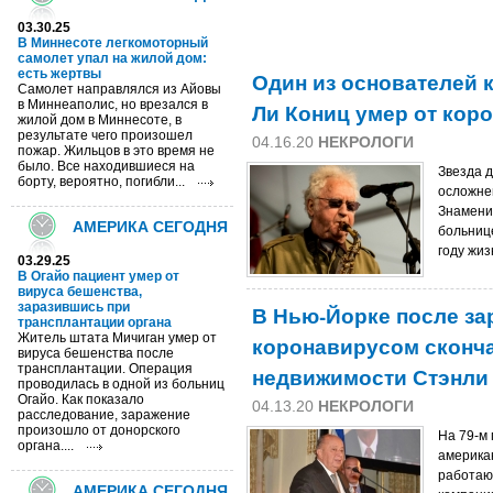
03.30.25
В Миннесоте легкомоторный
самолет упал на жилой дом:
есть жертвы
Один из основателей 
Самолет направлялся из Айовы
в Миннеаполис, но врезался в
Ли Кониц умер от кор
жилой дом в Миннесоте, в
результате чего произошел
04.16.20
НЕКРОЛОГИ
пожар. Жильцов в это время не
было. Все находившиеся на
Звезда д
борту, вероятно, погибли...
осложне
Знамени
АМЕРИКА СЕГОДНЯ
больниц
году жиз
03.29.25
В Огайо пациент умер от
вируса бешенства,
заразившись при
В Нью-Йорке после за
трансплантации органа
Житель штата Мичиган умер от
коронавирусом сконча
вируса бешенства после
трансплантации. Операция
недвижимости Стэнли
проводилась в одной из больниц
Огайо. Как показало
04.13.20
НЕКРОЛОГИ
расследование, заражение
произошло от донорского
На 79-м 
органа....
америка
работаю
АМЕРИКА СЕГОДНЯ