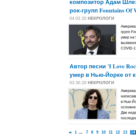
композитор Адам Шлез
рок-групп Fountains Of
04.02.20
НЕКРОЛОГИ
Американ
групп Fo
умер на 
вызванн
COVID-19
Автор песни 'I Love Roc
умер в Нью-Йорке от 
03.30.20
НЕКРОЛОГИ
Америка
написавш
в Нью-Йо
осложне
Две нед
последни
1
...
7
8
9
10
11
12
13
14