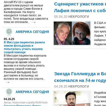
Aircraft RV-10 с одним
Сценарист ужастиков 
двигателем рухнул на жилые
дома в городе Сими-Вэлли в
Лафия покончил с со
Калифорнии. На борту
находился только пилот, он
05.04.20
НЕКРОЛОГИ
погиб. Тело владельца самолета
пока не опознали..
В США по
фильма 
АМЕРИКА СЕГОДНЯ
про кукл
Лафия. 
05. 4.25
найдено 
В Миссури пациентка ранила
Анджеле
ножом фельдшера и
попыталась угнать машину
скорой помощи
В Миссури пациентка изрезала
ножом сотрудника скорой
помощи во время обычного
вызова и и попыталась угнать
машину скорой помощи.
Звезда Голливуда и Б
Раненый фельдшер был
доставлен в больницу, но
скончался на 54-м году
коллеги не смогли его спасти...
04.29.20
НЕКРОЛОГИ
АМЕРИКА СЕГОДНЯ
Индийск
в Голлив
04.26.25
году жиз
Автор: Новостная служба RUNYweb
было ди