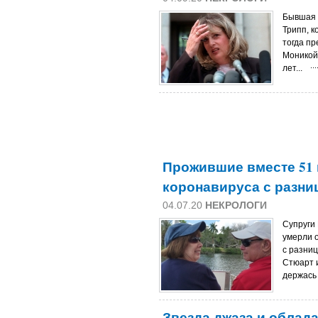
Бывшая 
Трипп, к
тогда п
Моникой 
лет...
Прожившие вместе 51 
коронавируса с разни
04.07.20
НЕКРОЛОГИ
Супруги 
умерли 
с разниц
Стюарт 
держась 
Звезда джаза и облад