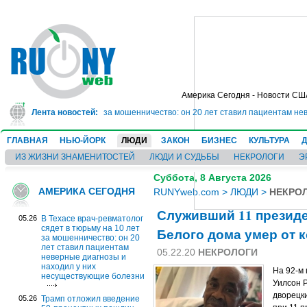
Америка Сегодня - Новости СШ
 в тюрьму на 10 лет за мошенничество: он 20 лет ставил пациентам неверны
Лента новостей:
ГЛАВНАЯ
НЬЮ-ЙОРК
ЛЮДИ
ЗАКОН
БИЗНЕС
КУЛЬТУРА
ИЗ ЖИЗНИ ЗНАМЕНИТОСТЕЙ
ЛЮДИ И СУДЬБЫ
НЕКРОЛОГИ
Э
Суббота, 8 Августа 2026
АМЕРИКА СЕГОДНЯ
RUNYweb.com
>
ЛЮДИ
>
НЕКРО
Служивший 11 президе
05.26
В Техасе врач-ревматолог
сядет в тюрьму на 10 лет
Белого дома умер от 
за мошенничество: он 20
лет ставил пациентам
05.22.20
НЕКРОЛОГИ
неверные диагнозы и
находил у них
На 92-м 
несуществующие болезни
Уилсон 
дворецк
05.26
Трамп отложил введение