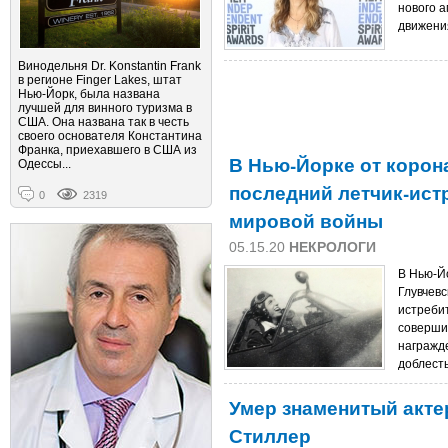
нового 
движени
Винодельня Dr. Konstantin Frank
в регионе Finger Lakes, штат
Нью-Йорк, была названа
лучшей для винного туризма в
США. Она названа так в честь
своего основателя Константина
Франка, приехавшего в США из
В Нью-Йорке от корон
Одессы...
последний летчик-ист
0
2319
мировой войны
05.15.20
НЕКРОЛОГИ
В Нью-Йо
Глувчевс
истреби
соверши
награжд
доблесть
Умер знаменитый акте
Стиллер