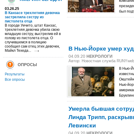
компании
президен
03.26.25
был под
В Канзасе трехлетняя девочка
застрелила сестру из
пистолета отца
В городе Уичито, штат Канзас,
трехлетняя девочка убила свою
младшую сестру, выстрелив ей в
голову из пистолета отца. О
случившемся в полицию
сообщил сам отец этих девочек,
В Нью-Йорке умер ху
Майкл Техеда...
04.09.20
НЕКРОЛОГИ
Автор: Новостная служба RUNYwe
ОПРОСЫ
В Нью-Йо
известн
Результаты
Окштейн
Все опросы
Нью-йор
американ
Бруклинс
Умерла бывшая сотру
Линда Трипп, раскрыв
Левински
04.09.20
НЕКРОЛОГИ