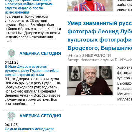
Cтудент Принстона Лорен
Блэкберн найден мёртвым
заболева
спустя неделю после
сниматьс
исчезновения
Трагедия в Принстонском
университете: 23-летний
Умер знаменитый рус
студент Лорен Блэкберн был
найден мёртвым в озере Карнеги
фотограф Леонид Лубя
штата Нью-Джерси спустя почти
неделю после исчезновения...
культовых фотографи
Бродского, Барышник
АМЕРИКА СЕГОДНЯ
04.25.20
НЕКРОЛОГИ
Автор: Новостная служба RUNYwe
04.11.25
В Нью-Джерси вертолет
Умер зн
рухнул в реку Гудзон: погибла
фотогра
семья с тремя детьми
культов
В Нью-Джерси вертолет модели
Bell 206 рухнул в реку Гудзон. На
Высоцко
борту находился руководитель
Барышни
испанского филиала концерна
Мстисла
Siemens Агустин Эскобар вместе
Миллера
с супругой и тремя детьми. Все
они погибли...
АМЕРИКА СЕГОДНЯ
04. 1.25
Семью бывшего менеджера