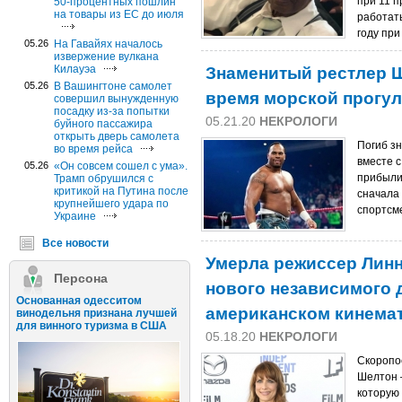
при 11 
50-процентных пошлин
на товары из ЕС до июля
работат
году при
05.26
На Гавайях началось
извержение вулкана
Знаменитый рестлер Ш
Килауэа
05.26
В Вашингтоне самолет
время морской прогул
совершил вынужденную
посадку из-за попытки
05.21.20
НЕКРОЛОГИ
буйного пассажира
открыть дверь самолета
Погиб з
во время рейса
вместе с
05.26
«Он совсем сошел с ума».
прибыли
Трамп обрушился с
критикой на Путина после
сначала 
крупнейшего удара по
спортсме
Украине
Все новости
Умерла режиссер Линн
Персона
нового независимого 
Основанная одесситом
американском кинема
винодельня признана лучшей
для винного туризма в США
05.18.20
НЕКРОЛОГИ
Скоропо
Шелтон 
которую