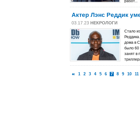
работ...
Актер Лэнс Реддик уме
03.17.23
НЕКРОЛОГИ
Стало из
Реддика
дома в С
было 60 
занят в 
триллера
1
2
3
4
5
6
7
8
9
10
11