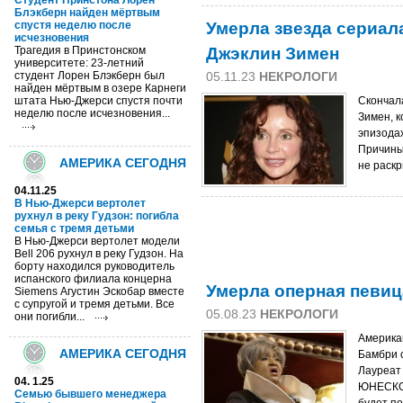
Cтудент Принстона Лорен
Блэкберн найден мёртвым
Умерла звезда сериала '
спустя неделю после
исчезновения
Джэклин Зимен
Трагедия в Принстонском
университете: 23-летний
студент Лорен Блэкберн был
05.11.23
НЕКРОЛОГИ
найден мёртвым в озере Карнеги
штата Нью-Джерси спустя почти
Скончал
неделю после исчезновения...
Зимен, к
эпизодах
Причины
АМЕРИКА СЕГОДНЯ
не раскр
04.11.25
В Нью-Джерси вертолет
рухнул в реку Гудзон: погибла
семья с тремя детьми
В Нью-Джерси вертолет модели
Bell 206 рухнул в реку Гудзон. На
борту находился руководитель
испанского филиала концерна
Умерла оперная певиц
Siemens Агустин Эскобар вместе
с супругой и тремя детьми. Все
05.08.23
НЕКРОЛОГИ
они погибли...
Америка
АМЕРИКА СЕГОДНЯ
Бамбри с
Лауреат
04. 1.25
ЮНЕСКО 
Семью бывшего менеджера