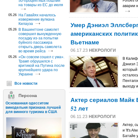
Forbes о
50-процентных пошлин
на товары из ЕС до июля
аварии н
05.26
На Гавайях началось
извержение вулкана
Умер Дэниэл Эллсбер
Килауэа
05.26
В Вашингтоне самолет
американских политик
совершил вынужденную
посадку из-за попытки
Вьетнаме
буйного пассажира
открыть дверь самолета
06.17.23
НЕКРОЛОГИ
во время рейса
05.26
«Он совсем сошел с ума».
В Калифо
Трамп обрушился с
Дэниэл 
критикой на Путина после
который 
крупнейшего удара по
Украине
осталось
Пентагон
Все новости
выходу 
Персона
Актер сериалов Майк 
Основанная одесситом
52 лет
винодельня признана лучшей
для винного туризма в США
06.11.23
НЕКРОЛОГИ
Актер, с
и 'It's A
Батайе у