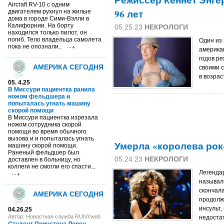
Режиссер Кеннет Энге
Aircraft RV-10 с одним
96 лет
двигателем рухнул на жилые
дома в городе Сими-Вэлли в
Калифорнии. На борту
05.25.23
НЕКРОЛОГИ
находился только пилот, он
погиб. Тело владельца самолета
Один из
пока не опознали..
американ
годов ре
АМЕРИКА СЕГОДНЯ
своими 
в возрас
05. 4.25
В Миссури пациентка ранила
ножом фельдшера и
попыталась угнать машину
скорой помощи
В Миссури пациентка изрезала
ножом сотрудника скорой
помощи во время обычного
вызова и и попыталась угнать
Умерла «королева рок
машину скорой помощи.
Раненый фельдшер был
05.24.23
НЕКРОЛОГИ
доставлен в больницу, но
коллеги не смогли его спасти...
Легенда
называли
скончала
АМЕРИКА СЕГОДНЯ
продолж
инсульт,
04.26.25
Автор: Новостная служба RUNYweb
недоста