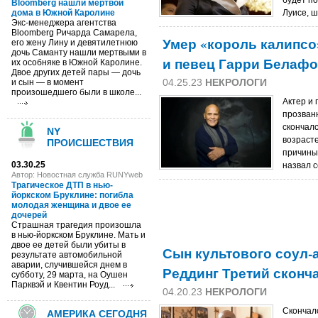
будет по
Bloomberg нашли мертвой
дома в Южной Каролине
Луисе, ш
Экс-менеджера агентства
Bloomberg Ричарда Самарела,
Умер «король калипсо
его жену Лину и девятилетнюю
дочь Саманту нашли мертвыми в
и певец Гарри Белафо
их особняке в Южной Каролине.
Двое других детей пары — дочь
04.25.23
НЕКРОЛОГИ
и сын — в момент
произошедшего были в школе...
Актер и
прозван
скончалс
NY
возрасте
ПРОИСШЕСТВИЯ
причины
03.30.25
назвал с
Автор: Новостная служба RUNYweb
Трагическое ДТП в нью-
йоркском Бруклине: погибла
молодая женщина и двое ее
дочерей
Страшная трагедия произошла
в нью-йоркском Бруклине. Мать и
двое ее детей были убиты в
Сын культового соул-а
результате автомобильной
аварии, случившейся днем в
Реддинг Третий сконча
субботу, 29 марта, на Оушен
Парквэй и Квентин Роуд...
04.20.23
НЕКРОЛОГИ
Скончал
АМЕРИКА СЕГОДНЯ