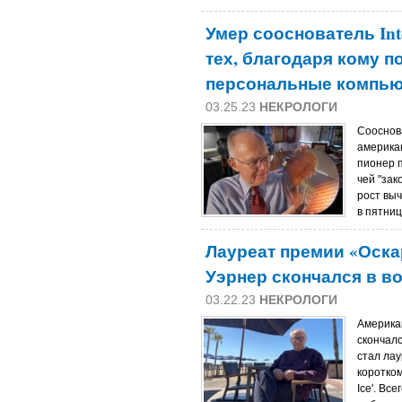
Умер сооснователь Int
тех, благодаря кому 
персональные компь
03.25.23
НЕКРОЛОГИ
Сооснова
америка
пионер 
чей "за
рост вы
в пятниц
Лауреат премии «Оска
Уэрнер скончался в во
03.22.23
НЕКРОЛОГИ
Америка
скончалс
стал ла
коротком
Ice'. Вс