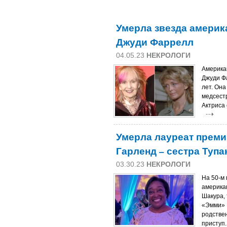
Умерла звезда америк
Джуди Фаррелл
04.05.23
НЕКРОЛОГИ
Американ
Джуди Ф
лет. Она
медсестр
Актриса 
Умерла лауреат преми
Гарленд – сестра Туп
03.30.23
НЕКРОЛОГИ
На 50-м 
америка
Шакура,
«Эмми» 
родстве
приступ.