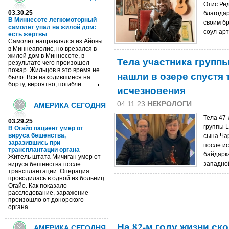
Отис Ред
03.30.25
благодар
В Миннесоте легкомоторный
своим бр
самолет упал на жилой дом:
соул-арт
есть жертвы
Самолет направлялся из Айовы
в Миннеаполис, но врезался в
жилой дом в Миннесоте, в
Тела участника группы
результате чего произошел
пожар. Жильцов в это время не
нашли в озере спустя 
было. Все находившиеся на
борту, вероятно, погибли...
исчезновения
04.11.23
НЕКРОЛОГИ
АМЕРИКА СЕГОДНЯ
Тела 47-
03.29.25
группы L
В Огайо пациент умер от
вируса бешенства,
сына Чар
заразившись при
после ис
трансплантации органа
байдарк
Житель штата Мичиган умер от
западной
вируса бешенства после
трансплантации. Операция
проводилась в одной из больниц
Огайо. Как показало
расследование, заражение
произошло от донорского
органа....
На 82-м году жизни ск
АМЕРИКА СЕГОДНЯ