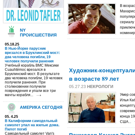
В возрас
Махарис
популярн
сериалу 
приключ
NY
номинир
ПРОИСШЕСТВИЯ
05.18.25
В Нью-Йорке парусник
врезался в Бруклинский мост:
два человека погибли, 19
человек получили ранения
Учебный корабль ВМС Мексики
Художник-концептуали
Cuauhtémoc врезался в
Бруклинский мост. В результате
в возрасте 89 лет
два человека погибли, 19 человек
получили ранения. При
05.27.23
НЕКРОЛОГИ
столкновении получили
повреждения и упали все три
Умер со
мачты корабля...
Илья Каб
концепт
АМЕРИКА СЕГОДНЯ
совреме
конца 19
05. 4.25
В Калифорнии самодельный
США...
самолет упал на жилые дома.
Пилот погиб
Самодельный самолет Van's