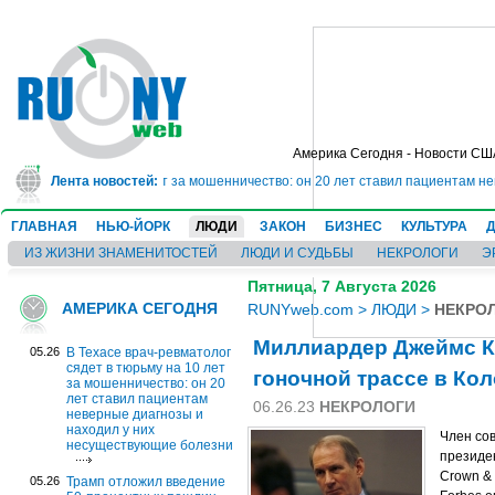
Америка Сегодня - Новости СШ
т в тюрьму на 10 лет за мошенничество: он 20 лет ставил пациентам неверн
Лента новостей:
ГЛАВНАЯ
НЬЮ-ЙОРК
ЛЮДИ
ЗАКОН
БИЗНЕС
КУЛЬТУРА
ИЗ ЖИЗНИ ЗНАМЕНИТОСТЕЙ
ЛЮДИ И СУДЬБЫ
НЕКРОЛОГИ
Э
Пятница, 7 Августа 2026
АМЕРИКА СЕГОДНЯ
RUNYweb.com
>
ЛЮДИ
>
НЕКРО
Миллиардер Джеймс Кр
05.26
В Техасе врач-ревматолог
сядет в тюрьму на 10 лет
гоночной трассе в Ко
за мошенничество: он 20
лет ставил пациентам
06.26.23
НЕКРОЛОГИ
неверные диагнозы и
находил у них
Член со
несуществующие болезни
президе
Crown &
05.26
Трамп отложил введение