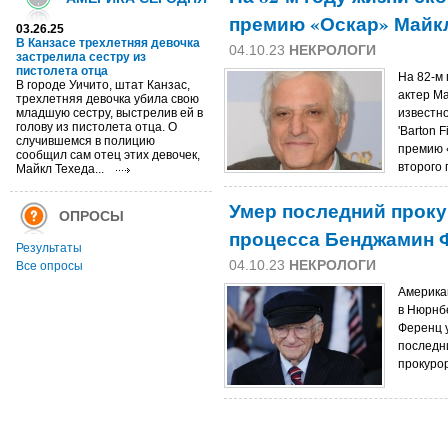
премию «Оскар» Майк
03.26.25
В Канзасе трехлетняя девочка
04.10.23
НЕКРОЛОГИ
застрелила сестру из
пистолета отца
На 82-м 
В городе Уичито, штат Канзас,
актер М
трехлетняя девочка убила свою
младшую сестру, выстрелив ей в
известно
голову из пистолета отца. О
'Barton 
случившемся в полицию
премию 
сообщил сам отец этих девочек,
второго 
Майкл Техеда...
Умер последний прок
ОПРОСЫ
процесса Бенджамин 
Результаты
04.10.23
НЕКРОЛОГИ
Все опросы
Америка
в Нюрнб
Ференц у
последн
прокурор