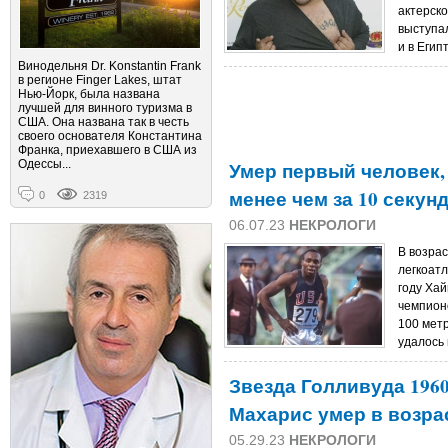
актерско
выступал
и в Егип
Винодельня Dr. Konstantin Frank
в регионе Finger Lakes, штат
Нью-Йорк, была названа
лучшей для винного туризма в
США. Она названа так в честь
своего основателя Константина
Франка, приехавшего в США из
Одессы...
Умер первый человек,
менее чем за 10 секун
0
2319
06.07.23
НЕКРОЛОГИ
В возрас
легкоатл
году Ха
чемпион
100 мет
удалось 
Звезда Голливуда 196
Махарис умер в возрас
05.29.23
НЕКРОЛОГИ