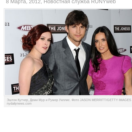
8 Марта, 2012, Новостная служба RUNYweb
Эштон Кутчер, Деми Мур и Румер Уиллис. Фото JASON MERRITT/GETTY IMAGES 
nydailynews.com