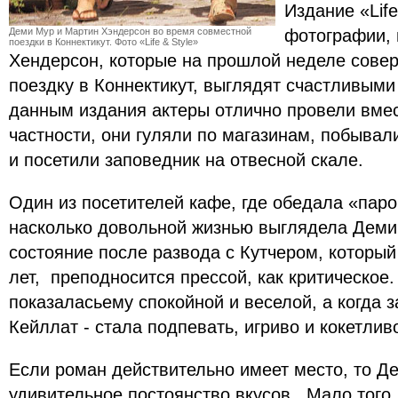
Издание «Life
Деми Мур и Мартин Хэндерсон во время совместной
фотографии, 
поездки в Коннектикут. Фото «Life & Style»
Хендерсон, которые на прошлой неделе сове
поездку в Коннектикут, выглядят счастливым
данным издания актеры отлично провели вмес
частности, они гуляли по магазинам, побывали
и посетили заповедник на отвесной скале.
Один из посетителей кафе, где обедала «паро
насколько довольной жизнью выглядела Деми 
состояние после развода с Кутчером, который
лет, преподносится прессой, как критическое.
показаласьему спокойной и веселой, а когда 
Кейллат - стала подпевать, игриво и кокетли
Если роман действительно имеет место, то Д
удивительное постоянство вкусов. Мало того,