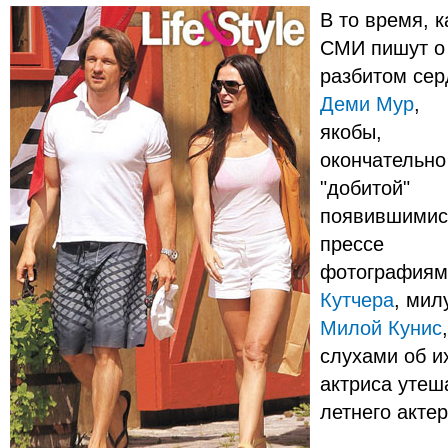
В то время, к
СМИ пишут о
разбитом сер
Деми Мур
,
якобы,
окончательно
"добитой"
появившимис
прессе
фотографиям
Кутчера
, мил
Милой Кунис
слухами об и
актриса утеш
летнего акте