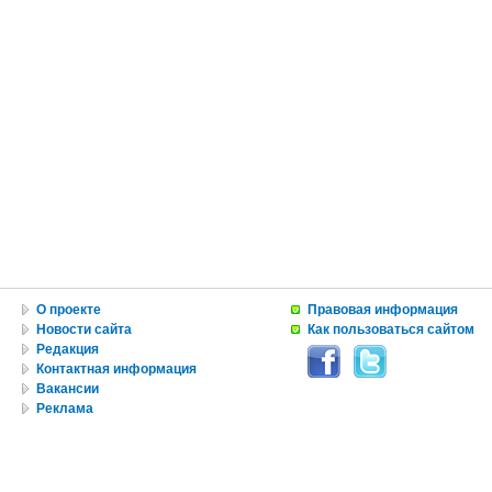
О проекте
Правовая информация
Новости сайта
Как пользоваться сайтом
Редакция
Контактная информация
Вакансии
Реклама
© Copyright 2010 by USA IN RUSSIAN INC.
Все материалы, авторские права на которые принадлежат RUNYweb.com, могут быть воспроизведе
ограничений по объему и срокам публикации. Это разрешение в равной степени распространяется 
ретрансляции является ссылка на первоисточник. То же относится к авторским правам на иллюст
должно быть указано при использовании этой иллюстрации.