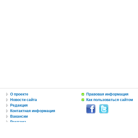
О проекте
Правовая информация
Новости сайта
Как пользоваться сайтом
Редакция
Контактная информация
Вакансии
Реклама
© Copyright 2010 by USA IN RUSSIAN INC.
Все материалы, авторские права на которые принадлежат RUNYweb.com, могут быть воспроизведе