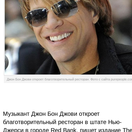
Джон Бон Джови откроет благотворительный ресторан. Фото с сайта purepeople.c
Музыкант Джон Бон Джови откроет
благотворительный ресторан в штате Нью-
Джерси в городе Red Bank, пишет издание Th