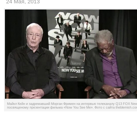
24 Мая, 2013
Майкл Кейн и задремавший Морган Фримен на интервью телеканалу Q13 FOX New
посвященому презентации фильма «Now You See Me». Фото с сайта theblemish.c