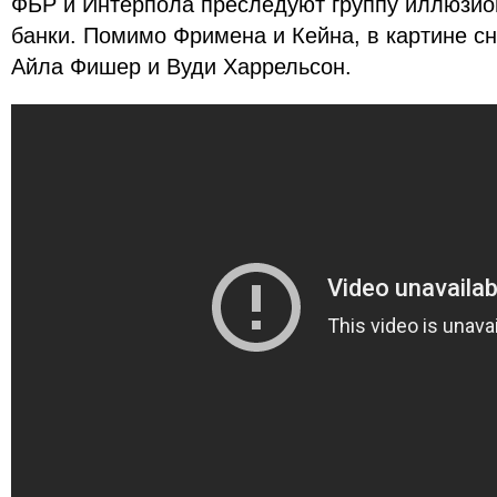
ФБР и Интерпола преследуют группу иллюзион
банки. Помимо Фримена и Кейна, в картине сн
Айла Фишер и Вуди Харрельсон.