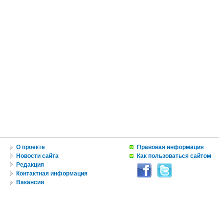
О проекте
Правовая информация
Новости сайта
Как пользоваться сайтом
Редакция
Контактная информация
Вакансии
Реклама
© Copyright 2010 by USA IN RUSSIAN INC.
Все материалы, авторские права на которые принадлежат RUNYweb.com, могут быть воспроизведе