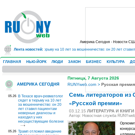
Америка Сегодня - Новости СШ
ч-ревматолог сядет в тюрьму на 10 лет за мошенничество: он 20 лет ставил
Лента новостей:
ГЛАВНАЯ
НЬЮ-ЙОРК
ЛЮДИ
ЗАКОН
БИЗНЕС
КУЛЬТУРА
ДО
Пятница, 7 Августа 2026
АМЕРИКА СЕГОДНЯ
RUNYweb.com
>
Русская премия
Семь литераторов из 
05.26
В Техасе врач-ревматолог
сядет в тюрьму на 10 лет
«Русской премии»
за мошенничество: он 20
лет ставил пациентам
03.12.15
ЛИТЕРАТУРА И КНИГИ
неверные диагнозы и
Автор: Новостная служба RUNYwe
находил у них
несуществующие болезни
Оргкоми
конкурс
05.26
Трамп отложил введение
«длинный