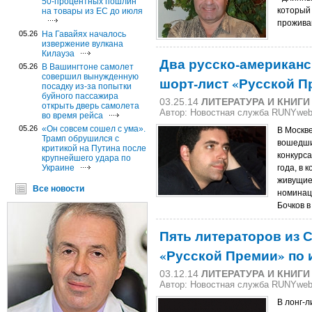
50-процентных пошлин
который
на товары из ЕС до июля
прожива
05.26
На Гавайях началось
извержение вулкана
Килауэа
Два русско-американс
05.26
В Вашингтоне самолет
совершил вынужденную
шорт-лист «Русской П
посадку из-за попытки
буйного пассажира
03.25.14
ЛИТЕРАТУРА И КНИГИ
открыть дверь самолета
Автор: Новостная служба RUNYwe
во время рейса
05.26
«Он совсем сошел с ума».
В Москв
Трамп обрушился с
вошедши
критикой на Путина после
конкурса
крупнейшего удара по
Украине
года, в 
живущие
Все новости
номинац
Бочков 
Пять литераторов из 
«Русской Премии» по и
03.12.14
ЛИТЕРАТУРА И КНИГИ
Автор: Новостная служба RUNYwe
В лонг-