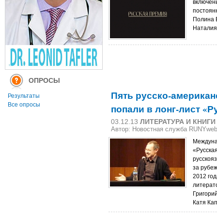
включен
постоян
Полина 
Наталия
ОПРОСЫ
Пять русско-американ
Результаты
Все опросы
попали в лонг-лист «
03.12.13
ЛИТЕРАТУРА И КНИГИ
Автор: Новостная служба RUNYwe
Междуна
«Русская
русскоя
за рубеж
2012 год
литерат
Григори
Катя Ка